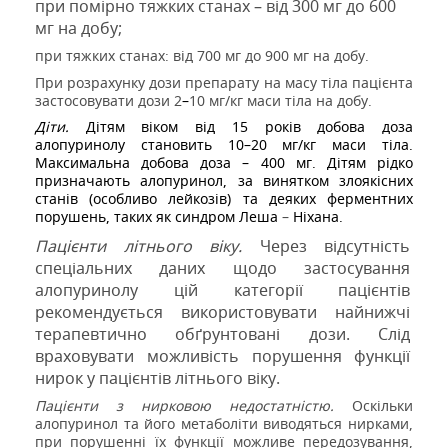
при помірно тяжких станах – від 300 мг до 600
мг на добу;
при тяжких станах: від 700 мг до 900 мг на добу.
При розрахунку дози препарату на масу тіла пацієнта
застосовувати дози 2
–
10 мг/кг маси тіла на добу.
Діти.
Дітям віком від 15 років
добова доза
алопуринолу становить 10–20 мг/кг маси тіла.
Максимальна добова доза – 400 мг.
Дітям рідко
призначають алопуринол, за винятком злоякісних
станів (особливо лейкозів) та деяких ферментних
порушень, таких як синдром Леша
–
Ніхана.
Пацієнти літнього віку.
Через відсутність
спеціальних даних щодо застосування
алопуринолу цій категорії пацієнтів
рекомендується використовувати найнижчі
терапевтично обґрунтовані дози. Слід
враховувати можливість порушення функції
нирок у пацієнтів літнього віку.
Пацієнти з нирковою недостатністю.
Оскільки
алопуринол та його метаболіти виводяться нирками,
при порушенні їх функції можливе передозування,