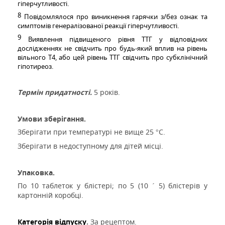
гіперчутливості.
8
Повідомлялося про виникнення гарячки
з/без ознак та
симптомів
генералізованої
реакції гіперчутливості.
9
Виявлення
підвищеного
рівня
ТТГ у відповідних
дослідженнях не
свідчить
про будь-який вплив на рівень
вільного Т4
,
або
цей
рівень ТТГ свідчить про субклінічний
гіпотиреоз.
Термін придатності.
5 років.
Умови зберігання.
Зберігати при температурі не вище 25
С.
°
Зберігати в недоступному для дітей місці.
Упаковка.
По 10 таблеток у блістері; по 5 (10
5) блістерів у
´
картонній коробці.
Категорія відпуску
.
За рецептом.