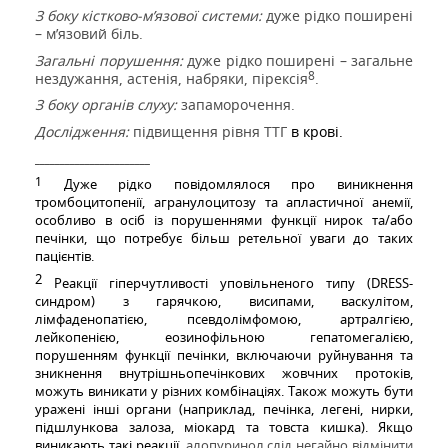
З боку кістково-м’язової системи:
дуже рідко поширені
– м’язовий біль.
Загальні порушення:
дуже рідко поширені – загальне
8
нездужання, астенія, набряки, пірексія
.
З боку органів слуху:
запаморочення.
Дослідження:
підвищення рівня ТТГ
в крові.
_______________________
1
Дуже рідко повідомлялося про виникнення
тромбоцитопенії, агранулоцитозу та апластичної анемії,
особливо в осіб із порушеннями функції нирок та/або
печінки, що потребує більш ретельної уваги до таких
пацієнтів.
2
Реакції гіперчутливості уповільненого типу (
DRESS
-
синдром) з гарячкою, висипами, васкулітом,
лімфаденопатією, псевдолімфомою, артралгією,
лейкопенією, еозинофільною гепатомегалією,
порушенням функції печінки, включаючи руйнування та
зникнення внутрішньопечінкових жовчних протоків,
можуть виникати у різних комбінаціях. Також можуть бути
уражені інші органи (наприклад, печінка, легені, нирки,
підшлункова залоза, міокард та товста кишка). Якщо
виникають такі реакції,
алопуринол слід негайно відмінити