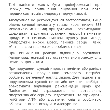
Такі пацієнти мають бути проінформовані про
необхідність припинення лікування при появі
перших симптомів синдрому гіперчутливості.
Алопуринол не рекомендується застосовувати, якщо
рівень сечової кислоти у плазмі крові нижче 535
мкмоль/л (9 мг/100 мл), при дотриманні рекомендацій
щодо дієти і відсутності ураження нирок. Не вживати
продукти з високим вмістом пурину (наприклад,
субпродукти: нирки, мозок, печінка, серце і язик;
м’ясні навари та алкоголь, особливо пиво).
При виникненні реакцій підвищеної чутливості
(наприклад, екземи) застосування алопуринолу слід
негайно припинити.
При
по
рушен
ні
функц
ії
нирок
та
печ
і
нки
або
ран
іш
е
в
становлен
их
по
рушен
нях
гемопо
е
з
у
потрібен
особ
лив
о
ретельний нагляд лікаря
. Для пац
іє
нт
і
в
із
по
рушен
н
ями функц
ії
ниро
к
або
печ
і
н
к
и необх
і
д
н
о
враховувати відповідні рекомендації щодо доз
.
Пацієнтам, які страждають на артеріальну
гіпертензію або серцеву недостатність та отримують
інгібітори АПФ або діуретики, слід з особливою
обережністю застосовувати алопуринол.