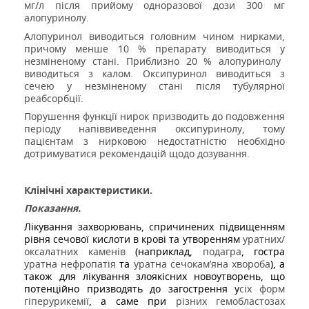
мг/л після прийому одноразової дози 300 мг
алопуринолу.
Алопуринол
ви
водиться г
о
л
о
вн
и
м
чин
ом
нирками
,
прич
о
м
у
мен
ш
е 10 % препарат
у
в
и
водит
ь
ся
у
незм
і
нено
му
стані
.
Приблизно
20 % алопуринол
у
виводиться з
кал
ом
. Оксипуринол в
и
водит
ь
ся
з
сечею
у
незм
і
не
ному стані
після
ту
булярно
ї
ре
абсорбц
ії
.
Порушення функції нирок призводить до подовження
періоду напіввиведення оксипуринолу, тому
пацієнтам з нирковою недостатністю необхідно
дотримуватися рекомендацій щодо дозування.
Клінічні характеристики.
Показання.
Лікування
захворювань, спричинених підвищенням
рівня сечової кислоти в крові та утворенням
уратних/
оксалатних каменів
(наприклад,
подагра
, гостра
уратна нефропатія
та
уратна сечокам’яна хвороба
), а
також для лікування злоякісних новоутворень, що
потенційно призводять до загострення у
сіх форм
гіперурикемії
, а саме при
різних
гемобластозах