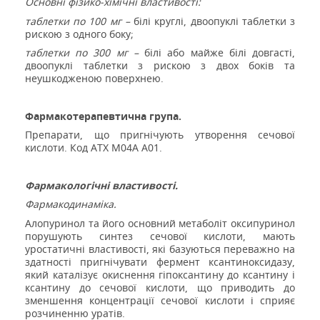
Основні фізико-хімічні властивості:
таблетки по 100 мг –
білі круглі, двоопуклі таблетки з
рискою з одного боку;
таблетки по 300 мг –
білі або майже білі довгасті,
двоопуклі таблетки з рискою з двох боків та
неушкодженою поверхнею.
Фармакотерапевтична група.
Препарати, що пригнічують утворення сечової
кислоти. Код АТ
Х
М04А
А01.
Фармакологічні властивості.
Фармакодинаміка.
Алопуринол та його основний метаболіт оксипуринол
порушують синтез сечової кислоти, мають
уростатичні властивості, які базуються переважно на
здатності пригнічувати фермент ксантиноксидазу,
який каталізує окиснення гіпоксантину до ксантину і
ксантину до сечової кислоти, що приводить до
зменшення концентрації сечової кислоти і сприяє
розчиненню уратів.