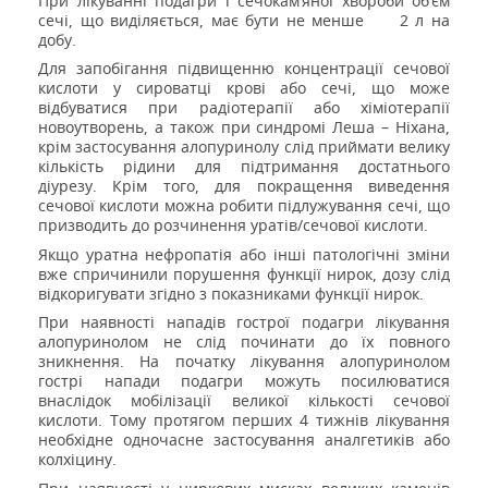
При лікуванні подагри і сечокам’яної хвороби об’єм
сечі, що виділяється, має бути не менше
2 л
на
добу.
Для запобігання підвищенню концентрації сечової
кислоти у сироватці крові або сечі, що може
відбуватися при радіотерапії або хіміотерапії
новоутворень, а також при синдромі Леша –
Ніхана
,
крім застосування алопуринолу слід приймати велику
кількість рідини для підтримання достатнього
діурезу. Крім того, для покращення виведення
сечової кислоти можна робити підлужування сечі, що
призводить до розчинення уратів/сечової кислоти.
Якщо уратна нефропатія або інші патологічні зміни
вже спричинили порушення функції нирок, дозу слід
відкоригувати згідно з показниками функції нирок.
При наявності нападів гострої подагри лікування
алопуринолом не слід починати до їх повного
зникнення. На початку лікування алопуринолом
гострі напади подагри можуть посилюватися
внаслідок мобілізації великої кількості сечової
кислоти. Тому протягом перших 4 тижнів лікування
необхідне одночасне застосування аналгетиків або
колхіцину.