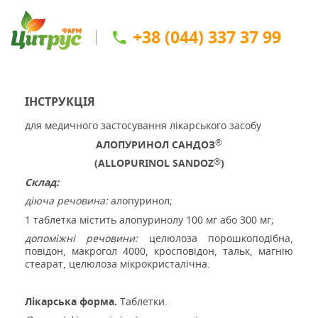
+38 (044) 337 37 99
ІНСТРУКЦІЯ
для медичного застосування лікарського засобу
®
АЛОПУРИНОЛ САНДОЗ
®
(
ALLOPURINOL
SANDOZ
)
Склад:
діюча речовина:
алопуринол;
1 таблетка містить алопуринолу 100 мг або 300 мг;
допоміжні речовини:
целюлоза порошкоподібна,
повідон, макрогол 4000, кросповідон, тальк,
магнію
стеарат,
целюлоза мі
крокристалічна.
Лікарська форма.
Таблетки.