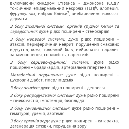
включаючи синдром Стівенса – Джонсона (ССД)/
6
токсичний епідермальний некроліз (ТЕН)
; алопеція,
7
фурункульоз, набряк Квінке
, знебарвлення волосся,
дерматит.
З боку дихальної системи, органів грудної клітки та
середостіння:
дуже рідко поширені –
стенокардія.
З боку нервової системи:
дуже рідко поширені –
атаксія, периферичний неврит, порушення смакових
відчуттів, кома, головний біль, нейропатія, параліч,
запаморочення, сонливість, парестезія.
З боку серцево-судинної системи:
дуже рідко
поширені – брадикардія, артеріальна гіпертензія.
Метаболічні порушення:
дуже рідко поширені –
цукровий діабет, гіперліпідемія.
З боку психіки
:
дуже рідко поширені –
депрес
ія.
З боку репродуктивної системи:
дуже рідко поширені
– гінекомастія, імпотенція, безпліддя.
З боку сечовивідної системи:
дуже рідко поширені –
гематурія, уремія, азотемія.
З боку органів
з
о
р
у:
дуже рідко поширені –
катаракта
,
дегенерац
і
я с
і
тк
івк
и
,
по
рушен
н
я з
о
р
у.