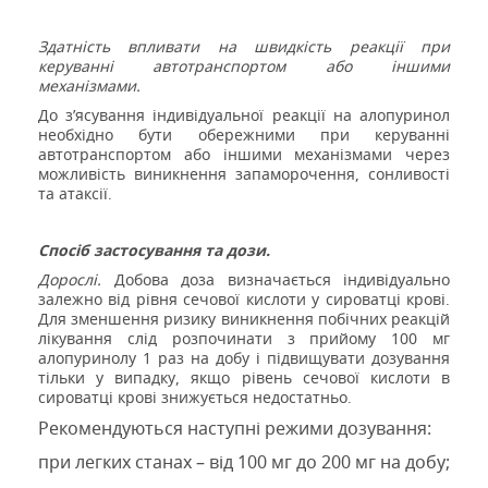
Здатність впливати на швидкість реакції при
керуванні автотранспортом або іншими
механізмами.
До з’ясування індивідуальної реакції на алопуринол
необхідно бути обережними при керуванні
автотранспортом або іншими механізмами через
можливість виникнення запаморочення, сонливості
та атаксії.
Спосіб застосування та дози.
Дорослі.
Добова доза визначається індивідуально
залежно від рівня сечової кислоти у сироватці крові.
Для зменшення ризику виникнення побічних реакцій
лікування слід розпочинати з прийому 100 мг
алопуринолу 1 раз на добу і підвищувати дозування
тільки у випадку, якщо рівень сечової кислоти в
сироватці крові знижується недостатньо.
Рекомендуються наступні режими дозування:
при легких станах – від 100 мг до 200 мг на добу;