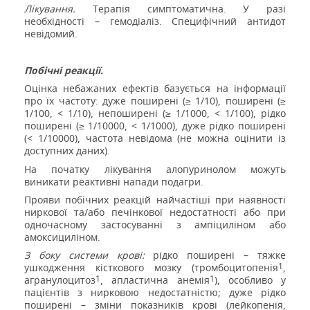
Лікування.
Терапія симптоматична. У разі
необхідності – гемодіаліз. Специфічний антидот
невідомий.
Побічні реакції.
Оцінка небажаних ефектів базується на інформації
про їх частоту: дуже поширені (≥ 1/10), поширені (≥
1/100, < 1/10), непоширені (≥ 1/1000, < 1/100), рідко
поширені (≥ 1/10000, < 1/1000), дуже рідко поширені
(< 1/10000), частота невідома (не можна оцінити із
доступних даних).
На початку лікування алопуринолом можуть
виникати реактивні напади подагри.
Прояви побічних реакцій найчастіші при наявності
ниркової та/або печінкової недостатності або при
одночасному застосуванні з ампіциліном або
амоксициліном.
З боку системи крові:
рідко поширені – тяжке
1
ушкодження кісткового мозку (тромбоцитопенія
,
1
1
агранулоцитоз
, апластична анемія
), особливо у
пацієнтів з нирковою недостатністю; дуже рідко
поширені – зміни показників крові (лейкопенія,