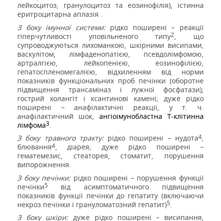
лейкоцитоз, гранулоцитоз та еозинофілія), істинна
еритроцитарна аплазія .
З боку імунної системи:
рідко поширені – реакції
2
гіперчутливості уповільненого типу
, що
супроводжуються лихоманкою, шкірними висипами,
васкулітом, лімфаденопатією, псевдолімфомою,
артралгією, лейкопенією, еозинофілією,
гепатоспленомегалією, відхиленням від норми
показників функціональних проб печінки (оборотне
підвищення трансаміназ і лужної фосфатази);
гострий холангіт і ксантинові камені; дуже рідко
поширені – анафілактичні реакції, у т. ч.
анафілактичний шок,
ангіоімунобластна Т-клітинна
3
лімфома
.
4
З боку травного тракту:
рідко поширені – нудота
,
4
блювання
, діарея; дуже рідко поширені –
гематемезис, стеаторея, стоматит, порушення
випорожнення.
З боку печінки:
рідко поширені – порушення функції
5
печінки
від асимптоматичного підвищення
показників функції печінки до гепатиту (включаючи
5
некроз печінки і грануломатозний гепатит)
.
З боку шкіри:
дуже рідко поширені – висипання,