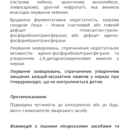
(гострому лейкозі, хронічному мієлолейкозі,
лімфосаркомі),
уратній нефропатії, яка виникла
внаслідок лікування лейкемії.
Вроджена ферментативна недостатність, зокрема
синдром Леша
–
Ніхана (частковий або повний
дефіцит гіпоксантин-гуанін-
фосфорибозилтрансферази) або дефіцит аденін-
фосфорибозилтрансферази.
Лікування захворювань, спричинених недостатньою
активністю
аденін-фосфорибозилтрансфе-рази
та
утворенням 2,8-дигідроксиаденінових каменів у
нирках.
Лікування захворювань, спричинених утворенням
змішаних кальцій-оксалатних каменів у нирках при
гіперурикозурії, що не контролюються дієтою.
Протипоказання.
Підвищена чутливість до алопуринолу або до будь-
якого з компонентів лікарського засобу.
Взаємодія з іншими лікарськими засобами та