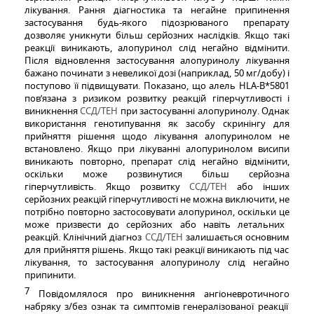
лікування. Рання діагностика та негайне припинення
застосування будь-якого підозрюваного препарату
дозволяє уникнути більш серйозних наслідків. Якщо такі
реакції виникають, алопуринол слід негайно відмінити.
Після відновлення застосування алопуринолу лікування
бажано починати з невеликої дозі (наприклад, 50 мг/добу) і
поступово її підвищувати. Показано, що алель
HLA
-
B
*5801
пов’язана з ризиком розвитку реакцій гіперчутливості і
виникнення
ССД/ТЕН
при застосуванні алопуринолу. Однак
в
икористання генотип
ування
як
засобу
скринінгу для
прийняття рішення щодо лікування алопуринолом не
встановлено. Якщо
при лікуванні алопуринолом
висип
и
виникають повторно
,
препарат
слід
негайно відмінити
,
оскільки може
розвинутися
більш серйозна
гіперчутливість. Якщо
розвитку
ССД/ТЕН
або інших
серйозних реакцій гіперчутливості не можна виключити,
не
потрібно
повторно
застосовувати
алопуринол,
оскільки це
може призвести до серйозних або навіть
летальних
реакцій.
Клінічний діагноз
ССД/ТЕН
залишається основ
ним
для прийняття рішень. Якщо такі реакції
виникають
під час
лікування, то
застосування
алопуринол
у
слід негайно
припинити.
7
Повідомлялося про виникнення а
нгіоневротичн
ого
набряк
у
з
/без
ознак та симптом
ів генералізованої
реакції