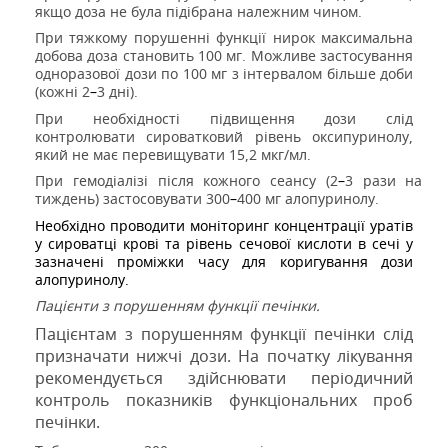
якщо доза не була підібрана належним чином.
При тяжкому порушенні функції нирок максимальна
добова доза становить 100 мг. Можливе застосування
одноразової дози по 100 мг з інтервалом більше доби
(кожні 2
–
3 дні).
При необхідності підвищення дози слід
контролювати сироватковий рівень оксипуринолу,
який не має перевищувати 15,2 мкг/мл.
При гемодіалізі після кожного сеансу (2
–
3 рази на
тиждень) застосовувати 300
–
400 мг алопуринолу.
Необхідно проводити моніторинг концентрації уратів
у сироватці крові та рівень сечової кислоти в сечі у
зазначені проміжки часу для коригування дози
алопуринолу.
Пацієнти з порушенням функції печінки.
Пацієнтам з порушенням функції печінки слід
призначати нижчі дози. На початку лікування
рекомендується здійснювати періодичний
контроль показників функціональних проб
печінки.