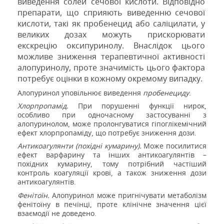
виведення солей сечової кислоти. Відповідно
препарати, що сприяють виведенню сечової
кислоти, такі як пробенецид або саліцилати, у
великих дозах можуть прискорювати
екскрецію оксипуринолу. Внаслідок цього
можливе зниження терапевтичної активності
алопуринолу, проте значимість цього фактора
потребує оцінки в кожному окремому випадку.
Алопуринол уповільнює виведення
пробенециду
.
Хлорпропамід.
При порушенні функції нирок,
особливо при одночасному застосуванні з
алопуринолом, може пролонгуватися гіпоглікемічний
ефект хлорпропаміду, що потребує зниження дози.
Антикоагулянти (похідні кумарину).
Може посилитися
ефект варфарину та інших антикоагулянтів –
похідних кумарину, тому потрібний частіший
контроль коагуляції крові, а також зниження дози
антикоагулянтів.
Фенітоїн.
Алопуринол може пригнічувати метаболізм
фенітоїну в печінці, проте клінічне значення цієї
взаємодії не доведено.