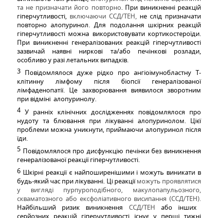
та не призначати його повторно
. При виникненні реакцій
гіперчутливості,
включаючи ССД/ТЕН,
не слід призначати
повторно алопуринол. Для подолання шкірних реакцій
гіперчутливості можна використовувати кортикостероїди.
При виникненні генералізованих реакцій гіперчутливості
зазвичай наявні ниркові та/або печінкові розлади,
особливо у разі летальних випадків.
3
Повідомлялося дуже рідко про ангіоімунобластну Т-
клітинну лімфому після біопсії генералізованої
лімфаденопатії. Це захворювання виявилося зворотним
при відміні
алопуринолу.
4
У ранніх клінічних дослідженнях повідомлялося про
нудоту та блювання при лікуванні алопуринолом. Цієї
проблеми можна уникнути, приймаючи алопуринол після
їди.
5
Повідомлялося про дисфункцію печінки без виникнення
генералізованої реакції гіперчутливості.
6
Шкірні реакції є найпоширенішими і можуть виникати в
будь-який час при лікуванні. Ці реакції
можуть проявлятися
у вигляді пурпуроподібного, макулопапульозного,
скваматозного або ексфоліативного висипання (ССД/ТЕН).
Найбільший ризик виникнення
ССД/ТЕН
або інших
серйозних реакцій гіперчутливості існує у перші тижні