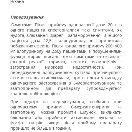
Ніхана.
Передозування.
Симптоми.
Після прийому одноразової дози
20 г
в
одного пацієнта спостерігалися такі симптоми, як
нудота, блювання, діарея і запаморочення. В іншого
пацієнта доза
22,5 г
алопуринолу не спричинила
небажаних ефектів. Після тривалого прийому 200
–
400
мг алопуринолу на добу пацієнтами з порушеннями
функції нирок описані тяжкі симптоми інтоксикації
(шкірні реакції, гарячка, гепатит, еозинофілія і
загострення ниркової недостатності). При
передозуванні алопуринолом суттєво пригнічується
активність ксантиноксидази, проте тільки у випадку
одночасного застосування з 6-меркаптопурином та
азатіоприном дія препарату супроводжується
значною побічною дією.
При підозрі на передозування, особливо при
одночасному прийомі 6-меркаптопурину та
азатіоприну, можна промити шлунок, викликати
блювання або прийняти активоване вугілля та
фосфат натрію, якщо після прийому препарату
пройшло не більше 1 години.