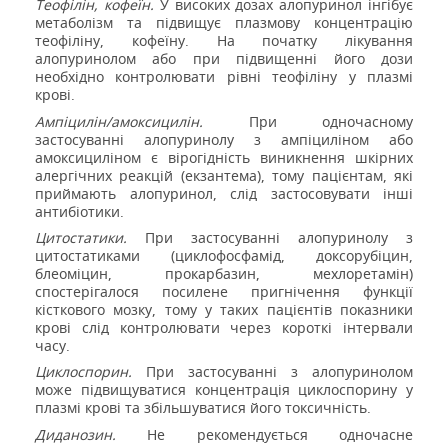
Теофілін, кофеїн.
У високих дозах алопуринол інгібує
метаболізм
та підвищує плазмову концентрацію
теофіліну, кофеїну.
На початку лікування
алопуринолом або при підвищенні його дози
необхідно контролювати рівні теофіліну у плазмі
крові.
Ампіцилін/амоксицилін.
При одночасному
застосуванні алопуринолу з ампіциліном або
амоксициліном є вірогідність виникнення шкірних
алергічних реакцій (екзантема), тому пацієнтам, які
приймають алопуринол, слід застосовувати інші
антибіотики.
Цитостатики.
При застосуванні алопуринолу з
цитостатиками (циклофосфамід, доксорубіцин,
блеоміцин, прокарбазин, мехлоретамін)
спостерігалося посилене пригнічення функції
кісткового мозку, тому у таких пацієнтів показники
крові слід контролювати через короткі інтервали
часу.
Циклоспорин.
При застосуванні з алопуринолом
може підвищуватися концентрація циклоспорину у
плазмі крові та збільшуватися його токсичність.
Диданозин.
Не рекомендується одночасне