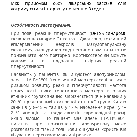
Між прийомом обох лікарських засобів слід
дотримуватися інтервалу не менше 3 годин.
Особливості застосування.
При появі реакцій гіперчутливості (
DRESS
-
синдром)
,
включаючи синдром Стівенса – Джонсона, токсичний
епідермальний некроліз, макулопапульозну
екзантему, алопуринол слід негайно відмінити та не
призначати його повторно. Кортикостероїди можуть
допомогти в подоланні шкірних реакцій
гіперчутливості.
Наявність у пацієнтів, які лікуються алопуринолом,
алелі HLA-B*5801 (генетичний маркер) асоціюється з
ризиком розвитку реакцій гіперчутливості. Частота
присутності цього генетичного маркера в різних
етнічних групах значно відрізняється (він наявний у
20 % представників основної етнічної групи Китаю
ханьців, у 8–15 % тайців, у 12 % населення Кореї, у 1–
2 % японців та представників європеоїдної раси).
Якщо відомо, що пацієнт має алель HLA-B*5801,
питання про призначення алопуринолу може
розглядатися тільки тоді, коли очікувана користь від
лікування переважає можливі ризики.