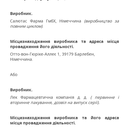
Виробник.
Салютас Фарма ГмбХ, Німеччина
(
виробництво за
повним циклом
)
.
Місцезнаходження
виробника та адреса місця
провадження його діяльності.
Отто-вон-Гюріке-Аллеє 1, 39179 Барлебен,
Німеччина.
Або
Виробник.
Лек Фармацевтична компанія д. д.
(
первинне і
вторинне пакування, дозвіл на випуск серії
).
Місцезнаходження
виробника та його адреса
місця провадження діяльності.