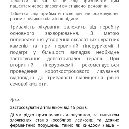
Таблетки по 300 мг не слід призначати цим
пацієнтам через високий вміст діючої речовини.
Таблетки слід приймати після їди, не розжовуючи,
разом з великою кількістю рідини.
Тривалість лікування залежить від перебігу
основного захворювання. З метою
попередження утворення оксалатних і уратних
каменів та при первинній гіперурикемії і
подагрі у більшості випадків необхідне
застосування довготривалої терапії. При
вторинній гіперурикемії рекомендується
проведення короткострокового лікування
відповідно до тривалості підвищення рівня
сечової кислоти.
Діти.
Застосовувати дітям віком від 15 років.
Дітям рідко призначають алопуринол
, за винятком
злоякісних станів (особливо лейкозів) та деяких
ферментних порушень, таких як синдром Леша
–