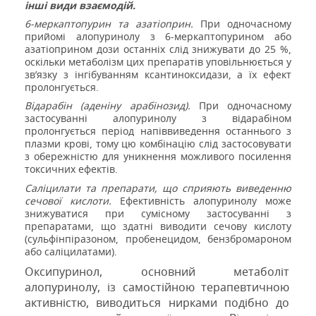
інші види взаємодій.
6-меркаптопурин та азатіоприн.
При одночасному
прийомі алопуринолу з 6-меркаптопурином або
азатіоприном дози останніх слід знижувати до 25 %,
оскільки метаболізм цих препаратів уповільнюється у
зв’язку з інгібуванням ксантиноксидази, а їх ефект
пролонгується.
Відарабін (аденіну арабінозид).
При одночасному
застосуванні алопуринолу з відарабіном
пролонгується період напіввиведення останнього з
плазми крові, тому цю комбінацію слід застосовувати
з обережністю для уникнення можливого посилення
токсичних ефектів.
Саліцилати та препарати, що сприяють виведенню
сечової кислоти.
Ефективність алопуринолу може
знижуватися при сумісному застосуванні з
препаратами, що здатні виводити сечову кислоту
(сульфінпіразоном, пробенецидом, бензбромароном
або саліцилатами).
Оксипуринол, основний метаболіт
алопуринолу, із самостійною терапевтичною
активністю, виводиться нирками подібно до