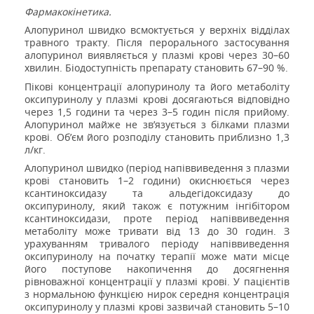
Фармакокінетика.
Алопуринол швидко всмоктується у верхніх відділах
травного тракту. Після перорального застосування
алопуринол виявляється у плазмі крові через 30–60
хвилин. Біодоступність препарату становить 67–90 %.
Пікові концентрації алопуринолу та його метаболіту
оксипуринолу у плазмі крові досягаються відповідно
через 1,5 години та через 3–5 годин після прийому.
А
лопуринол
майже не зв’язується з
б
і
лк
ами
плазм
и
крові
.
Об’єм його розподілу становить приблизно 1,3
л/кг.
Алопуринол швидко (період напіввиведення з плазми
крові становить 1–2 години) окиснюється через
ксантиноксидазу та альдегідоксидазу до
оксипуринолу, який також є потужним інгібітором
ксантиноксидази, проте період напіввиведення
метаболіту може тривати від 13 до 30 годин. З
урахуванням тривалого періоду напіввиведення
оксипуринолу на початку терапії може мати місце
його поступове накопичення до досягнення
рівноважної концентрації у плазмі крові. У пацієнтів
з нормальною функцією нирок середня концентрація
оксипуринолу у плазмі крові зазвичай становить 5–10