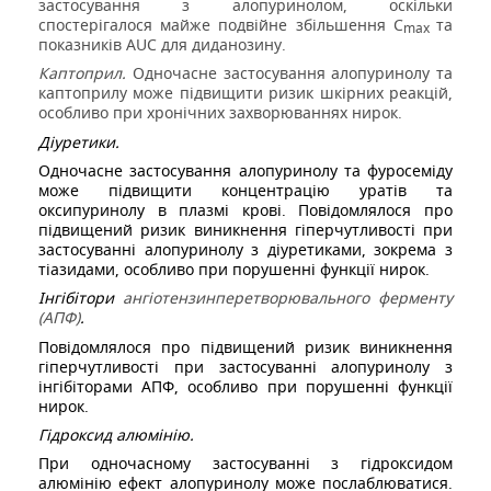
застосування з алопуринолом, оскільки
спостерігалося майже подвійне збільшення C
та
max
показників AUC для диданозину.
Каптоприл.
Одночасне застосування алопуринолу та
каптоприлу може підвищити ризик шкірних реакцій,
особливо при хронічних захворюваннях нирок.
Діуретики.
Одночасне застосування алопуринолу та фуросеміду
може підвищити концентрацію уратів та
оксипуринолу в плазмі крові. Повідомлялося про
підвищений ризик виникнення гіперчутливості при
застосуванні алопуринолу з діуретиками, зокрема з
тіазидами, особливо при порушенні функції нирок.
Інгібітори
ангіотензинперетворювального ферменту
(АПФ)
.
Повідомлялося про підвищений ризик виникнення
гіперчутливості при застосуванні алопуринолу з
інгібіторами АПФ, особливо при порушенні функції
нирок.
Гідроксид алюмінію
.
При одночасному застосуванні з гідроксидом
алюмінію ефект алопуринолу може послаблюватися.