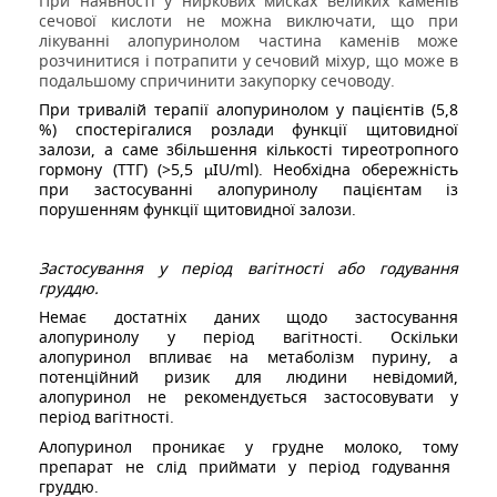
При наявності у ниркових мисках великих каменів
сечової кислоти не можна виключати, що при
лікуванні алопуринолом частина каменів може
розчинитися і потрапити у сечовий міхур, що може в
подальшому спричинити закупорку сечоводу.
При тривалій терапії алопуринолом у пацієнтів (5,8
%) спостерігалися
розлади функції щитовидної
залози, а саме збільшення кількості тиреотропного
гормону (ТТГ) (
>5,5 µ
IU
/
ml
).
Необхідна обережність
при застосуванні алопуринолу пацієнтам із
порушенням функції щитовидної залози.
Застосування у період вагітності або годування
груддю.
Немає достатніх даних щодо застосування
алопуринолу у період вагітності. Оскільки
алопуринол впливає на метаболізм пурину, а
потенційний ризик для людини невідомий,
алопуринол не рекомендується застосовувати у
період вагітності.
Алопуринол
проникає у
грудне молоко
, т
ому
препарат не слід приймати у період годування
груддю
.