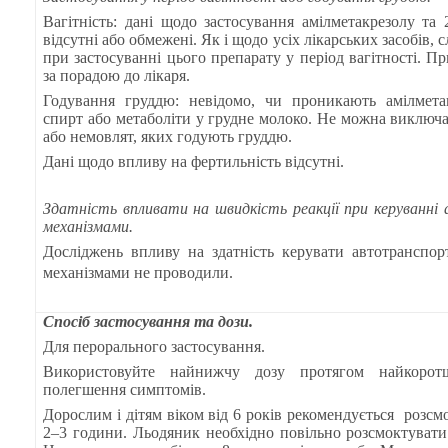
Вагітність: дані щодо застосування амілметакрезолу та
відсутні або обмежені. Як і щодо усіх лікарських засобів,
при застосуванні цього препарату у період вагітності. Пр
за порадою до лікаря.
Годування груддю: невідомо, чи проникають амілметак
спирт або метаболіти у грудне молоко. Не можна виключ
або немовлят, яких годують груддю.
Дані щодо впливу на фертильність відсутні.
Здатність впливати на швидкість реакції при керуванн
механізмами.
Досліджень впливу на здатність керувати автотранспо
механізмами не проводили.
Спосіб застосування та дози.
Для перорального застосування.
Використовуйте найнижчу дозу протягом найкоротш
полегшення симптомів.
Дорослим і дітям віком від 6 років рекомендується
розсм
2–3 години. Льодяник необхідно повільно розсмоктувати