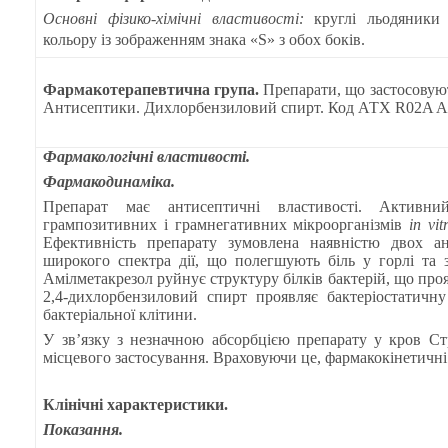
Основні фізико-хімічні властивості:
круглі льодяники 
кольору із зображенням знака «S» з обох боків.
Фармакотерапевтична група.
Препарати, що застосовую
Антисептики. Дихлорбензиловий спирт. Код АТХ R02A A
Фармакологічні властивості.
Фармакодинаміка.
Препарат має антисептичні властивості. Активн
грампозитивних і грамнегативних мікроорганізмів
in vit
Ефективність препарату зумовлена наявністю двох ан
широкого спектра дії, що полегшують біль у горлі та
Амілметакрезол руйнує структуру білків бактерій, що про
2,4-дихлорбензиловий спирт проявляє бактеріостатичн
бактеріальної клітини.
У зв’язку з незначною абсорбцією препарату у кров Ст
місцевого застосування. Враховуючи це, фармакокінетичні
Клінічні характеристики.
Показання.