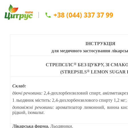
+38 (044) 337 37 99
ІНСТРУКЦІЯ
для медичного застосування лікарськ
®
СТРЕПСІЛС
БЕЗ ЦУКРУ, ЗІ СМА
®
(STREPSILS
LEMON SUGAR 
Склад:
діючі речовини:
2,4-дихлорбензиловий спирт, амілметакрез
1 льодяник містить: 2,4-дихлорбензилового спирту 1,2 мг; 
допоміжні речовини:
ароматизатор лимонний, винна кисл
рідкий, ізомальт.
Лікарська форма.
Льодяники.