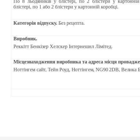
По 8 льодяників у блістері, по 2 блістери у картонній
блістері, по 1 або 2 блістери у картонній коробці.
Категорія відпуску.
Без рецепта.
Виробник.
Реккітт Бенкізер Хелскер Інтернешнл Лімітед.
Місцезнаходження виробника та адреса місця проваджен
Ноттінгем сайт, Тейн Роуд, Ноттінгем, NG90 2DB, Велика Б