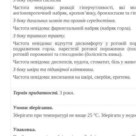
Ч
астота невідома: реакції гіперчутливості, які 
ангіоневротичний набряк, кропив’янку, бронхоспазм та гіп
З боку дихальних шляхів та органів середостіння
.
Частота невідома
: фарингеальний набряк (набряк горла).
З боку травного тракту.
Частота невідома: відчуття дискомфорту у ротовій п
подразнення горла, парестезії ротової порожнини (по
ротовій порожнині та глосодинію (болісність язика).
Частота невідома
: диспепсія, нудота, стоматит, біль у живот
З боку шкіри та підшкірної клітковини.
Частота невідома
: висипання на шкірі, свербіж, еритема.
Термін придатності.
3 роки.
Умови зберігання.
Зберігати при температурі не вище 25
°С. Зберігати у недо
Упаковка.