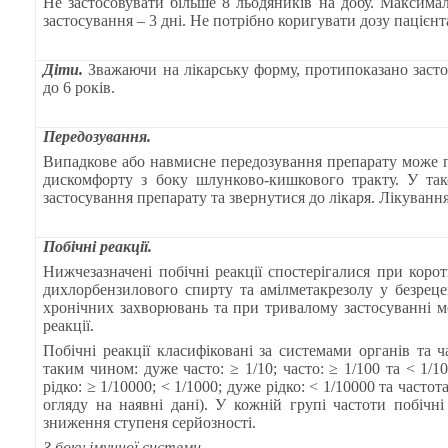
Не застосовувати більше 8 льодяників на добу. Максима
застосування – 3 дні.
Не потрібно коригувати дозу пацієнта
Діти.
Зважаючи на лікарську форму, протипоказано засто
до 6 років.
Передозування.
Випадкове або навмисне передозування препарату може
дискомфорту з боку шлунково-кишкового тракту. У та
застосування препарату та звернутися до лікаря. Лікуван
Побічні реакції.
Нижчезазначені побічні реакції спостерігалися при корот
дихлорбензилового спирту та амілметакрезолу у безреце
хронічних захворювань та при тривалому застосуванні м
реакції.
Побічні реакції класифіковані за системами органів та ч
таким чином: дуже часто: ≥ 1/10; часто: ≥ 1/100 та < 1/10
рідко: ≥ 1/10000; < 1/1000; дуже рідко: < 1/10000 та
частот
огляду на наявні дані).
У кожній групі частоти побічні
зниження ступеня серйозності.
З боку імунної системи