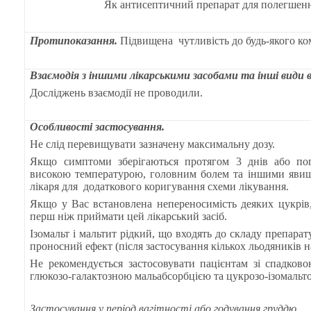
Як антисептичний препарат для полегшенн
Протипоказання.
Підвищена
чутливість до будь-якого к
Взаємодія з іншими лікарськими засобами та інші види 
Досліджень взаємодії не проводили.
Особливості застосування.
Не слід перевищувати зазначену максимальну дозу.
Якщо симптоми зберігаються протягом 3 днів або по
високою температурою, головним болем та іншими явищ
лікаря для
додаткового коригування схеми лікування.
Якщо у Вас встановлена непереносимість деяких цукрів,
перш ніж приймати цей лікарський засіб.
Ізомальт і мальтит рідкий, що входять до складу препара
проносний ефект (після застосування кількох льодяників н
Не рекомендується застосовувати пацієнтам зі спадков
глюкозо-галактозною мальабсорбцією та цукрозо-ізомальт
Застосування у період вагітності або годування груддю.