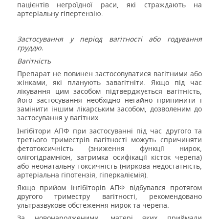
пацієнтів негроїдної раси, які страждають на
артеріальну гіпертензію.
Застосування у період вагітності або годування
груддю.
Вагітність
Препарат не повинен застосовуватися вагітними або
жінками, які планують завагітніти. Якщо під час
лікування цим засобом підтверджується вагітність,
його застосування необхідно негайно припинити і
замінити іншим лікарським засобом, дозволеним до
застосування у вагітних.
Інгібітори АПФ при застосуванні під час другого та
третього триместрів вагітності можуть спричиняти
фетотоксичність (зниження функції нирок,
олігогідрамніон, затримка осифікації кісток черепа)
або неонатальну токсичність (ниркова недостатність,
артеріальна гіпотензія, гіперкаліємія).
Якщо прийом інгібіторів АПФ відбувався протягом
другого триместру вагітності, рекомендовано
ультразвукове обстеження нирок та черепа.
За новонародженими, матері яких приймали