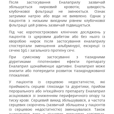
Після застосування Еналаприлу зазвичай
збільшується нирковий кровотік; швидкість
клубочкової фільтрації не змінюється. Ознак
затримки натрію або води не виявлено. Однак у
пацієнтів з низьким вихідним рівнем клубочкової
фільтрації цей рівень зазвичай підвищується.
Під час короткострокових клінічних досліджень у
пацієнтів із цукровим діабетом або без нього із
хворобою нирок після застосування еналаприлу
спостерігали зменшення альбумінурії, екскреції із
сечею IgG і загального протеїну сечі.
При сумісному застосуванні з тіазидними
діуретиками гіпотензивні ефекти препарату
Еналаприл щонайменше адитивні. Еналаприл може
знизити або попередити розвиток тіазидіндукованої
гіпокаліємії.
У пацієнтів із серцевою недостатністю, які
приймають серцеві глікозиди та діуретики, прийом
перорального або ін’єкційного препарату Еналаприл
асоціювався зі зниженням периферичного опору та
тиску крові. Серцевий викид збільшувався, а частота
серцевих скорочень (зазвичай збільшена у пацієнтів
із серцевою недостатністю) зменшувалася. Також
знижувався тиск у кінцевих легеневих капілярах.