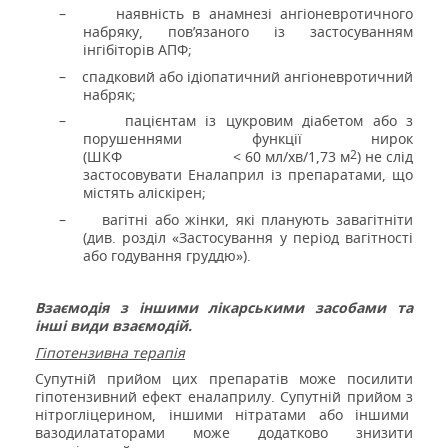
–
наявність в анамнезі ангіоневротичного
набряку, пов’язаного із застосуванням
інгібіторів АПФ;
–
спадковий або ідіопатичний ангіоневротичний
набряк;
–
пацієнтам із цукровим діабетом або з
порушеннями функції нирок
2
(ШКФ
< 60 мл/хв/
1,73 м
) не слід
застосовувати Еналаприл із препаратами, що
містять аліскірен;
–
вагітні або жінки, які планують завагітніти
(див. розділ «Застосування у період вагітності
або годування груддю»).
Взаємодія з іншими лікарськими засобами та
інші види взаємодій.
Гіпотензивна терапія
Супутній прийом цих препаратів може посилити
гіпотензивний ефект еналаприлу. Супутній прийом з
нітрогліцерином, іншими нітратами або іншими
вазодилататорами може додатково знизити