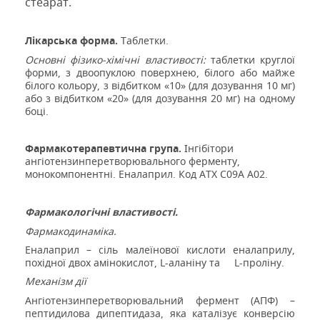
стеарат
.
Лікарська форма.
Таблетки.
Основні фізико-хімічні властивості:
таблетки круглої
форми, з двоопуклою поверхнею, білого або майже
білого кольору, з відбитком «10» (для дозування
10 м
г)
або з відбитком «20» (для дозування 20 мг) на одному
боці.
Фармакотерапевтична група.
Інгібітори
ангіотензинперетворювального ферменту,
монокомпонентні. Еналаприл.
Код
ATХ C09A A02
.
Фармакологічні властивості.
Фармакодинаміка.
Еналаприл – сіль малеїнової кислоти еналаприлу,
похідної двох амінокислот, L-аланіну та
L-проліну.
Механізм дії
Ангіотензинперетворювальний фермент (АПФ) –
пептидилова дипептидаза, яка каталізує конверсію