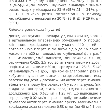
р < 0,0001). У цілому, в дослідженні SOLVD у пацієнтів
із дисфункцією лівого шлуночка еналаприл знизив
ризик інфаркту міокарда на 23 % (95 % ДІ 11-34 %, р <
0,001) і знизив ризик госпіталізації з приводу
нестабільної стенокардії на 20 % (95 % ДІ, 9-29 %, р <
0,001).
Клінічна фармакологія у дітей
Досвід застосування препарату дітям віком від 6 років
з артеріальною гіпертензією обмежений. У процесі
клінічного дослідження за участю 110 дітей з
артеріальною гіпертензією віком від 6 до 16 років з
масою тіла ≥
20 кг
і швидкістю клубочкової фільтрації
2
2
>30 м
мл/хв/1,73м
пацієнти, які важили <
50 кг
,
отримували 0,625; 2,5 або 20 мг еналаприлу на добу і
пацієнти, які важили ≥
50 кг
, отримували 1,25; 5 або 40
мг еналаприлу на добу. Прийом еналаприлу 1 раз на
добу зменшував нижнє значення артеріального тиску
залежно від дози. Дозозалежний антигіпертензивний
ефект еналаприлу був однаковий у всіх підгрупах (вік,
стадія за Таннером, стать, раса). Однак найнижчі з
досліджених доз, 0,625 мг і 1,25 мг, що відповідає в
середньому 0,02 мг/кг 1 раз на добу, не забезпечили
тривалого антигіпертензивного ефекту. Максимальна
досліджена доза становила 0,58 мг/кг (до 40 мг) 1 раз