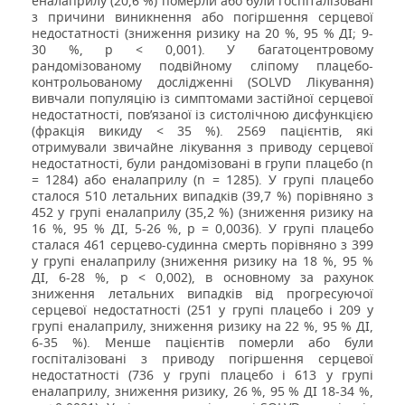
еналаприлу (20,6 %) померли або були госпіталізовані
з причини виникнення або погіршення серцевої
недостатності (зниження ризику на 20 %, 95 % ДІ; 9-
30 %, р < 0,001). У багатоцентровому
рандомізованому подвійному сліпому плацебо-
контрольованому дослідженні (SOLVD Лікування)
вивчали популяцію із симптомами застійної серцевої
недостатності, пов’язаної із систолічною дисфункцією
(фракція викиду < 35 %). 2569 пацієнтів, які
отримували звичайне лікування з приводу серцевої
недостатності, були рандомізовані в групи плацебо (n
= 1284) або еналаприлу (n = 1285). У групі плацебо
сталося 510 летальних випадків (39,7 %) порівняно з
452 у групі еналаприлу (35,2 %) (зниження ризику на
16 %, 95 % ДІ, 5-26 %, р = 0,0036). У групі плацебо
сталася 461 серцево-судинна смерть порівняно з 399
у групі еналаприлу (зниження ризику на 18 %, 95 %
ДІ, 6-28 %, р < 0,002), в основному за рахунок
зниження летальних випадків від прогресуючої
серцевої недостатності (251 у групі плацебо і 209 у
групі еналаприлу, зниження ризику на 22 %, 95 % ДІ,
6-35 %). Менше пацієнтів померли або були
госпіталізовані з приводу погіршення серцевої
недостатності (736 у групі плацебо і 613 у групі
еналаприлу, зниження ризику, 26 %, 95 % ДІ 18-34 %,