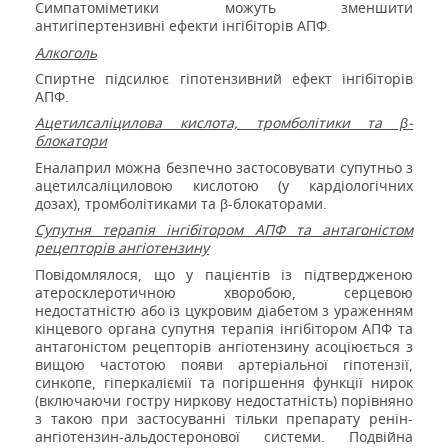
Симпатоміметики можуть зменшити
антигіпертензивні ефекти інгібіторів АПФ.
Алкоголь
Спиртне підсилює гіпотензивний ефект інгібіторів
АПФ.
Ацетилсаліцилова кислота, тромболітики та β-
блокатори
Еналаприл можна безпечно застосовувати супутньо з
ацетилсаліциловою кислотою (у кардіологічних
дозах), тромболітиками та β-блокаторами.
Супутня терапія інгібітором АПФ та антагоністом
рецепторів ангіотензину
Повідомлялося, що у пацієнтів із підтвердженою
атеросклеротичною хворобою, серцевою
недостатністю або із цукровим діабетом з ураженням
кінцевого органа супутня терапія інгібітором АПФ та
антагоністом рецепторів ангіотензину асоціюється з
вищою частотою появи артеріальної гіпотензії,
синкопе, гіперкаліємії та погіршення функції нирок
(включаючи гостру ниркову недостатність) порівняно
з такою при застосуванні тільки препарату ренін-
ангіотензин-альдостеронової системи. Подвійна