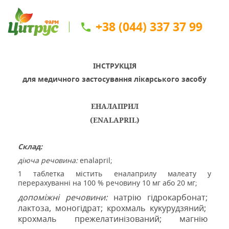
+38 (044) 337 37 99
ІНСТРУКЦІЯ
для медичного застосування
лікарського засобу
ЕНАЛАПРИЛ
(ENALAPRIL)
C
клад
:
діюча речовина:
еnalapril;
1 таблетка містить еналаприлу малеату у
перерахуванні на 100 % речовину 10 мг або 20 мг;
допоміжні речовини:
н
атрію гідрокарбонат
;
лактоз
а,
моногідрат
;
крохмаль кукурудзяний
;
крохмаль прежелатинізований
;
магнію