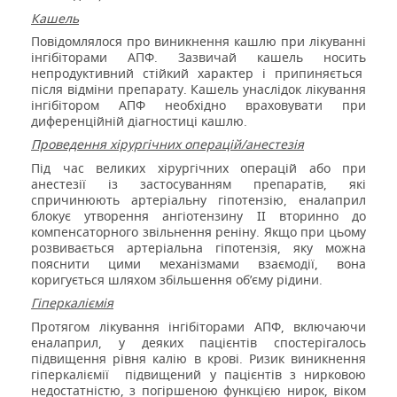
Кашель
Повідомлялося про виникнення кашлю при лікуванні
інгібіторами АПФ. Зазвичай кашель носить
непродуктивний стійкий характер і припиняється
після відміни препарату. Кашель унаслідок лікування
інгібітором АПФ необхідно враховувати при
диференційній діагностиці кашлю.
Проведення хірургічних операцій/анестезія
Під час великих хірургічних операцій або при
анестезії із застосуванням препаратів, які
спричинюють артеріальну гіпотензію, еналаприл
блокує утворення ангіотензину II вторинно до
компенсаторного звільнення реніну. Якщо при цьому
розвивається артеріальна гіпотензія, яку можна
пояснити цими механізмами взаємодії, вона
коригується шляхом збільшення об’єму рідини.
Гіперкаліємія
Протягом лікування інгібіторами АПФ, включаючи
еналаприл, у деяких пацієнтів спостерігалось
підвищення рівня калію в крові. Ризик виникнення
гіперкаліємії
підвищений у пацієнтів з нирковою
недостатністю, з погіршеною функцією нирок, віком