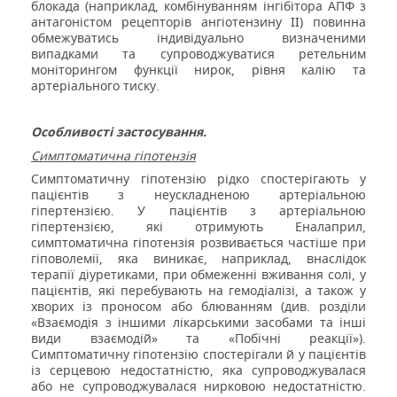
блокада (наприклад, комбінуванням інгібітора АПФ з
антагоністом рецепторів ангіотензину ІІ) повинна
обмежуватись індивідуально визначеними
випадками та супроводжуватися ретельним
моніторингом функції нирок, рівня калію та
артеріального тиску.
Особливості застосування.
Симптоматична гіпотензія
Симптоматичну гіпотензію рідко спостерігають у
пацієнтів з неускладненою артеріальною
гіпертензією. У пацієнтів з артеріальною
гіпертензією, які отримують Еналаприл,
симптоматична гіпотензія розвивається частіше при
гіповолемії, яка виникає, наприклад, внаслідок
терапії діуретиками, при обмеженні вживання солі, у
пацієнтів, які перебувають на гемодіалізі, а також у
хворих із проносом або блюванням (див. розділи
«Взаємодія з іншими лікарськими засобами та інші
види взаємодій» та «Побічні реакції»).
Симптоматичну гіпотензію спостерігали й у пацієнтів
із серцевою недостатністю, яка супроводжувалася
або не супроводжувалася нирковою недостатністю.