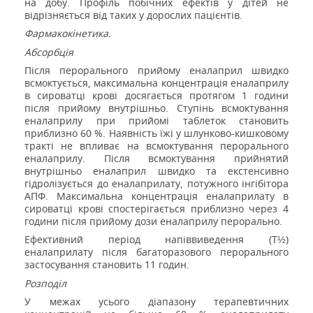
на добу. Профіль побічних ефектів у дітей не
відрізняється від таких у дорослих пацієнтів.
Фармакокінетика.
Абсорбція
Після перорального прийому еналаприл швидко
всмоктується, максимальна концентрація еналаприлу
в сироватці крові досягається протягом 1 години
після прийому внутрішньо. Ступінь всмоктування
еналаприлу при прийомі таблеток становить
приблизно 60 %. Наявність їжі у шлунково-кишковому
тракті не впливає на всмоктування перорального
еналаприлу. Після всмоктування прийнятий
внутрішньо еналаприл швидко та екстенсивно
гідролізується до еналаприлату, потужного інгібітора
АПФ. Максимальна концентрація еналаприлату в
сироватці крові спостерігається приблизно через 4
години після прийому дози еналаприлу перорально.
Ефективний період напіввиведення (Т½)
еналаприлату після багаторазового перорального
застосування становить 11 годин.
Розподіл
У межах усього діапазону терапевтичних