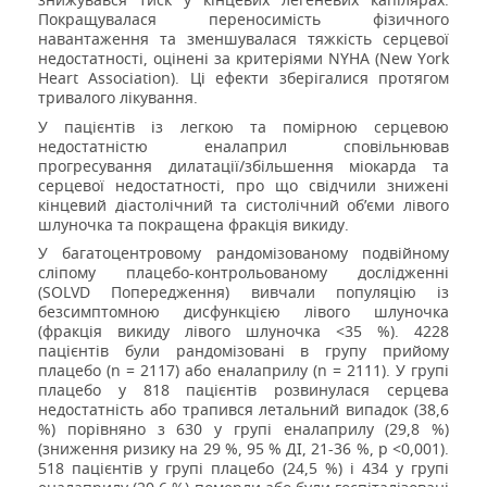
Покращувалася переносимість фізичного
навантаження та зменшувалася тяжкість серцевої
недостатності, оцінені за критеріями NYHA (New York
Heart Association). Ці ефекти зберігалися протягом
тривалого лікування.
У пацієнтів із легкою та помірною серцевою
недостатністю еналаприл сповільнював
прогресування дилатації/збільшення міокарда та
серцевої недостатності, про що свідчили знижені
кінцевий діастолічний та систолічний об’єми лівого
шлуночка та покращена фракція викиду.
У багатоцентровому рандомізованому подвійному
сліпому плацебо-контрольованому дослідженні
(SOLVD Попередження) вивчали популяцію із
безсимптомною дисфункцією лівого шлуночка
(фракція викиду лівого шлуночка <35 %). 4228
пацієнтів були рандомізовані в групу прийому
плацебо (n = 2117) або еналаприлу (n = 2111). У групі
плацебо у 818 пацієнтів розвинулася серцева
недостатність або трапився летальний випадок (38,6
%) порівняно з 630 у групі еналаприлу (29,8 %)
(зниження ризику на 29 %, 95 % ДI, 21-36 %, р <0,001).
518 пацієнтів у групі плацебо (24,5 %) і 434 у групі