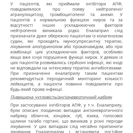
У пацієнтів, які приймали інгібітори АПФ,
повідомлялося про появу нейтропенії/
агранулоцитозу, тромбоцитопенії та анемії. У
пацієнтів з нормальною функцією нирок та за
відсутності інших ускладнюючих факторів
нейтропенія виникала рідко. Еналаприл слід
призначати дуже обережно пацієнтам із колагенозом
судин, які проходять імуносупресантну терапію,
лікування алопуринолом або прокаїнамідом, або при
комбінації цих ускладнюючих факторів, особливо
якщо вже існує порушення функції нирок. У деяких із
цих пацієнтів розвивались серйозні інфекції, які іноді
не відповідали на інтенсивну терапію антибіотиками.
При призначенні еналаприлу таким пацієнтам
рекомендується періодичний моніторинг кількості
лейкоцитів, а пацієнти повинні повідомляти про
будь-який прояв інфекції.
Підвищена чутливість/ангіоневротичний набряк
При застосуванні інгібіторів АПФ, у т.ч. Еналаприлу,
були описані поодинокі випадки ангіоневротичного
набряку обличчя, кінцівок, губ, язика, голосової
щілини та/або гортані, що виникав у різні періоди
лікування. У цих випадках слід негайно припинити
лікування Еналаприлом і встановити постійне