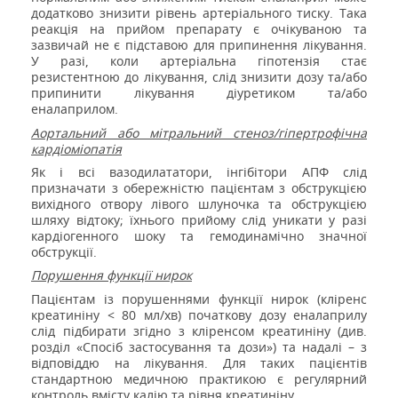
додатково знизити рівень артеріального тиску. Така
реакція на прийом препарату є очікуваною та
зазвичай не є підставою для припинення лікування.
У разі, коли артеріальна гіпотензія стає
резистентною до лікування, слід знизити дозу та/або
припинити лікування діуретиком та/або
еналаприлом.
Аортальний або мітральний стеноз/гіпертрофічна
кардіоміопатія
Як і всі вазодилататори, інгібітори АПФ слід
призначати з обережністю пацієнтам з обструкцією
вихідного отвору лівого шлуночка та обструкцією
шляху відтоку; їхнього прийому слід уникати у разі
кардіогенного шоку та гемодинамічно значної
обструкції.
Порушення функції нирок
Пацієнтам із порушеннями функції нирок (кліренс
креатиніну < 80 мл/хв) початкову дозу еналаприлу
слід підбирати згідно з кліренсом креатиніну (див.
розділ «Спосіб застосування та дози») та надалі – з
відповіддю на лікування. Для таких пацієнтів
стандартною медичною практикою є регулярний
контроль вмісту калію та рівня креатиніну.