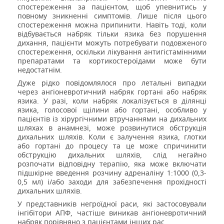
спостереження за пацієнтом, щоб упевнитись у
повному зникненні симптомів. Лише після цього
спостереження можна припинити. Навіть тоді, коли
відбувається набряк тільки язика без порушення
дихання, пацієнти можуть потребувати подовженого
спостереження, оскільки лікування антигістамінними
препаратами та кортикостероїдами може бути
недостатнім.
Дуже рідко повідомлялося про летальні випадки
через ангіоневротичний набряк гортані або набряк
язика. У разі, коли набряк локалізується в ділянці
язика, голосової щілини або гортані, особливо у
пацієнтів із хірургічними втручаннями на дихальних
шляхах в анамнезі, може розвинутися обструкція
дихальних шляхів. Коли є залучення язика, глотки
або гортані до процесу та це може спричинити
обструкцію дихальних шляхів, слід негайно
розпочати відповідну терапію, яка може включати
підшкірне введення розчину адреналіну 1:1000 (0,3-
0,5 мл) і/або заходи для забезпечення прохідності
дихальних шляхів.
У представників негроїдної раси, які застосовували
інгібітори АПФ, частіше виникав ангіоневротичний
набряк порівняно з пацієнтами інших рас.