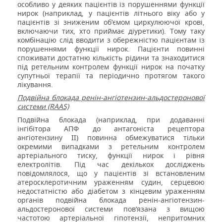
особливо у деяких пацієнтів із порушеннями функції
нирок (наприклад, у пацієнтів літнього віку або у
пацієнтів зі зниженим об’ємом циркулюючої крові,
включаючи тих, хто приймає діуретики). Тому таку
комбінацію слід вводити з обережністю пацієнтам із
порушеннями функції нирок. Пацієнти повинні
споживати достатню кількість рідини та знаходитися
під ретельним контролем функції нирок на початку
супутньої терапії та періодично протягом такого
лікування.
Подвійна блокада ренін-ангіотензин-альдостеронової
системи (RAAS)
Подвійна блокада (наприклад, при додаванні
інгібітора АПФ до антагоніста рецептора
ангіотензину ІІ) повинна обмежуватися тільки
окремими випадками з ретельним контролем
артеріального тиску, функції нирок і рівня
електролітів. Під час декількох досліджень
повідомлялося, що у пацієнтів зі встановленим
атеросклеротичним ураженням судин, серцевою
недостатністю або діабетом з кінцевим ураженням
органів подвійна блокада ренін-ангіотензин-
альдостеронової системи пов’язана з вищою
частотою артеріальної гіпотензії, непритомних