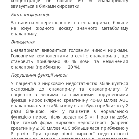
концентрацій не більше 60 % еналаприлату
зв’язується з білками сироватки.
Біотрансформація
За винятком перетворення на еналаприлат, більше
не існує жодного доказу значного метаболізму
еналаприлу.
Виведення
Еналаприлат виводиться головним чином нирками.
Головними компонентами в сечі є еналаприлат, що
становить приблизно 40 % дози, та незмінений
еналаприл (приблизно
20 %).
Порушення функції нирок
У пацієнтів з нирковою недостатністю збільшується
експозиція до еналаприлу та еналаприлату. У
пацієнтів з легкими та помірними порушеннями
функції нирок (кліренс креатиніну 40-60 мл/хв) AUC
еналаприлату в стабільному стані була приблизно у 2
рази більшою, ніж у пацієнтів з нормальною
функцією нирок, після введення 5 мг 1 раз на добу.
При тяжкій формі ниркової недостатності (кліренс
креатиніну ≤ 30 мл/хв) AUC збільшилася приблизно у
8 разів. При цьому рівні ниркової недостатності