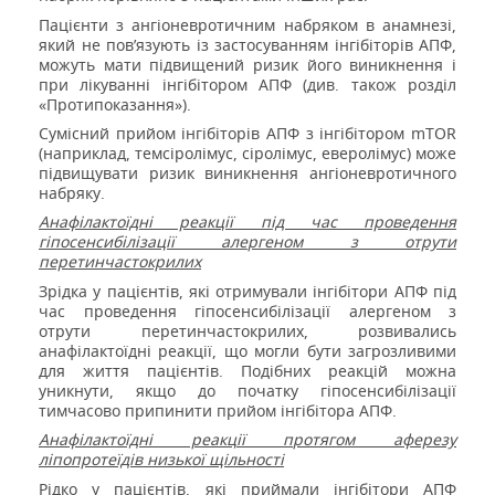
Пацієнти з ангіоневротичним набряком в анамнезі,
який не пов’язують із застосуванням інгібіторів АПФ,
можуть мати підвищений ризик його виникнення і
при лікуванні інгібітором АПФ (див. також розділ
«Протипоказання»).
Сумісний прийом інгібіторів АПФ з інгібітором
mTOR
(наприклад, темсіролімус, сіролімус, еверолімус) може
підвищувати ризик виникнення ангіоневротичного
набряку.
Анафілактоїдні реакції під час проведення
гіпосенсибілізації алергеном з отрути
перетинчастокрилих
Зрідка у пацієнтів, які отримували інгібітори АПФ під
час проведення гіпосенсибілізації алергеном з
отрути перетинчастокрилих, розвивались
анафілактоїдні реакції, що могли бути загрозливими
для життя пацієнтів. Подібних реакцій можна
уникнути, якщо до початку гіпосенсибілізації
тимчасово припинити прийом інгібітора АПФ.
Анафілактоїдні реакції протягом аферезу
ліпопротеїдів низької щільності
Рідко у пацієнтів, які приймали інгібітори АПФ