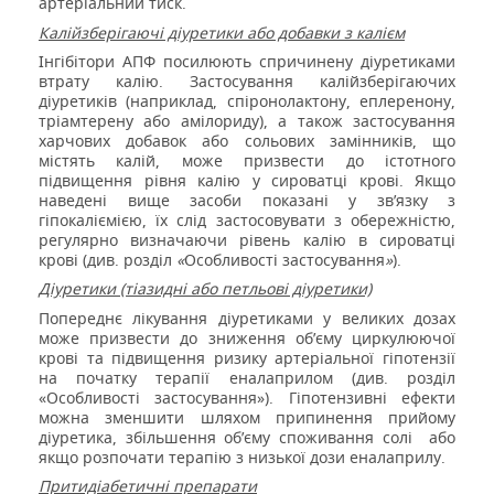
артеріальний тиск.
Калійзберігаючі діуретики або добавки з калієм
Інгібітори АПФ посилюють спричинену діуретиками
втрату калію. Застосування калійзберігаючих
діуретиків (наприклад, спіронолактону, еплеренону,
тріамтерену або амілориду), а також застосування
харчових добавок або сольових замінників, що
містять калій, може призвести до істотного
підвищення рівня калію у сироватці крові. Якщо
наведені вище засоби показані у зв’язку з
гіпокаліємією, їх слід застосовувати з обережністю,
регулярно визначаючи рівень калію в сироватці
крові (див. розділ
«
Особливості застосування
»
).
Діуретики (тіазидні або петльові діуретики)
Попереднє лікування діуретиками у великих дозах
може призвести до зниження об’єму циркулюючої
крові та підвищення ризику артеріальної гіпотензії
на початку терапії еналаприлом (див. розділ
«Особливості застосування»). Гіпотензивні ефекти
можна зменшити шляхом припинення прийому
діуретика, збільшення об’єму споживання солі
або
якщо розпочати терапію з низької дози еналаприлу.
Притидіабетичні препарати