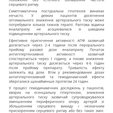
серцевого ритму.
Симптоматична постуральна гіпотензія виникає
нечасто. У деяких пацієнтів досягнення
оптимального зниження артеріального тиску може
потребувати кількох тижнів терапії. Раптова відміна
еналаприлу не асоціювалася зі швидким
підвищенням артеріального тиску.
Ефективне пригнічення активності АПФ зазвичай
досягається через 2-4 години після перорального
прийому разової дози еналаприлу. Початок
антигіпертензивної активності
зазвичай
спостерігається через 1 годину, а пікове зниження
артеріального тиску досягається через 4-6 годин
після прийому препарату. Тривалість ефекту
залежить від дози. Втім у рекомендованих дозах
антигіпертензивний та гемодинамічний ефекти
зберігалися щонайменше протягом 24 годин.
У процесі гемодинамічних досліджень у пацієнтів,
хворих на есенціальну гіпертензію, зниження
артеріального тиску зазвичай супроводжувалося
зменшенням периферичного опору артерій зі
збільшенням серцевого викиду і незначним
прискоренням серцевого ритму або без таких змін.