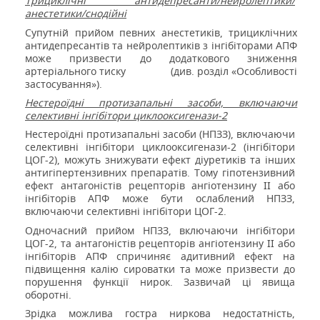
Трициклічні антидепресанти/нейролептики/
анестетики/снодійні
Супутній прийом певних анестетиків, трициклічних
антидепресантів та нейролептиків з інгібіторами АПФ
може призвести до додаткового зниження
артеріального тиску
(див. розділ «Особливості
застосування»).
Нестероїдні протизапальні засоби, включаючи
селективні інгібітори циклооксигенази-2
Нестероїдні протизапальні засоби (НПЗЗ), включаючи
селективні інгібітори циклооксигенази-2 (інгібітори
ЦОГ-2), можуть знижувати ефект діуретиків та інших
антигіпертензивних препаратів. Тому гіпотензивний
ефект антагоністів рецепторів ангіотензину
II
або
інгібіторів АПФ може бути ослаблений НПЗЗ,
включаючи селективні інгібітори ЦОГ-2.
Одночасний прийом НПЗЗ, включаючи інгібітори
ЦОГ-2, та антагоністів рецепторів ангіотензину II або
інгібіторів АПФ спричиняє адитивний ефект на
підвищення калію сироватки та може призвести до
порушення функції нирок. Зазвичай ці явища
оборотні.
Зрідка можлива гостра ниркова недостатність,