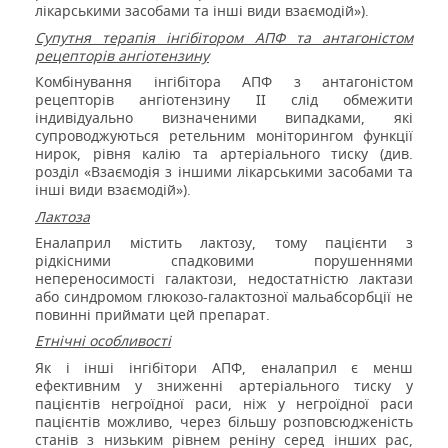
лікарськими засобами та інші види взаємодій»).
Супутня терапія інгібітором АПФ та антагоністом
рецепторів ангіотензину
Комбінування інгібітора АПФ з антагоністом
рецепторів ангіотензину II слід обмежити
індивідуально визначеними випадками, які
супроводжуються ретельним моніторингом функції
нирок, рівня калію та артеріального тиску (див.
розділ «Взаємодія з іншими лікарськими засобами та
інші види взаємодій»).
Лактоза
Еналаприл містить лактозу, тому пацієнти з
рідкісними спадковими порушеннями
непереносимості галактози, недостатністю лактази
або синдромом глюкозо-галактозної мальабсорбції не
повинні приймати цей препарат.
Етнічні особливості
Як і інші інгібітори АПФ, еналаприл є менш
ефективним у зниженні артеріального тиску у
пацієнтів негроїдної раси, ніж у негроїдної раси
пацієнтів можливо, через більшу розповсюдженість
станів з низьким рівнем реніну серед інших рас,