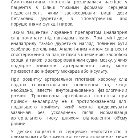
Симптоматична гіпотензія розвивалася частіше у
пацієнтів з більш тяжкими формами серцевої
недостатності, яким застосовували вищі дози
петльових діуретиків, з гіпонатріємією або
порушеннями функції нирок.
Таким пацієнтам лікування препаратом Еналаприл
слід починати під наглядом лікаря. При зміні дози
еналаприлу та/або діуретика нагляд повинен бути
особливо ретельним. Аналогічним чином слід вести
спостереження за пацієнтами з ішемічною хворобою
серця, а також із захворюваннями судин мозку, у яких
надмірне зниження артеріального тиску може
призвести до інфаркту міокарда або інсульту.
При розвитку артеріальної гіпотензії хворому слід
надати горизонтального положення та, якщо
необхідно, ввести внутрішньовенно фізіологічний
розчин. Транзиторна артеріальна гіпотензія при
прийомі еналаприлу не є протипоказанням для
подальшого прийому, який можна продовжувати
зазвичай без ускладнень після нормалізації
артеріального тиску шляхом відновлення об’єму
рідини.
У деяких пацієнтів із серцевою недостатністю з
нормальним або зниженим тиском еналаприл може