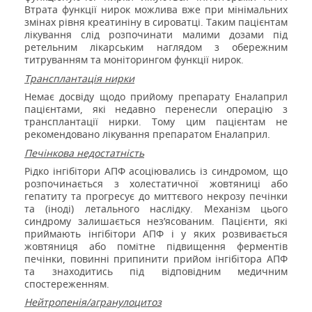
Втрата функції нирок можлива вже при мінімальних
змінах рівня креатиніну в сироватці. Таким пацієнтам
лікування слід розпочинати малими дозами під
ретельним лікарським наглядом з обережним
титруванням та моніторингом функції нирок.
Трансплантація нирки
Немає досвіду щодо прийому препарату Еналаприл
пацієнтами, які недавно перенесли операцію з
трансплантації нирки. Тому цим пацієнтам не
рекомендовано лікування препаратом Еналаприл.
Печінкова недостатність
Рідко інгібітори АПФ асоціювались із синдромом, що
розпочинається з холестатичної жовтяниці або
гепатиту та прогресує до миттєвого некрозу печінки
та (іноді) летального наслідку. Механізм цього
синдрому залишається нез’ясованим. Пацієнти, які
приймають інгібітори АПФ і у яких розвивається
жовтяниця або помітне підвищення ферментів
печінки, повинні припинити прийом інгібітора АПФ
та знаходитись під відповідним медичним
спостереженням.
Нейтропенія/агранулоцитоз