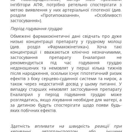
інгібітори АПФ, потрібно ретельно спостерігати з
метою виявлення у них артеріальної гіпотензії (див.
розділи «Протипоказання», «Особливості
застосування»).
Період годування груддю
Обмежені фармакокінетичні дані свідчать про дуже
низькі концентрації препарату у грудному молоці
(див. розділ «Фармакокінетика»). Хоча такі
концентрації і вважаються клінічно незначимими,
застосування препарату Еналаприл не
рекомендується під час годування груддю
недоношених та немовлят у перші кілька тижнів
після народження, оскільки існує гіпотетичний ризик
ефектів з боку серцево-судинної системи та нирок, а
також через недостатній досвід у цьому питанні. У
випадку старших немовлят застосування препарату
Еналаприл у період годування груддю може
розглядатись, якщо лікування необхідне для матері, а
за дитиною будуть спостерігати щодо появи будь-
яких побічних ефектів.
Здатність впливати на швидкість реакції при
керуванні автотранспортом або іншими