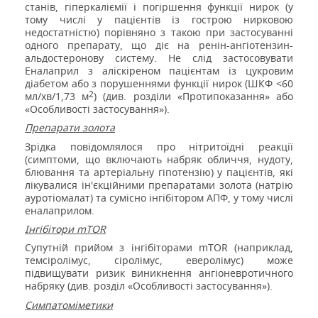
станів, гіперкаліємії і погіршення функції нирок (у
тому числі у пацієнтів із гострою нирковою
недостатністю) порівняно з такою при застосуванні
одного препарату, що діє на ренін-ангіотензин-
альдостеронову систему. Не слід застосовувати
Еналаприл з аліскіреном пацієнтам із цукровим
діабетом або з порушеннями функції нирок (ШКФ <60
2
мл/хв/1,73 м
) (див. розділи «Протипоказання» або
«Особливості застосування»).
Препарати золота
Зрідка повідомлялося про нітритоїдні реакції
(симптоми, що включають набряк обличчя, нудоту,
блювання та артеріальну гіпотензію) у пацієнтів, які
лікувалися ін'єкційними препаратами золота (натрію
ауротіомалат) та сумісно інгібітором АПФ, у тому числі
еналаприлом.
Інгібітори
mTOR
Супутній прийом з інгібіторами
mTOR
(наприклад,
темсіролімус, сіролімус, еверолімус) може
підвищувати ризик виникнення ангіоневротичного
набряку (див. розділ «Особливості застосування»).
Симпатоміметики