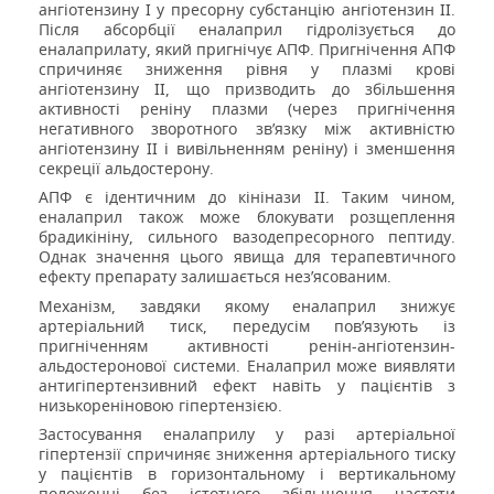
ангіотензину І у пресорну субстанцію ангіотензин ІІ.
Після абсорбції еналаприл гідролізується до
еналаприлату, який пригнічує АПФ. Пригнічення АПФ
спричиняє зниження рівня у плазмі крові
ангіотензину ІІ, що призводить до збільшення
активності реніну плазми (через пригнічення
негативного зворотного зв’язку між активністю
ангіотензину ІІ і вивільненням реніну) і зменшення
секреції альдостерону.
АПФ є ідентичним до кінінази II. Таким чином,
еналаприл також може блокувати розщеплення
брадикініну, сильного вазодепресорного пептиду.
Однак значення цього явища для терапевтичного
ефекту препарату залишається нез’ясованим.
Механізм, завдяки якому еналаприл знижує
артеріальний тиск, передусім пов’язують із
пригніченням активності ренін-ангіотензин-
альдостеронової системи. Еналаприл може виявляти
антигіпертензивний ефект навіть у пацієнтів з
низькореніновою гіпертензією.
Застосування еналаприлу у разі артеріальної
гіпертензії спричиняє зниження артеріального тиску
у пацієнтів в горизонтальному і вертикальному
положенні без істотного збільшення частоти