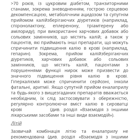
>70 років, із цукровим діабетом, транзиторними
станами, зокрема зневодненням, гострою серцевою
декомпенсацією, метаболічним ацидозом та супутнім
прийомом калійзберігаючих діуретиків (наприклад,
спіронолактону, еплеренону, тріамтерену або
амілориду); при використанні харчових добавок або
сольових замінників, що містять калій; а також у
пацієнтів, які приймають інші препарати, що можуть
спричинити підвищення калію в крові (наприклад,
гепарин). Зокрема, прийом калійзберігаючих
діуретиків, харчових добавок або сольових
замінників, що містять калій, пацієнтами з
порушеннями функції нирок може призвести до
значного підвищення рівня калію в крові.
Гіперкаліємія може спричинити серйозні, інколи
фатальні, аритмії. Якщо супутній прийом еналаприлу
та будь-якого з вищезгаданих препаратів вважається
необхідним, їх слід застосовувати з обережністю,
регулярно контролюючи вміст калію в сироватці
крові
(див. розділ «Взаємодія з іншими
лікарськими засобами та інші види взаємодій»).
Літій
Зазвичай комбінація літію та еналаприлу не
рекомендована (див. розділ «Взаємодія з іншими