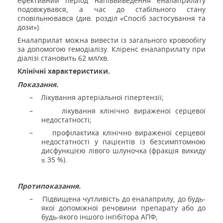
ефективний період напіввиведення еналаприлату
подовжувався, а час до стабільного стану
сповільнювався (див. розділ «Спосіб застосування та
дози»).
Еналаприлат можна вивести із загального кровообігу
за допомогою гемодіалізу. Кліренс еналаприлату при
діалізі становить 62 мл/хв.
Клінічні характеристики.
Показання.
–
Лікування артеріальної гіпертензії;
–
лікування клінічно вираженої серцевої
недостатності;
–
профілактика клінічно вираженої серцевої
недостатності у пацієнтів із безсимптомною
дисфункцією лівого шлуночка (фракція викиду
≤ 35 %).
Протипоказання.
–
Підвищена чутливість до еналаприлу, до будь-
якої допоміжної речовини препарату або до
будь-якого іншого інгібітора АПФ;