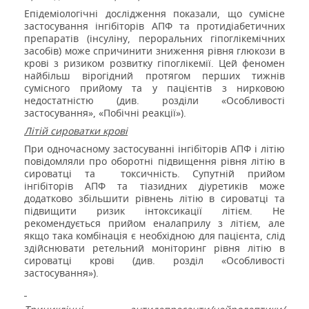
Епідеміологічні дослідження показали, що сумісне
застосування інгібіторів АПФ та протидіабетичних
препаратів (інсуліну, пероральних гіпоглікемічних
засобів) може спричинити зниження рівня глюкози в
крові з ризиком розвитку гіпоглікемії. Цей феномен
найбільш вірогідний протягом перших тижнів
сумісного прийому та у пацієнтів з нирковою
недостатністю (див. розділи «Особливості
застосування», «Побічні реакції»).
Літій сироватки крові
При одночасному застосуванні інгібіторів АПФ і літію
повідомляли про оборотні підвищення рівня літію в
сироватці та
токсичність. Супутній прийом
інгібіторів АПФ та тіазидних діуретиків може
додатково збільшити рівнень літію в сироватці та
підвищити ризик інтоксикації літієм. Не
рекомендується прийом еналаприлу з літієм, але
якщо така комбінація є необхідною для пацієнта, слід
здійснювати ретельний моніторинг рівня літію в
сироватці крові (див. розділ «Особливості
застосування»).