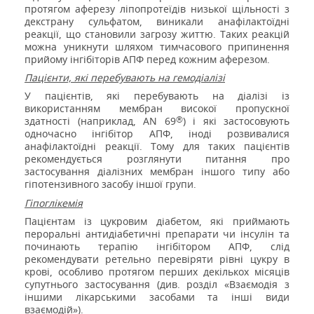
протягом аферезу ліпопротеїдів низької щільності з
декстрану сульфатом, виникали анафілактоїдні
реакції, що становили загрозу життю. Таких реакцій
можна уникнути шляхом тимчасового припинення
прийому інгібіторів АПФ перед кожним аферезом.
Пацієнти, які перебувають на гемодіалізі
У пацієнтів, які перебувають на діалізі із
використанням мембран високої пропускної
®
здатності (наприклад, AN 69
) і які застосовують
одночасно інгібітор АПФ, іноді розвивалися
анафілактоїдні реакції. Тому для таких пацієнтів
рекомендується розглянути питання про
застосування діалізних мембран іншого типу або
гіпотензивного засобу іншої групи.
Гіпоглікемія
Пацієнтам із цукровим діабетом, які приймають
пероральні антидіабетичні препарати чи інсулін та
починають терапію інгібітором АПФ, слід
рекомендувати ретельно перевіряти рівні цукру в
крові, особливо протягом перших декількох місяців
супутнього застосування (див. розділ «Взаємодія з
іншими лікарськими засобами та інші види
взаємодій»).