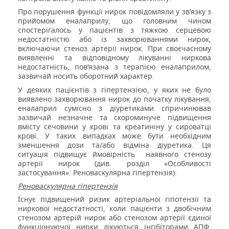
Про порушення функції нирок повідомляли у зв’язку з
прийомом еналаприлу, що головним чином
спостерігалось у пацієнтів з тяжкою серцевою
недостатністю або із захворюваннями нирок,
включаючи стеноз артерії нирок. При своєчасному
виявленні та відповідному лікуванні ниркова
недостатність, пов’язана з терапією еналаприлом,
зазвичай носить оборотний характер.
У деяких пацієнтів з гіпертензією, у яких не було
виявлено захворювання нирок до початку лікування,
еналаприл сумісно з діуретиками спричинював
зазвичай незначне та скороминуче підвищення
вмісту сечовини у крові та креатиніну у сироватці
крові. У таких випадках може бути необхідним
зменшення дози та/або відміна діуретика. Ця
ситуація підвищує ймовірність
наявного стенозу
артерії нирок (див. розділ «Особливості
застосування»: Реноваскулярна гіпертензія).
Реноваскулярна гіпертензія
Існує підвищений ризик артеріальної гіпотензії та
ниркової недостатності, коли пацієнти з двобічним
стенозом артерій нирок або стенозом артерії єдиної
функціонуючої нирки лікуються інгібіторами АПФ.