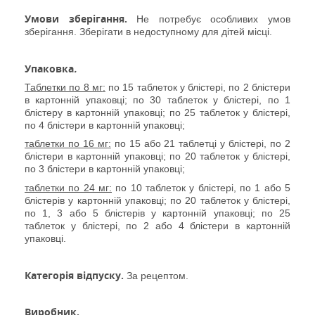
Умови зберігання.
Не потребує особливих умов
зберігання. Зберігати в недоступному для дітей місці
.
Упаковка
.
Таблетки по 8 мг
:
по 15 таблеток у блістері, по 2 блістери
в картонній упаковці; по 30 таблеток у блістері, по 1
блістеру в картонній упаковці; по 25 таблеток у блістері,
по 4 блістери в картонній упаковці
;
таблетки по 16 мг
:
по 15
або 21 таблетці
у блістері, по 2
блістери в картонній упаковці; по 20 таблеток у блістері,
по 3 блістери в картонній упаковці
;
таблетки по 24 мг
:
по 10
таблеток у блістері, по
1 або
5
блістерів
у
картонній упаковці; по 20 таблеток у блістері,
по 1, 3 або 5 блістерів
у
картонній упаковці; по 25
таблеток у блістері, по 2 або 4 блістери в картонній
упаковці.
Категорія відпуску.
За рецептом.
Виробник.