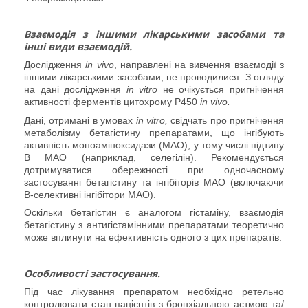
Взаємодія з іншими лікарськими засобами та
інші види взаємодій.
Дослідження
in vivo
, направлені на вивчення взаємодії з
іншими лікарськими засобами, не проводилися. З огляду
на дані дослідження
in vitro
не очікується пригнічення
активності ферментів цитохрому P450
in vivo.
Дані, отримані в умовах
in
vitro
,
свідчать про пригнічення
метаболізму бетагістину препаратами, що інгібують
активність моноаміноксидази (МАО), у тому числі підтипу
В МАО (наприклад, селегілін).
Рекомендується
дотримуватися обережності при одночасному
застосуванні бетагістину та інгібіторів МАО (включаючи
В-селективні інгібітори
МАО).
Оскільки бетагістин є аналогом гістаміну, взаємодія
бетагістину з антигістамінними препаратами теоретично
може вплинути на ефективність одного з цих препаратів.
Особливості застосування.
Під час лікування препаратом необхідно ретельно
контролювати стан пацієнтів з бронхіальною астмою та/