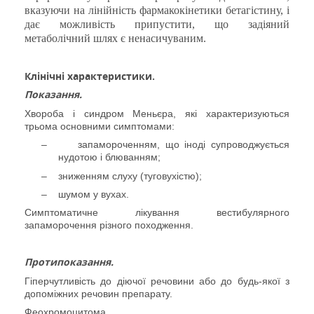
вказуючи на лінійність фармакокінетики бетагістину, і
дає можливість припустити, що задіяний
метаболічний шлях є ненасичуваним.
Клінічні характеристики.
Показання.
Хвороба і синдром
Меньєра, які характеризуються
трьома основними симптомами:
–
запамороченням, що іноді супроводжується
нудотою і блюванням;
–
зниженням слуху (туговухістю);
–
шумом у вухах.
Симптоматичне лікування вестибулярного
запаморочення
різного походження
.
Протипоказання.
Гіперчутливість до
діючої речовини або до будь-якої з
допоміжних речовин
препарату.
Феохромоцитома.