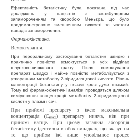
Ефективність бетагістину була показана під час
досліджень у пацієнтів з вестибулярним
запамороченням та хворобою Меньєра, що було
продемонстровано зменшенням тяжкості та частоти
нападів запаморочення.
Фармакокінетика.
Всмоктування.
При пероральному застосуванні бетагістин швидко і
практично повністю всмоктується в усіх відділах
шлунково-кишкового тракту. Після всмоктування
препарат швидко і майже повністю метаболізується з
утворенням метаболіту 2-піридилоцтової кислоти. Рівень
концентрації бетагістину у плазмі крові дуже низький.
Тому всі фармакокінетичні аналізи проводяться шляхом
вимірювання концентрації метаболіту 2-піридилоцтової
кислоти у плазмі і сечі.
При прийомі препарату з їжею максимальна
концентрація (C
) препарату нижча, ніж при
max
прийомі натще. При цьому загальна абсорбція
бетагістину ідентична в обох випадках, що вказує на
те, що прийом їжі лише уповільнює процес