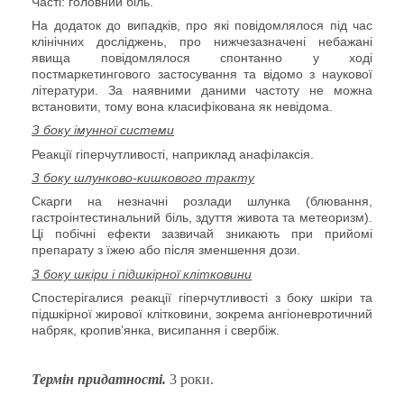
Часті: головний біль.
На додаток до випадків, про які повідомлялося під час
клінічних досліджень, про нижчезазначені небажані
явища повідомлялося спонтанно у ході
постмаркетингового застосування та відомо з наукової
літератури. За наявними даними частоту не
можна
встановити, тому вона класифікована як невідома.
З боку імунної системи
Реакції гіперчутливості, наприклад анафілаксія.
З боку
ш
лунково-кишков
ого тракту
Скарги на незначні розлади шлунка (блювання,
гастроінтестинальний
біль, здуття живота та метеоризм).
Ці побічні ефекти зазвичай зникають при прийомі
препарату
з їжею
або після зменшення дози.
З боку шкіри і підшкірної клітковини
Спостерігалися реакції гіперчутливості з боку шкіри та
підшкірної жирової клітковини, зокрема
ангіоневротичний
набряк
, кропив’янка, висипання і свербіж.
Термін придатності.
3 роки.