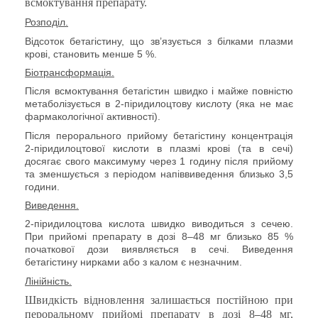
всмоктування препарату.
Розподіл.
Відсоток бетагістину, що зв’язується з білками плазми
крові, становить менше 5 %.
Біотрансформація.
Після всмоктування бетагістин швидко і майже повністю
метаболізується в 2-піридилоцтову кислоту (яка не має
фармакологічної активності).
Після перорального прийому бетагістину концентрація
2-піридилоцтової кислоти в плазмі крові (та в сечі)
досягає свого максимуму через 1 годину після прийому
та зменшується з періодом напіввиведення близько 3,5
години.
Виведення
.
2-піридилоцтова кислота швидко виводиться з сечею.
При прийомі препарату в дозі 8–48 мг близько 85 %
початкової дози виявляється в сечі. Виведення
бетагістину нирками або з калом є незначним.
Лінійність.
Швидкість відновлення залишається постійною при
пероральному прийомі
препарату в дозі 8
48 мг,
–