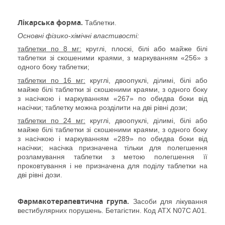
Лікарська форма.
Таблетки.
Основні фізико-хімічні властивості:
таблетки по 8 мг:
круглі, плоскі, білі або майже білі
таблетки зі скошеними краями, з маркуванням «256» з
одного боку таблетки;
таблетки по 16 мг:
круглі, двоопуклі, ділимі, білі або
майже білі таблетки зі скошеними краями, з одного боку
з насічкою і маркуванням «267» по обидва боки від
насічки; таблетку можна розділити на дві рівні дози;
таблетки по 24 мг:
круглі, двоопуклі, ділимі, білі або
майже білі таблетки зі скошеними краями, з одного боку
з насічкою і маркуванням «289» по обидва боки від
насічки; насічка призначена тільки для полегшення
розламування таблетки з метою полегшення її
проковтування і не призначена для поділу таблетки на
дві рівні дози.
Фармакотерапевтична група.
Засоби для лікування
вестибулярних порушень. Бетагістин. Код АТ
X
N07C A01.