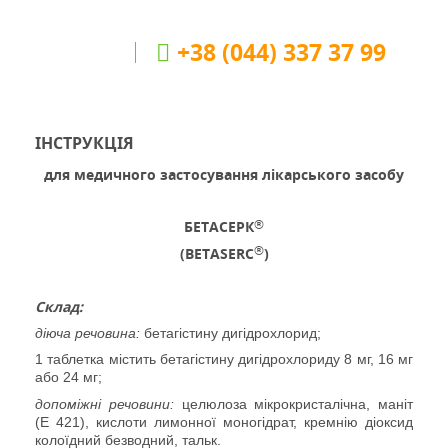
+38 (044) 337 37 99
ІНСТРУКЦІЯ
для медичного застосування лікарського засобу
®
БЕТАСЕРК
®
(BETASERC
)
Склад:
діюча речовина:
бетагістину дигідрохлорид;
1 таблетка містить бетагістину дигідрохлориду 8 мг, 16 мг
або 24 мг;
допоміжні речовини:
целюлоза мікрокристалічна, маніт
(Е 421), кислоти лимонної моногідрат, кремнію діоксид
колоїдний безводний, тальк.