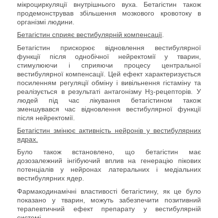
мікроциркуляції внутрішнього вуха. Бетагістин також
продемонстрував збільшення мозкового кровотоку в
організмі людини.
Бетагістин сприяє вестибулярній компенсації
.
Бетагістин прискорює відновлення вестибулярної
функції після однобічної нейректомії у тварин,
стимулюючи і сприяючи процесу центральної
вестибулярної компенсації. Цей ефект характеризується
посиленням регуляції обміну і вивільнення гістаміну та
реалізується в результаті антагонізму
H
-рецепторів. У
3
людей під час лікування бетагістином також
зменшувався час відновлення вестибулярної функції
після нейректомії.
Бетагістин змінює активність нейронів у вестибулярних
ядрах.
Було також встановлено, що бетагістин має
дозозалежний інгібуючий вплив на генерацію пікових
потенціалів у нейронах латеральних і медіальних
вестибулярних ядер.
Фармакодинамічні властивості бетагістину, як це було
показано у тварин, можуть забезпечити позитивний
терапевтичний ефект препарату у вестибулярній
системі.