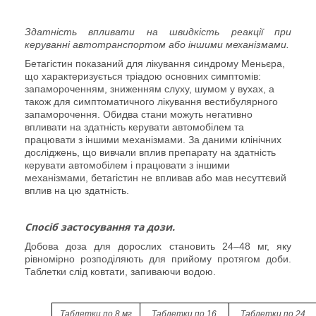
Здатність впливати на швидкість реакції при
керуванні автотранспортом або іншими механізмами.
Бетагістин показаний для лікування
синдрому Меньєра,
що характеризується тріадою основних симптомів:
запамороченням, зниженням слуху, шумом у вухах, а
також для симптоматичного лікування вестибулярного
запаморочення. Обидва
стани
можуть негативно
впливати на здатність керувати автомобілем та
працювати з іншими механізмами. За даними клінічних
досліджень, що вивчали вплив препарату на здатність
керувати автомобілем і працювати з іншими
механізмами, бетагістин не впливав або мав несуттєвий
вплив на цю здатність.
Спосіб застосування та дози.
Добова доза для дорослих становить 24–48 мг, яку
рівномірно розподіляють для прийому протягом доби.
Таблетки слід ковтати, запиваючи водою.
Таблетки по 8 мг
Таблетки по 16
Таблетки по 24