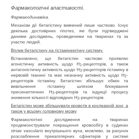
Фармакологічні властивості.
Фармакодинаміка.
Механізм дії бетагістину вивчений лише частково. Існує
декілька достовірних гіпотез, які були підтверджені
даними досліджень, проведеними на тваринах та за
участю людей.
Вплив бетагістину на гістамінергічну систему.
Встановлено, що бетагістин частково проявляє
агоністичну активність щодо Н
-рецепторів, а також
1
антагоністичну активність щодо Н
-рецепторів гістаміну в
3
нервовій тканині та має незначну активність щодо Н
-
2
рецепторів гістаміну. Бетагістин збільшує обмін та
вивільнення гістаміну шляхом блокування
пресинаптичних Н
-рецепторів та індукції процесу
3
зниження кількості відповідних Н
-рецепторів.
3
Бетагістин може збільшувати кровотік в кохлеарній зоні, а
також у всьому головному мозку
.
Фармакологічні дослідження на тваринах
продемонстрували покращення кровообігу в судинах
stria
e
vascularis
внутрішнього вуха, можливо, за рахунок
розслаблення прекапілярних сфінктерів у системі