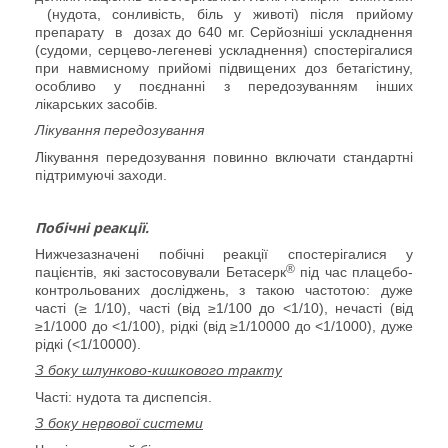
(нудота, сонливість, біль у животі) після прийому
препарату
в
дозах до 640 мг. Серйозніші ускладнення
(судоми, серцево-легеневі ускладнення) спостерігалися
при навмисному прийомі підвищених доз бетагістину,
особливо у поєднанні з передозуванням інших
лікарських засобів.
Лікування передозування
Лікування передозування повинно включати стандартні
підтримуючі заходи.
Побічні реакції.
Нижчезазначені побічні реакції спостерігалися у
®
пацієнтів, які застосовували Бетасерк
під час плацебо-
контрольованих досліджень, з такою частотою: дуже
часті (≥ 1/10), часті (від ≥1/100 до <1/10), нечасті (від
≥1/1000 до <1/100), рідкі (від ≥1/10000 до <1/1000), дуже
рідкі (<1/10000).
З боку
ш
лунково-кишков
ого тракту
Часті: нудота та диспепсія.
З боку нервової системи