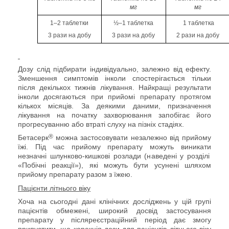
мг
мг
1–2 таблетки
½–1 таблетка
1 таблетка
3 рази на добу
3 рази на добу
2 рази на добу
Дозу слід підбирати індивідуально
,
залежно від ефекту.
Зменшення симптомів інколи спостерігається тільки
після декількох тижнів лікування. Найкращі результати
інколи досягаються при прийомі препарату протягом
кількох місяців. За деякими даними, призначення
лікування на початку захворювання запобігає його
прогресуванню або втраті слуху на пізніх стадіях.
®
Бетасерк
можна застосовувати незалежно від прийому
їжі. Під час прийому препарату можуть виникати
незначні шлунково-кишкові розлади (наведені у розділі
«Побічні реакції»), які можуть бути усунені шляхом
прийому
препарату
разом з їжею.
Пацієнти літнього віку
Хоча на сьогодні дані клінічних досліджень у цій групі
пацієнтів обмежені, широкий досвід застосування
препарату у післяреєстраційний період дає змогу