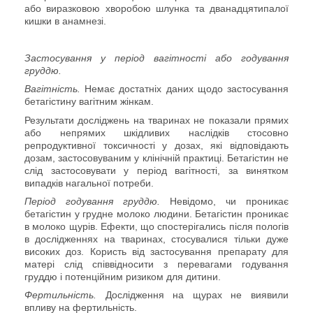
або виразковою хворобою шлунка та дванадцятипалої
кишки в анамнезі.
Застосування у період вагітності або годування
груддю.
Вагітність.
Немає достатніх даних щодо застосування
бетагістину вагітним жінкам.
Результати досліджень на тваринах
не показали прямих
або непрямих шкідливих наслідків стосовно
репродуктивної токсичності у дозах, які відповідають
дозам, застосовуваним у клінічній практиці.
Бетагістин не
слід застосовувати у період вагітності, за винятком
випадків нагальної потреби.
Період годування груддю.
Невідомо, чи проникає
бетагістин у грудне молоко людини
.
Бетагістин проникає
в молоко щурів.
E
фекти
, що спостерігались після пологів
в дослідженнях на тваринах, стосувалися тільки дуже
високих доз. Користь від застосування препарату для
матері слід співвідносити з перевагами годування
груддю і потенційним ризиком для дитини.
Фертильність.
Дослідження на щурах не виявили
впливу на фертильність.