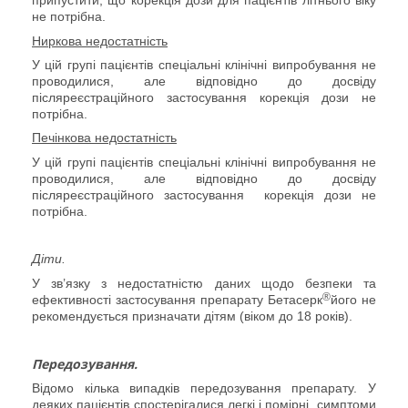
припустити, що корекція дози для пацієнтів літнього віку
не потрібна.
Ниркова недостатність
У цій групі пацієнтів спеціальні клінічні випробування не
проводилися, але відповідно до досвіду
післяреєстраційного застосування корекція дози не
потрібна.
Печінкова недостатність
У цій групі пацієнтів спеціальні клінічні випробування не
проводилися, але відповідно до досвіду
післяреєстраційного застосування
корекція дози не
потрібна.
Діти.
У зв’язку з недостатністю даних щодо безпеки та
®
ефективності застосування препарату Бетасерк
його
не
рекомендується призначати дітям
(
віком до 18 років).
Передозування.
Відомо кілька випадків передозування препарату. У
деяких пацієнтів спостерігалися легкі і помірні
симптоми