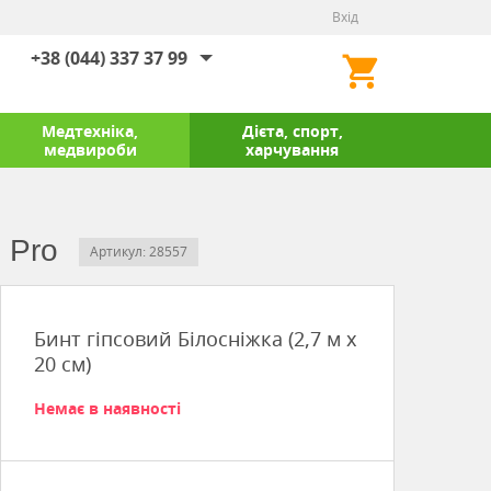
Вхід
+38 (044) 337 37 99
Медтехніка,
Дієта, спорт,
медвироби
харчування
l Pro
Артикул: 28557
Бинт гіпсовий Білосніжка (2,7 м x
20 см)
Немає в наявності