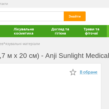
такти
Знайти
Лікувальна
Догляд та
Трави та
косметика
гігієна
фіточаї
ев*язувальні матеріали
7 м x 20 см) - Anji Sunlight Medica
В обране