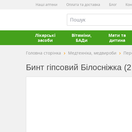
Наші аптеки
Оплата та доставка
Блог
Кон
Лікарські
Вітаміни,
Мати та
засоби
БАДи
дитина
Головна сторінка
Медтехніка, медвироби
Пер
Бинт гіпсовий Білосніжка (2,