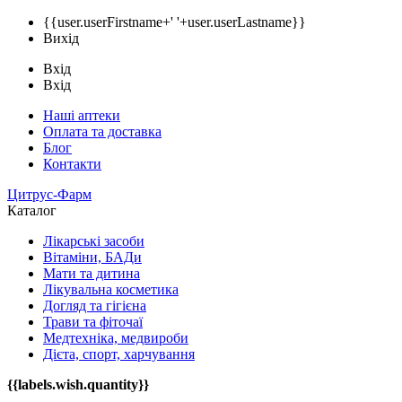
{{user.userFirstname+' '+user.userLastname}}
Вихід
Вхід
Вхід
Наші аптеки
Оплата та доставка
Блог
Контакти
Цитрус-Фарм
Каталог
Лікарські засоби
Вітаміни, БАДи
Мати та дитина
Лікувальна косметика
Догляд та гігієна
Трави та фіточаї
Медтехніка, медвироби
Дієта, спорт, харчування
{{labels.wish.quantity}}