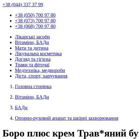
+38 (044) 337 37 99
+38 (050) 700 97 80
+38 (073) 700 97 80
+38 (068) 700 97 80
Лікарські засоби
Вітаміни, БАДи
Мати та дитина
Лікувальна косметика
Догляд та гігієна
Трави та фіточаї
Медтехніка, медвироби
Дієта, спорт, харчування
Головна сторінка
Вітаміни, БАДи
БАДи
Опорно-руховий апарат та шкірні захворювання
Боро плюс крем Трав*яний бук