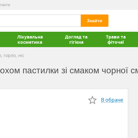
такти
Знайти
Лікувальна
Догляд та
Трави та
косметика
гігієна
фіточаї
, горло, ніс
охом пастилки зі смаком чорної 
В обране