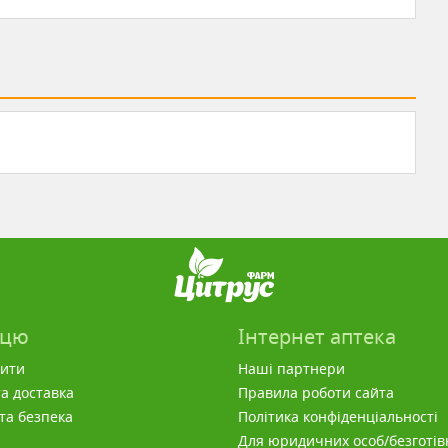
пцю
Інтернет аптека
вити
Наші партнери
а доставка
Правила роботи сайта
 та безпека
Політика конфіденціальності
Для юридичних особ/безготів