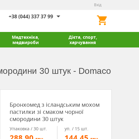
Вхід
+38 (044) 337 37 99
Медтехніка,
Дієта, спорт,
медвироби
харчування
смородини 30 штук - Domaco
Бронхомед з ісландським мохом
пастилки зі смаком чорної
смородини 30 штук
Упаковка / 30 шт.
уп. / 15 шт.
288.90
144.45
грн.
грн.