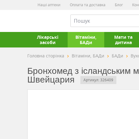
Наші аптеки
Оплата та доставка
Блог
Кон
Лікарські
Вітаміни,
Мати та
засоби
БАДи
дитина
Головна сторінка
Вітаміни, БАДи
БАДи
Вухо
Бронхомед з ісландським м
Швейцария
Артикул: 326409