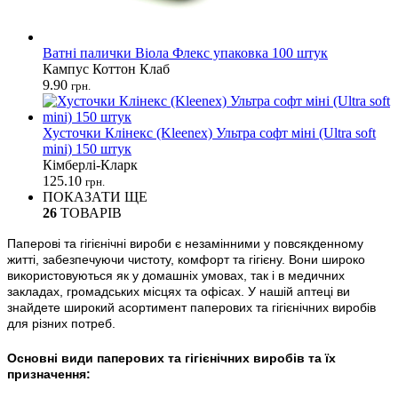
Ватні палички Віола Флекс упаковка 100 штук
Кампус Коттон Клаб
9.90
грн.
Хусточки Клінекс (Kleenex) Ультра софт міні (Ultra soft
mini) 150 штук
Кімберлі-Кларк
125.10
грн.
ПОКАЗАТИ ЩЕ
26
ТОВАРІВ
Паперові та гігієнічні вироби є незамінними у повсякденному
житті, забезпечуючи чистоту, комфорт та гігієну. Вони широко
використовуються як у домашніх умовах, так і в медичних
закладах, громадських місцях та офісах. У нашій аптеці ви
знайдете широкий асортимент паперових та гігієнічних виробів
для різних потреб.
Основні види паперових та гігієнічних виробів та їх
призначення: