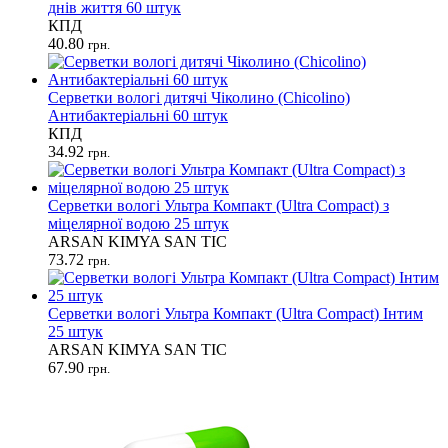
днів життя 60 штук
КПД
40.80
грн.
Серветки вологі дитячі Чіколино (Chicolino)
Антибактеріальні 60 штук
КПД
34.92
грн.
Серветки вологі Ультра Компакт (Ultra Compact) з
міцелярної водою 25 штук
ARSAN KIMYA SAN TIC
73.72
грн.
Серветки вологі Ультра Компакт (Ultra Compact) Інтим
25 штук
ARSAN KIMYA SAN TIC
67.90
грн.