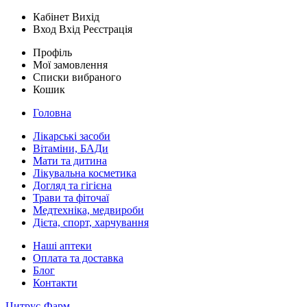
Кабінет
Вихід
Вход
Вхід
Реєстрація
Профіль
Мої замовлення
Списки вибраного
Кошик
Головна
Лікарські засоби
Вітаміни, БАДи
Мати та дитина
Лікувальна косметика
Догляд та гігієна
Трави та фіточаї
Медтехніка, медвироби
Дієта, спорт, харчування
Наші аптеки
Оплата та доставка
Блог
Контакти
Цитрус-Фарм