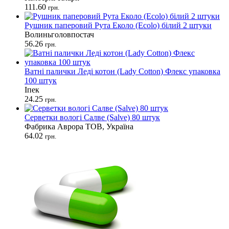
111.60
грн.
Рушник паперовий Рута Еколо (Ecolo) білий 2 штуки
Волиньголовпостач
56.26
грн.
Ватні палички Леді котон (Lady Cotton) Флекс упаковка
100 штук
Іпек
24.25
грн.
Серветки вологі Салве (Salve) 80 штук
Фабрика Аврора ТОВ, Україна
64.02
грн.