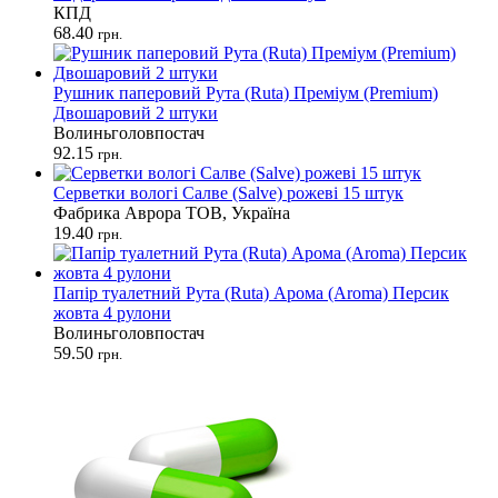
КПД
68.40
грн.
Рушник паперовий Рута (Ruta) Преміум (Premium)
Двошаровий 2 штуки
Волиньголовпостач
92.15
грн.
Серветки вологі Салве (Salve) рожеві 15 штук
Фабрика Аврора ТОВ, Україна
19.40
грн.
Папір туалетний Рута (Ruta) Арома (Aroma) Персик
жовта 4 рулони
Волиньголовпостач
59.50
грн.