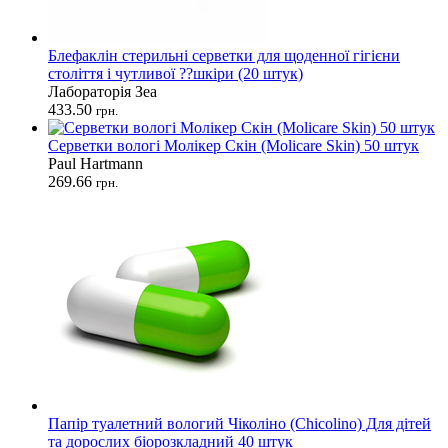
Блефаклін стерильні серветки для щоденної гігієни
століття і чутливої ??шкіри (20 штук)
Лабораторія Зеа
433.50
грн.
Серветки вологі Молікер Скін (Molicare Skin) 50 штук
Paul Hartmann
269.66
грн.
Папір туалетний вологий Чіколіно (Chicolino) Для дітей
та дорослих біорозкладний 40 штук