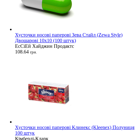
Хусточки носові паперові Зева Стайл (Zewa Style)
Двошарові 10х10 (100 штук)
ЕсСіЕй Хайджин Продактс
108.64
грн.
Хусточки носові паперові Клинекс (Kleenex) Полуниця
100 штук
Кімберлі-Кларк