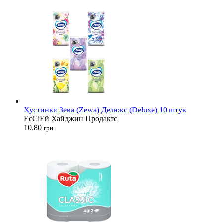
Хустинки Зева (Zewa) Делюкс (Deluxe) 10 штук
ЕсСіЕй Хайджин Продактс
10.80
грн.