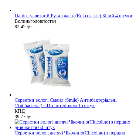
Папір туалетний Рута класік (Ruta classic) Білий 4 штуки
Волиньголовпостач
82.45
грн.
Серветки вологі Смайл (Smile) Антибактеріальні
(Antibacterial) c D-пантенолом 15 штук
КПД
39.77
грн.
Серветки вологі дитячі Чіколино(Chicolino) з перших