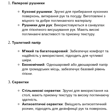
Паперові рушники
Кухонні рушники
: Зручні для прибирання кухонних
поверхонь, витирання рук та посуду. Виготовлені з
міцного та добре поглинаючого матеріалу.
Рушники для рук
: Використовуються в санвузлах
для гігієнічного висушування рук. Мають високі
поглинаючі властивості та приємну текстуру.
Туалетний папір
М'який та багатошаровий
: Забезпечує комфорт та
надійність у використанні, підходить для чутливої
шкіри.
Економічний
: Одношаровий або двошаровий папір
для громадських місць, забезпечує базовий рівень
гігієни.
Серветки
Стільникові серветки
: Зручні для використання на
столі, мають приємну текстуру та високу поглинаючу
здатність.
Антисептичні серветки
: Вміщують антисептичний
розчин, підходять для дезінфекції рук та поверхонь.