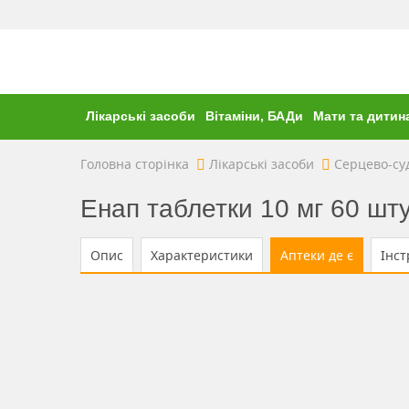
Лікарські засоби
Вітаміни, БАДи
Мати та дитин
Головна сторінка
Лікарські засоби
Серцево-су
Енап таблетки 10 мг 60 шту
Опис
Характеристики
Аптеки де є
Інст