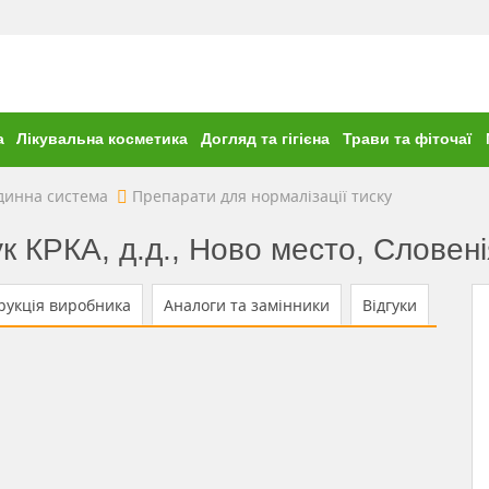
а
Лікувальна косметика
Догляд та гігієна
Трави та фіточаї
динна система
Препарати для нормалізації тиску
к КРКА, д.д., Ново место, Словені
рукція виробника
Аналоги та замінники
Відгуки