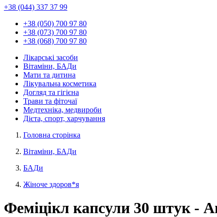
+38 (044) 337 37 99
+38 (050) 700 97 80
+38 (073) 700 97 80
+38 (068) 700 97 80
Лікарські засоби
Вітаміни, БАДи
Мати та дитина
Лікувальна косметика
Догляд та гігієна
Трави та фіточаї
Медтехніка, медвироби
Дієта, спорт, харчування
Головна сторінка
Вітаміни, БАДи
БАДи
Жіноче здоров*я
Феміцікл капсули 30 штук - 