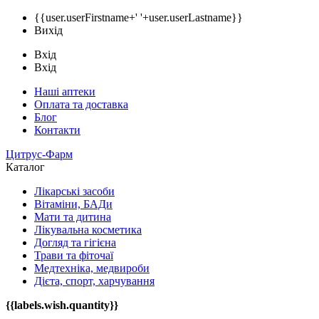
{{user.userFirstname+' '+user.userLastname}}
Вихід
Вхід
Вхід
Наші аптеки
Оплата та доставка
Блог
Контакти
Цитрус-Фарм
Каталог
Лікарські засоби
Вітаміни, БАДи
Мати та дитина
Лікувальна косметика
Догляд та гігієна
Трави та фіточаї
Медтехніка, медвироби
Дієта, спорт, харчування
{{labels.wish.quantity}}