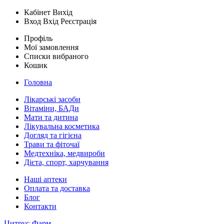
Кабінет
Вихід
Вход
Вхід
Реєстрація
Профіль
Мої замовлення
Списки вибраного
Кошик
Головна
Лікарські засоби
Вітаміни, БАДи
Мати та дитина
Лікувальна косметика
Догляд та гігієна
Трави та фіточаї
Медтехніка, медвироби
Дієта, спорт, харчування
Наші аптеки
Оплата та доставка
Блог
Контакти
Цитрус-Фарм