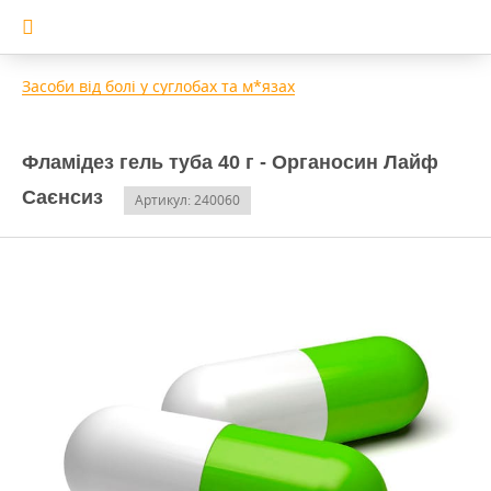
Засоби від болі у суглобах та м*язах
Фламідез гель туба 40 г - Органосин Лайф
Саєнсиз
Артикул: 240060