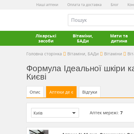
Наші аптеки
Оплата та доставка
Блог
Кон
Лікарські
Вітаміни,
Мати та
засоби
БАДи
дитина
Головна сторінка
Вітаміни, БАДи
Вітаміни
Віт
Формула Ідеальної шкіри ка
Києві
Опис
Аптеки де є
Відгуки
Аптек мережі:
7
Київ