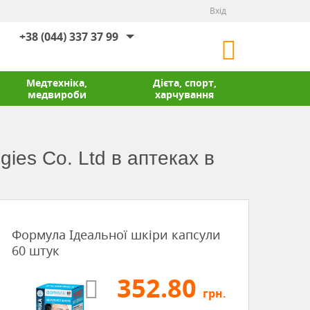
Вхід
+38 (044) 337 37 99
Медтехніка,
Дієта, спорт,
медвироби
харчування
ies Cо. Ltd в аптеках в
Формула Ідеальної шкіри капсули
60 штук
352.80
грн.