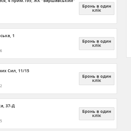
еся, 4 прим.195; ЖК "Варшавський"
Бронь в один
клік
ська, 1
Бронь в один
клік
46
них Сил, 11/15
Бронь в один
клік
52
а, 37-Д
Бронь в один
клік
45