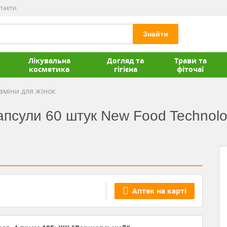
такти
Знайти
Лікувальна
Догляд та
Трави та
косметика
гігієна
фіточаї
аміни для жінок
псули 60 штук New Food Technolog
Аптек на карті