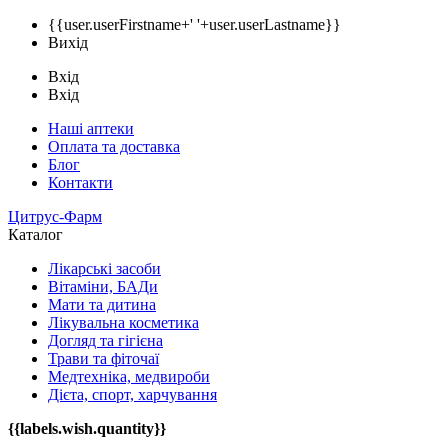
{{user.userFirstname+' '+user.userLastname}}
Вихід
Вхід
Вхід
Наші аптеки
Оплата та доставка
Блог
Контакти
Цитрус-Фарм
Каталог
Лікарські засоби
Вітаміни, БАДи
Мати та дитина
Лікувальна косметика
Догляд та гігієна
Трави та фіточаї
Медтехніка, медвироби
Дієта, спорт, харчування
{{labels.wish.quantity}}