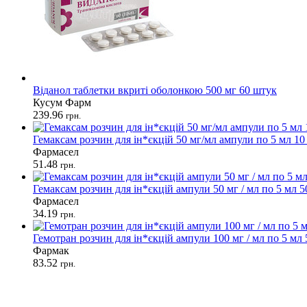
Віданол таблетки вкриті оболонкою 500 мг 60 штук
Кусум Фарм
239.96
грн.
Гемаксам розчин для ін*єкцій 50 мг/мл ампули по 5 мл 10
Фармасел
51.48
грн.
Гемаксам розчин для ін*єкцій ампули 50 мг / мл по 5 мл 
Фармасел
34.19
грн.
Гемотран розчин для ін*єкцій ампули 100 мг / мл по 5 мл
Фармак
83.52
грн.