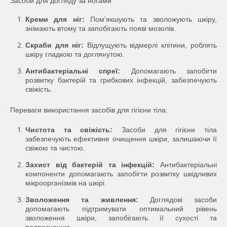
Засоби для догляду за ногами
Креми для ніг:
Пом'якшують та зволожують шкіру,
знімають втому та запобігають появі мозолів.
Скраби для ніг:
Відлущують відмерлі клітини, роблять
шкіру гладкою та доглянутою.
Антибактеріальні спреї:
Допомагають запобігти
розвитку бактерій та грибкових інфекцій, забезпечують
свіжість.
Переваги використання засобів для гігієни тіла:
Чистота та свіжість:
Засоби для гігієни тіла
забезпечують ефективне очищення шкіри, залишаючи її
свіжою та чистою.
Захист від бактерій та інфекцій:
Антибактеріальні
компоненти допомагають запобігти розвитку шкідливих
мікроорганізмів на шкірі.
Зволоження та живлення:
Доглядові засоби
допомагають підтримувати оптимальний рівень
зволоження шкіри, запобігають її сухості та