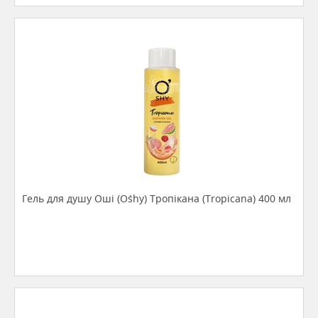
Гель для душу Оші (O`shy) Тропікана (Tropicana) 400 мл