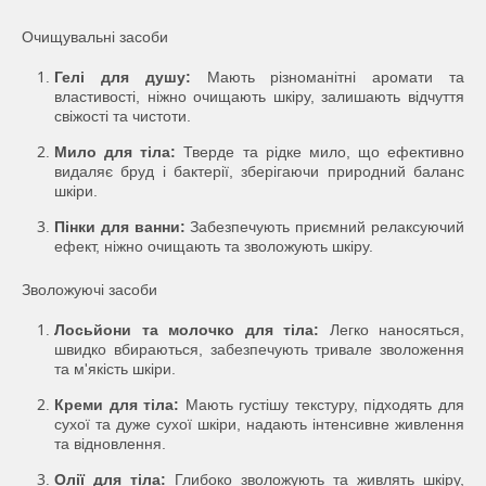
Очищувальні засоби
Гелі для душу:
Мають різноманітні аромати та
властивості, ніжно очищають шкіру, залишають відчуття
свіжості та чистоти.
Мило для тіла:
Тверде та рідке мило, що ефективно
видаляє бруд і бактерії, зберігаючи природний баланс
шкіри.
Пінки для ванни:
Забезпечують приємний релаксуючий
ефект, ніжно очищають та зволожують шкіру.
Зволожуючі засоби
Лосьйони та молочко для тіла:
Легко наносяться,
швидко вбираються, забезпечують тривале зволоження
та м'якість шкіри.
Креми для тіла:
Мають густішу текстуру, підходять для
сухої та дуже сухої шкіри, надають інтенсивне живлення
та відновлення.
Олії для тіла:
Глибоко зволожують та живлять шкіру,