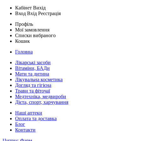
Кабінет
Вихід
Вход
Вхід
Реєстрація
Профіль
Мої замовлення
Списки вибраного
Кошик
Головна
Лікарські засоби
Вітаміни, БАДи
Мати та дитина
Лікувальна косметика
Догляд та гігієна
Трави та фіточаї
Медтехніка, медвироби
Дієта, спорт, харчування
Наші аптеки
Оплата та доставка
Блог
Контакти
Цитрус-Фарм