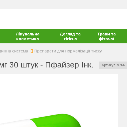
Лікувальна
Догляд та
Трави та
косметика
гігієна
фіточаї
динна система
Препарати для нормалізації тиску
мг 30 штук - Пфайзер Інк.
Артикул: 9766