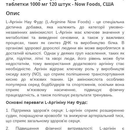
таблетки 1000 мг 120 штук - Now Foods, США
Опис
L-Аргінін Нау Фудс (L-Arginine Now Foods) - це спеціальна
дієтична добавка, яка належить до категорії умовно-
незамінних амінокислот. L-Аргінін має ключове значення у
метаболізмі та виведенні сечовини, а також у важливих
процесах, таких як синтез ДНК та виробництво білка. В
організмі здорової дорослої людини він може вироблятися в
достатній кількості. Однак у деяких груп населення, таких як
діти, підлітки, літні та хворі люди, його рівень може бути
недостатнім, тому використання додаткового аргініну стає
необхідністю. Аргінін відіграє ключову роль у виробництві
оксиду азоту (NO), що сприяє поліпшенню транспортування
кисню до м'язових тканин. Ця амінокислота особливо
популярна серед бодібілдерів та спортсменів, оскільки вона
сприяє м'язовому насиченню, підвищує фізичну
працездатність, а також поліпшує результати тренувань.
Основні переваги L-Аргініну Нау Фудс:
1. Підтримка здоров'я серця: L-аргінін сприяє розширенню
судин, покращуючи кровообіг та знижуючи артеріальний тиск,
що сприяє загальному здоров'ю серця.
2. Підвищення фізичної витривалості: L-аргінін є