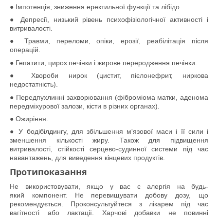
● Імпотенція, зниження еректильної функції та лібідо.
● Депресії, низький рівень психофізіологічної активності і
витривалості.
● Травми, переломи, опіки, ерозії, реабілітація після
операцій.
● Гепатити, цироз печінки і жирове переродження печінки.
● Хвороби нирок (цистит, пієлонефрит, ниркова
недостатність).
● Передпухлинні захворювання (фіброміома матки, аденома
передміхурової залози, кісти в різних органах).
● Ожиріння.
● У бодібілдингу, для збільшення м'язової маси і її сили і
зменшення кількості жиру. Також для підвищення
витривалості, стійкості серцево-судинної системи під час
навантажень, для виведення кінцевих продуктів.
Протипоказання
Не використовувати, якщо у вас є алергія на будь-
який компонент. Не перевищувати добову дозу, що
рекомендується. Проконсультуйтеся з лікарем під час
вагітності або лактації. Харчові добавки не повинні