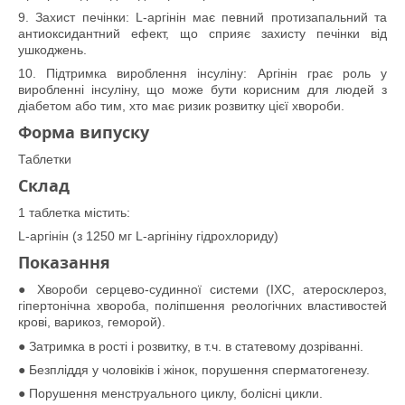
9. Захист печінки: L-аргінін має певний протизапальний та
антиоксидантний ефект, що сприяє захисту печінки від
ушкоджень.
10. Підтримка вироблення інсуліну: Аргінін грає роль у
виробленні інсуліну, що може бути корисним для людей з
діабетом або тим, хто має ризик розвитку цієї хвороби.
Форма випуску
Таблетки
Склад
1 таблетка містить:
L-аргінін (з 1250 мг L-аргініну гідрохлориду)
Показання
● Хвороби серцево-судинної системи (ІХС, атеросклероз,
гіпертонічна хвороба, поліпшення реологічних властивостей
крові, варикоз, геморой).
● Затримка в рості і розвитку, в т.ч. в статевому дозріванні.
● Безпліддя у чоловіків і жінок, порушення сперматогенезу.
● Порушення менструального циклу, болісні цикли.