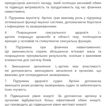
прекурсором азотного оксиду, який поліпшує кисневий обмін
та підвищує витривалість та продуктивність під час фізичних
навантажень.
3. Підтримка імунітету: Аргінін грає важливу роль у підтримці
оптимальної функції імунної системи, допомагаючи боротися
з інфекціями та захворюваннями.
4. Покращення сексуального здоров'я: L-
аргінін покращує кровообіг в області тазу, поліпшуючи
ерекцію у чоловіків та стимулюючи сексуальну функцію.
5. Підтримка при фізичних навантаженнях:
Ця амінокислота сприяє збільшенню м'язової маси та
покращенню тренувальних результатів, оскільки є важливим
елементом для синтезу білків.
6. Зменшення запалення: L-аргінін має властивості,
які допомагають зменшувати запалення в організмі, що
важливо для попередження захворювань.
7. Підтримка здоров'я судин: Аргінін допомагає
зменшити ризик розвитку захворювань судин та забезпечують
їхню гнучкість.
8. Підвищення рівня енергії: За допомогою аргініну в
організмі відбувається більш ефективний обмін енергії,
що призводить до підвищення рівня життєвої енергії.