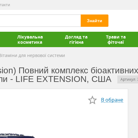
такти
Знайти
Лікувальна
Догляд та
Трави та
косметика
гігієна
фіточаї
Вітаміни для нервової системи
ion) Повний комплекс біоактивних 
сули - LIFE EXTENSION, США
Артикул:
В обране