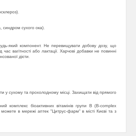
склероз).
, синдром сухого ока).
будь-який компонент. Не перевищувати добову дозу, що
 час вагітності або лактації. Харчові добавки не повинні
нсованої дієти.
гати у сухому та прохолодному місці. Захищати від прямого
ий комплекс біоактивних вітамінів групи В (B-complex
и можете в мережі аптек "Цитрус-фарм" в місті Києві та з