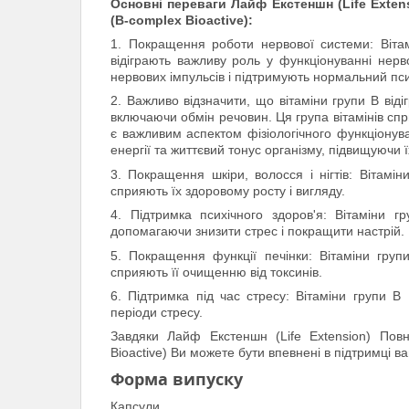
Основні переваги Лайф Екстеншн (Life Exten
(B-complex Bioactive):
1. Покращення роботи нервової системи: Вітамі
відіграють важливу роль у функціонуванні не
нервових імпульсів і підтримують нормальний пси
2. Важливо відзначити, що вітаміни групи В від
включаючи обмін речовин. Ця група вітамінів сп
є важливим аспектом фізіологічного функціонува
енергії та життєвий тонус організму, підвищуючи ї
3. Покращення шкіри, волосся і нігтів: Вітамін
сприяють їх здоровому росту і вигляду.
4. Підтримка психічного здоров'я: Вітаміни 
допомагаючи знизити стрес і покращити настрій.
5. Покращення функції печінки: Вітаміни гру
сприяють її очищенню від токсинів.
6. Підтримка під час стресу: Вітаміни групи В
періоди стресу.
Завдяки Лайф Екстеншн (Life Extension) Повн
Bioactive) Ви можете бути впевнені в підтримці в
Форма випуску
Капсули