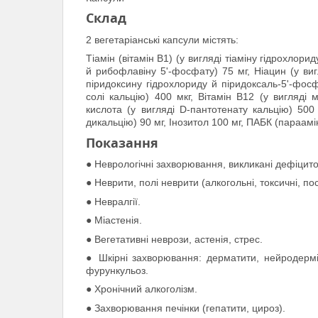
Склад
2 вегетаріанські капсули містять:
Тіамін (вітамін B1) (у вигляді тіаміну гідрохлори
й рибофлавіну 5'-фосфату) 75 мг, Ніацин (у вигл
піридоксину гідрохлориду й піридоксаль-5'-фосф
солі кальцію) 400 мкг, Вітамін B12 (у вигляді 
кислота (у вигляді D-пантотенату кальцію) 500
дикальцію) 90 мг, Інозитол 100 мг, ПАБК (параамі
Показання
● Неврологічні захворювання, викликані дефіцитом
● Неврити, полі неврити (алкогольні, токсичні, пос
● Невралгії.
● Міастенія.
● Вегетативні неврози, астенія, стрес.
● Шкірні захворювання: дерматити, нейродерміт
фурункульоз.
● Хронічний алкоголізм.
● Захворювання печінки (гепатити, цироз).