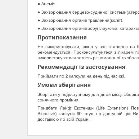
● Анемія.
● Захворювання серцево-судинної системи(атеро
● Захворювання органів травлення(коліт).
● Захворювання органів зору(глаукома, катаракта
Протипоказання
Не використовувати, якщо у вас є алергія на 
рекомендується. Проконсультуйтеся з лікарем під
використовуватися замість різноманітної та збала
Рекомендації із застосування
Приймати по 2 капсули на день під час їжі.
Умови зберігання
Зберігати у недоступному для дітей місці. Збері
сонячного проміння.
Придбати Лайф Екстеншн (Life Extension) Повн
Bioactive) капсули 60 штук по доступній ціні В
доставкою по всій Україні.