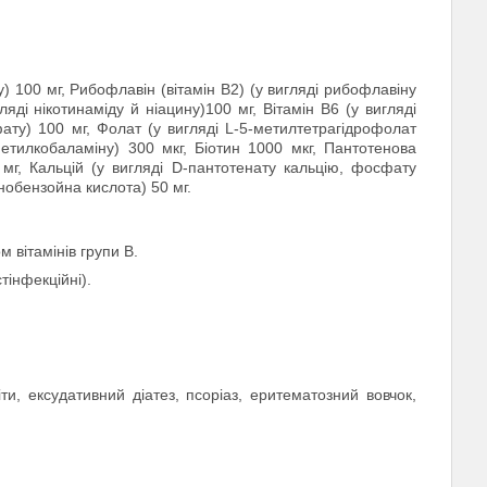
ду) 100 мг, Рибофлавін (вітамін B2) (у вигляді рибофлавіну
яді нікотинаміду й ніацину)100 мг, Вітамін B6 (у вигляді
ату) 100 мг, Фолат (у вигляді L-5-метилтетрагідрофолат
метилкобаламіну) 300 мкг, Біотин 1000 мкг, Пантотенова
 мг, Кальцій (у вигляді D-пантотенату кальцію, фосфату
нобензойна кислота) 50 мг.
 вітамінів групи B.
тінфекційні).
и, ексудативний діатез, псоріаз, еритематозний вовчок,