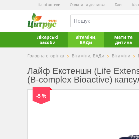
Наші аптеки
Оплата та доставка
Блог
Кон
Лікарські
Вітаміни,
Мати та
засоби
БАДи
дитина
Головна сторінка
Вітаміни, БАДи
Вітаміни
Лайф Екстеншн (Life Extens
(B-complex Bioactive) кап
-5 %