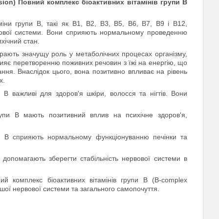
sion) Повний комплекс біоактивних вітамінів групи В
ни групи В, такі як B1, B2, B3, B5, B6, B7, B9 і B12,
рвової системи. Вони сприяють нормальному проведенню
хічний стан.
іграють значущу роль у метаболічних процесах організму,
рияє перетворенню поживних речовин з їжі на енергію, що
ння. Внаслідок цього, вона позитивно впливає на рівень
х.
и B важливі для здоров'я шкіри, волосся та нігтів. Вони
групи В мають позитивний вплив на психічне здоров'я,
пи В сприяють нормальному функціонуванню печінки та
 допомагають зберегти стабільність нервової системи в
ий комплекс біоактивних вітамінів групи В (B-complex
ашої нервової системи та загального самопочуття.