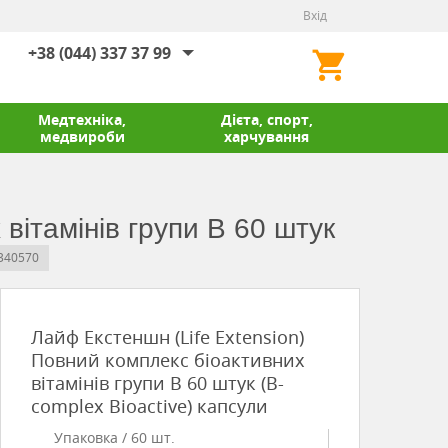
Вхід
+38 (044) 337 37 99
Медтехніка,
Дієта, спорт,
медвироби
харчування
вітамінів групи В 60 штук
 340570
Лайф Екстеншн (Life Extension)
Повний комплекс біоактивних
вітамінів групи В 60 штук (B-
complex Bioactive) капсули
Упаковка / 60 шт.