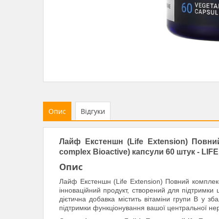
Опис
Відгуки
Лайф Екстеншн (Life Extension) Повни
complex Bioactive) капсули 60 штук - L
Опис
Лайф Екстеншн (Life Extension) Повний комплекс 
інноваційний продукт, створений для підтримки 
дієтична добавка містить вітаміни групи В у з
підтримки функціонування вашої центральної нер