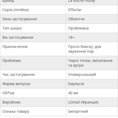
Бренд:
La Roche Posay
Серія (лінійка):
Effaclar
Зона застосування:
Обличчя
Тип шкіри:
Проблемна
Вік застосування:
18+
Призначення:
Проти блиску, для
звуження пор
Проблема:
Чорні точки, висипання
та вугри
Час застосування:
Універсальний
Форма випуска:
Емульсія
Об*єм:
40 мл
Виробник:
LOreal (Франція)
Ознака товару:
Імпортний