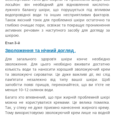
лосьйон: він необхідний для відновлення кислотно-
лужного балансу шкіри, що порушується під впливом
водопровідної води та інших несприятливих факторів.
Також якісний тонік для проблемної шкіри остаточно та
глибоко очищає пори, освіжає та покращує проникнення
активних речовин з наступного засобу для догляду за
шкірою.
Етап 3-й
Зволоження та нічний догляд
.
Для загального здоров'я шкіри конче необхідно
зволоження.
Для цього необхідно вживати достатню
кількість води та наносити хороший зволожуючий крем
та зволожуючі сироватки.
Це дуже важливі дії, які слід
пам'ятати незалежно від типу вашої шкіри.
Щоб
запобігти появі прищів, переконайтеся, що ви п'єте не
менше 10–12 склянок води.
Багато хто впевнений, що при жирній проблемній шкірі
можна не користуватися кремами.
Це велика помилка.
Так, у спеку не дуже приємно нанесення жирного крему.
Тому використовуємо зволожуючий крем лише на водній