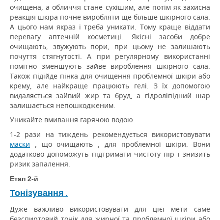
очищена, а обличчя стане сухішим, але потім як захисна
реакція шкіра почне виробляти ще більше шкірного сала.
А цього нам якраз і треба уникати.
Тому краще віддати
перевагу аптечній косметиці.
Якісні засоби добре
очищають, звужують пори, при цьому не залишають
почуття стягнутості.
А при регулярному використанні
помітно зменшують зайве вироблення шкірного сала.
Також підійде пінка для очищення проблемної шкіри або
крему, але найкраще працюють гелі.
З їх допомогою
видаляється зайвий жир та бруд, а гідроліпідний шар
залишається непошкодженим.
Уникайте вмивання гарячою водою.
1-2 рази на тиждень рекомендується використовувати
маски
, що очищають , для проблемної шкіри.
Вони
додатково допоможуть підтримати чистоту пір і знизить
ризик запалення.
Етап 2-й
Тонізування
.
Дуже важливо використовувати для цієї мети саме
безспиртовий тонік для жирної та проблемної шкіри або