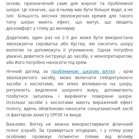
основі, призначений саме для жирної та проблемної
шкіри.
Це означає, що в ньому має бути більше води, а не
олії.
Більшість якісних зволожуючих кремів для такого
типу шкіри мають ефект, що матує, що зводить
дискомфорт у спеку до мінімуму.
Додатково, один раз на 2-3 дні може бути використана
зволожуюча сироватка або бустер, які наситить шкіру
вологою та допоможуть її утриманню.
Однак потрібно
уважно дивитися інструкції до засобу, є монопрепаратом,
або його потрібно наносити під крем.
Нічний догляд за
проблемною шкірою влітку
, крім
зволожуючого засобу, може включати себорегулюючі
засоби з кислотами, які м'яко впливаючи на шкіру,
регулюють виділення шкірного жиру, допомагають
позбутися запалень і вирівняти поверхню шкіри.
Оскільки засоби з кислотами мають виражений ефект
пілінгу, вдень обов'язково наносити сонцезахисний засіб
із фактором захисту SPF30 та вище.
Важливо.
Влітку не можна використовувати фізичний
пілінг (скраб).
Їм травмується епідерміс, і у спеку року
особливо провокує пігментні плями від впливу