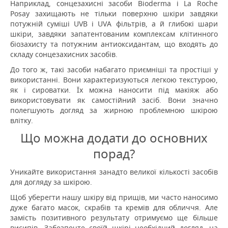
Наприклад, сонцезахисні засоби Bioderma і La Roche
Posay захищають не тільки поверхню шкіри завдяки
потужній суміші UVB і UVA фільтрів, а й глибокі шари
шкіри, завдяки запатентованим комплексам клітинного
біозахисту та потужним антиоксидантам, що входять до
складу сонцезахисних засобів.
До того ж, такі засоби набагато приємніші та простіші у
використанні.
Вони характеризуються легкою текстурою,
як і сироватки.
Їх можна наносити під макіяж або
використовувати як самостійний засіб.
Вони значно
полегшують догляд за жирною проблемною шкірою
влітку.
Що можна додати до основних
порад?
Уникайте використання занадто великої кількості засобів
для догляду за шкірою.
Щоб уберегти нашу шкіру від прищів, ми часто наносимо
дуже багато масок, скрабів та кремів для обличчя.
Але
замість позитивного результату отримуємо ще більше
висипів.
Забезпечте своїй шкірі необхідний догляд, на