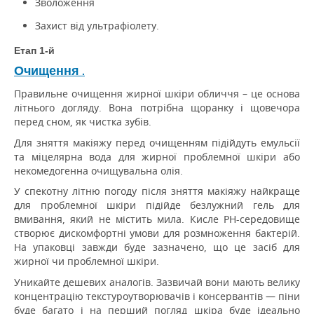
Зволоження
Захист від ультрафіолету.
Етап 1-й
Очищення
.
Правильне очищення жирної шкіри обличчя – це основа
літнього догляду.
Вона потрібна щоранку і щовечора
перед сном, як чистка зубів.
Для зняття макіяжу перед очищенням підійдуть емульсії
та міцелярна вода для жирної проблемної шкіри або
некомедогенна очищувальна олія.
У спекотну літню погоду після зняття макіяжу найкраще
для проблемної шкіри підійде безлужний гель для
вмивання, який не містить мила.
Кисле PH-середовище
створює дискомфортні умови для розмноження бактерій.
На упаковці завжди буде зазначено, що це засіб для
жирної чи проблемної шкіри.
Уникайте дешевих аналогів.
Зазвичай вони мають велику
концентрацію текстуроутворювачів і консервантів — піни
буде багато і на перший погляд шкіра буде ідеально