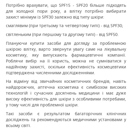
Потрібно врахувати, що SPF15 - SPF20 більше підходять
для холодної пори року, а влітку потрібно вибирати
захист мінімум із SPF30 залежно від типу шкіри:
смаглявим (при третьому та четвертому типі) - від SPF30;
світленьким (при першому та другому типі) - від SPF50.
Плануючи купити засоби для догляду за проблемною
шкірою влітку, варто звернути увагу саме на лікувальну
косметику, яку випускають фармацевтичні компанії.
Роблячи вибір на її користь, можна не сумніватися у
надійному захисті, оскільки ефективність космецевтики
підтверджена численними дослідженнями.
На відміну від звичайних косметичних брендів, навіть
найдорожчих, аптечна косметика є симбіозом високих
технологій і сучасних досягнень медицини і має дуже
високу ефективність для шкіри з особливими потребами,
у тому числі для проблемної шкіри.
Такі засоби є результатом багаторічних клінічних
досліджень та рекомендуються медичними установами у
всьому світі.