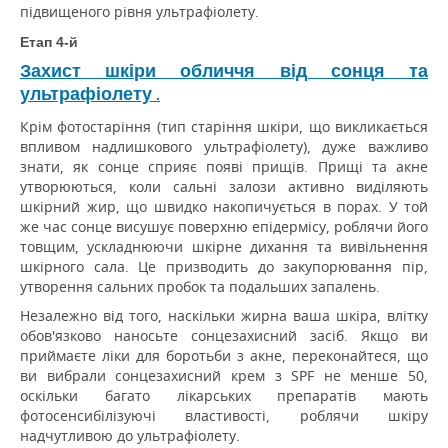
підвищеного рівня ультрафіолету.
Етап 4-й
Захист шкіри обличчя від сонця та
ультрафіолету
.
Крім фотостаріння (тип старіння шкіри, що викликається
впливом надлишкового ультрафіолету), дуже важливо
знати, як сонце сприяє появі прищів.
Прищі та акне
утворюються, коли сальні залози активно виділяють
шкірний жир, що швидко накопичується в порах.
У той
же час сонце висушує поверхню епідермісу, роблячи його
товщим, ускладнюючи шкірне дихання та вивільнення
шкірного сала.
Це призводить до закупорювання пір,
утворення сальних пробок та подальших запалень.
Незалежно від того, наскільки жирна ваша шкіра, влітку
обов'язково наносьте сонцезахисний засіб.
Якщо ви
приймаєте ліки для боротьби з акне, переконайтеся, що
ви вибрали сонцезахисний крем з SPF не менше 50,
оскільки багато лікарських препаратів мають
фотосенсибілізуючі властивості, роблячи шкіру
надчутливою до ультрафіолету.