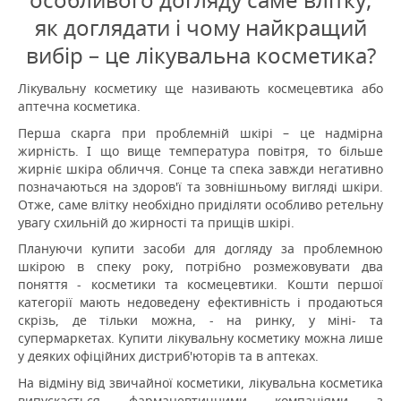
особливого догляду саме влітку,
як доглядати і чому найкращий
вибір – це лікувальна косметика?
Лікувальну косметику ще називають космецевтика або
аптечна косметика.
Перша скарга при проблемній шкірі – це надмірна
жирність.
І що вище температура повітря, то більше
жирніє шкіра обличчя.
Сонце та спека завжди негативно
позначаються на здоров'ї та зовнішньому вигляді шкіри.
Отже, саме влітку необхідно приділяти особливо ретельну
увагу схильній до жирності та прищів шкірі.
Плануючи купити засоби для догляду за проблемною
шкірою в спеку року, потрібно розмежовувати два
поняття - косметики та космецевтики.
Кошти першої
категорії мають недоведену ефективність і продаються
скрізь, де тільки можна, - на ринку, у міні- та
супермаркетах.
Купити лікувальну косметику можна лише
у деяких офіційних дистриб'юторів та в аптеках.
На відміну від звичайної косметики, лікувальна косметика
випускається фармацевтичними компаніями з