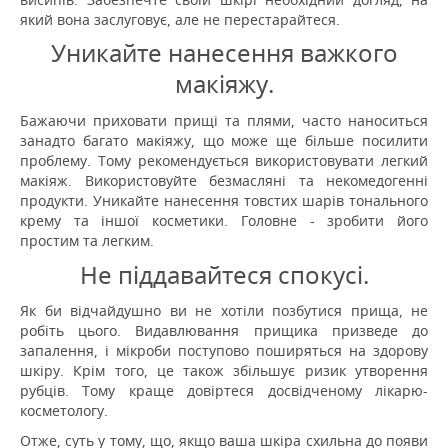
який вона заслуговує, але не перестарайтеся.
Уникайте нанесення важкого
макіяжу.
Бажаючи приховати прищі та плями, часто наноситься
занадто багато макіяжу, що може ще більше посилити
проблему.
Тому рекомендується використовувати легкий
макіяж.
Використовуйте безмасляні та некомедогенні
продукти.
Уникайте нанесення товстих шарів тонального
крему та іншої косметики.
Головне - зробити його
простим та легким.
Не піддавайтеся спокусі.
Як би відчайдушно ви не хотіли позбутися прища, не
робіть цього.
Видавлювання прищика призведе до
запалення, і мікроби поступово поширяться на здорову
шкіру.
Крім того, це також збільшує ризик утворення
рубців.
Тому краще довіртеся досвідченому лікарю-
косметологу.
Отже, суть у тому, що, якщо ваша шкіра схильна до появи