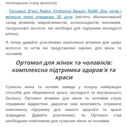
поліпшення стану волосся).
-
Ортомол Б*юті Рефіл (Orthomol Beauty Refill) Для нігтів і
волосся питні пляшечки 30 штук
(містить збалансований
склад вітамінів, мікроелементів, антиоксидантів, коензимів,
гіалуронової кислоти, які необхідні для підтримки молодості
клітин).
А тепер давайте розглянемо комплексні вітаміни для шкіри
волосся та нігтів які представлені окремо для жінок та
чоловіків
Ортомол для жінок та чоловіків:
комплексна підтримка здоров'я та
краси
Сучасна жінка та чоловік завжди у пошуку найкращих
способів для збереження краси, молодості та внутрішнього
балансу. Ортомол вітаміни для жінок та чоловіків стали
справжнім відкриттям, даруючи нам можливість отримати
комплексну підтримку для нашого здоров'я та краси
зсередини. Давайте розглянемо, як Ортомол став
необхідним помічником для сучасних жінок та чоловіків.