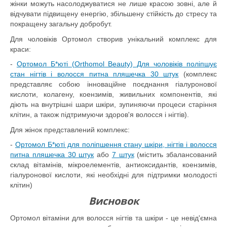
жінки можуть насолоджуватися не лише красою зовні, але й
відчувати підвищену енергію, збільшену стійкість до стресу та
покращену загальну добробут.
Для чоловіків Ортомол створив унікальний комплекс для
краси:
-
Ортомол Б*юті (Orthomol Beauty) Для чоловіків поліпшує
стан нігтів і волосся питна пляшечка 30 штук
(комплекс
представляє собою інноваційне поєднання гіалуронової
кислоти, колагену, коензимів, живильних компонентів, які
діють на внутрішні шари шкіри, зупиняючи процеси старіння
клітин, а також підтримуючи здоров'я волосся і нігтів).
Для жінок представлений комплекс:
-
Ортомол Б*юті для поліпшення стану шкіри, нігтів і волосся
питна пляшечка 30 штук
або
7 штук
(містить збалансований
склад вітамінів, мікроелементів, антиоксидантів, коензимів,
гіалуронової кислоти, які необхідні для підтримки молодості
клітин)
Висновок
Ортомол вітаміни для волосся нігтів та шкіри - це невід'ємна