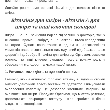
досягнення бажаних результатів.
Давайте розглянемо основні вітаміни для волосся нігтів та
шкіри.
Вітаміни для шкіри - вітамін А для
шкіри та інші ключові складові
Шкіра – це наш захисний бар'єр від зовнішніх факторів, таких
як сонячні промені, забруднення навколишнього середовища
та стрес. Однак, вона також є одним з найважливіших
моментів нашого зовнішнього вигляду, який відображає наше
здоров'я і добробут. Вітаміни для шкіри від Ортомол, зокрема
ретинол та інші ключові складові, грають велику роль у
збереженні молодості та краси нашої шкіри.
1. Ретинол: молодість та здоров'я шкіри.
Ретинол, який є активною формою вітаміну А, відомий своїми
антиоксидантними властивостями та здатністю стимулювати
вироблення колагену. Це дозволяє зменшити зморшки та
вирівняти тон шкіри. Продукти Ортомол, що містять ретинол,
допомагають покращити текстуру шкіри, зробити її більш
гладкою та молодішою.