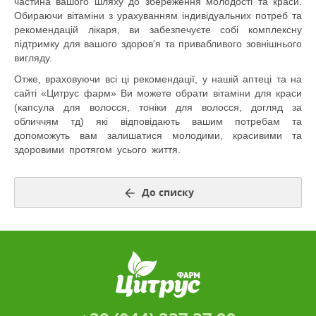
частина вашого шляху до збереження молодості та краси.
Обираючи вітаміни з урахуванням індивідуальних потреб та
рекомендацій лікаря, ви забезпечуєте собі комплексну
підтримку для вашого здоров'я та привабливого зовнішнього
вигляду.
Отже, враховуючи всі ці рекомендації, у нашій аптеці та на
сайті «Цитрус фарм» Ви можете обрати вітаміни для краси
(капсула для волосся, тоніки для волосся, догляд за
обличчям тд) які відповідають вашим потребам та
допоможуть вам залишатися молодими, красивими та
здоровими протягом усього життя.
шкіра, рак шкіри, нігтя,
нігті, нігті 2023, обличчя,
До списку