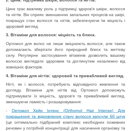
2. Цинк: підтримка шкіри, волосся та нігтів.
Цинк грає важливу роль у підтримці здоров'я шкіри, волосся
та нігтів. Він сприяє зменшенню запальних процесів на шкірі,
покращує стан волосся та нігтів, забезпечуючи їм міцність і
здоровий вигляд.
3. Вітаміни для волосся: міцність та блиск.
Ортомол для волос не лише зміцнюють волосся, але також
допомагають зберігати його природний блиск та життєву
силу. Регулярне застосування вітамінів дозволить вашому
волоссю виглядати здоровим та доглянутим незалежно від
зовнішніх факторів.
4. Вітаміни для нігтів: здоровий та привабливий вигляд.
Нігті, як і волосся, потребують відповідного живлення та
догляду. Вітаміни для нігтів від Ортомол допоможуть
підтримувати їх міцність, здоров'я та привабливий вигляд,
зменшуючи ламкість і розшаровування:
-
Ортомол Хейр Інтенс (Orthomol Hair Intense) Для
покращення та відновлення стану волосся капсули 60 штук
(це оптимально підібраний комплекс необхідних поживних
речовин у потрібній концентрації для насичення організму та