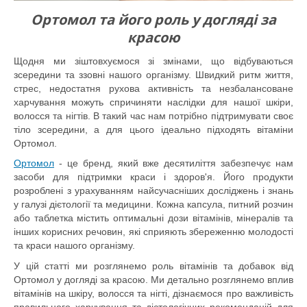
Ортомол та його роль у догляді за
красою
Щодня ми зіштовхуємося зі змінами, що відбуваються
зсередини та ззовні нашого організму. Швидкий ритм життя,
стрес, недостатня рухова активність та незбалансоване
харчування можуть спричиняти наслідки для нашої шкіри,
волосся та нігтів. В такий час нам потрібно підтримувати своє
тіло зсередини, а для цього ідеально підходять вітаміни
Ортомол.
Ортомол
- це бренд, який вже десятиліття забезпечує нам
засоби для підтримки краси і здоров'я. Його продукти
розроблені з урахуванням найсучасніших досліджень і знань
у галузі дієтології та медицини. Кожна капсула, питний розчин
або таблетка містить оптимальні дози вітамінів, мінералів та
інших корисних речовин, які сприяють збереженню молодості
та краси нашого організму.
У цій статті ми розглянемо роль вітамінів та добавок від
Ортомол у догляді за красою. Ми детально розглянемо вплив
вітамінів на шкіру, волосся та нігті, дізнаємося про важливість