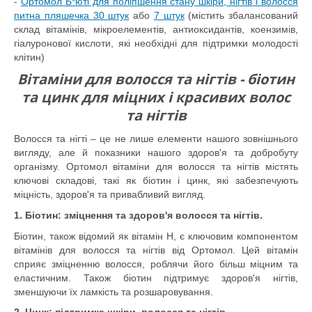
-
Ортомол Б*юті для поліпшення стану шкіри, нігтів і волосся
питна пляшечка 30 штук
або
7 штук
(містить збалансований
склад вітамінів, мікроелементів, антиоксидантів, коензимів,
гіалуронової кислоти, які необхідні для підтримки молодості
клітин)
Вітаміни для волосся та нігтів - біотин
та цинк для міцних і красивих волос
та нігтів
Волосся та нігті – це не лише елементи нашого зовнішнього
вигляду, але й показники нашого здоров'я та добробуту
організму. Ортомол вітаміни для волосся та нігтів містять
ключові складові, такі як біотин і цинк, які забезпечують
міцність, здоров'я та привабливий вигляд.
1. Біотин: зміцнення та здоров'я волосся та нігтів.
Біотин, також відомий як вітамін H, є ключовим компонентом
вітамінів для волосся та нігтів від Ортомол. Цей вітамін
сприяє зміцненню волосся, роблячи його більш міцним та
еластичним. Також біотин підтримує здоров'я нігтів,
зменшуючи їх ламкість та розшаровування.