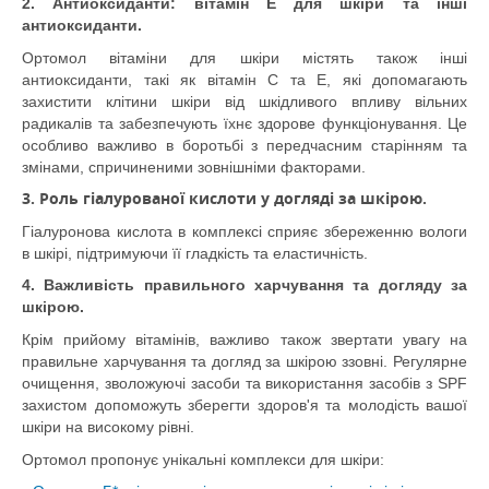
2. Антиоксиданти: вітамін Е для шкіри та інші
антиоксиданти.
Ортомол вітаміни для шкіри містять також інші
антиоксиданти, такі як вітамін С та Е, які допомагають
захистити клітини шкіри від шкідливого впливу вільних
радикалів та забезпечують їхнє здорове функціонування. Це
особливо важливо в боротьбі з передчасним старінням та
змінами, спричиненими зовнішніми факторами.
3. Роль гіалурованої кислоти у догляді за шкірою.
Гіалуронова кислота в комплексі сприяє збереженню вологи
в шкірі, підтримуючи її гладкість та еластичність.
4. Важливість правильного харчування та догляду за
шкірою.
Крім прийому вітамінів, важливо також звертати увагу на
правильне харчування та догляд за шкірою ззовні. Регулярне
очищення, зволожуючі засоби та використання засобів з SPF
захистом допоможуть зберегти здоров'я та молодість вашої
шкіри на високому рівні.
Ортомол пропонує унікальні комплекси для шкіри: