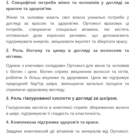
1. Специфічні потреби жінок та чоловіків у догляді за
красою та здоров'ям.
Жінки та чоловіки мають свої власні унікальні потреби у
догляді за красою та здоров'ям. Ортомол враховує ці
потреби, створюючи спеціальні вітаміни, які містять
оптимальні дози корисних речовин, що допомагають
підтримувати енергію, зміцнювати імунітет та зберігати красу.
2. Роль біотину та цинку в догляді за волоссям та
нігтями.
Однією з ключових складових Ортомол для жінок та чоловіків
є біотин і цинк. Біотин сприяє зміцненню волосся та нігтів,
роблячи їх більш міцними та здоровими. Цинк же підтримує
природний бар*єр шкіри, зменшуючи запальні процеси та
сприяючи здоровому вигляду.
3. Роль гіалурованої кислоти у догляді за шкірою.
Гіалуронова кислота в комплексі сприяє збереженню вологи
в шкірі, підтримуючи її гладкість та еластичність.
4. Комплексна підтримка здоров'я та краси.
Завдяки комплексній дії вітамінів та мінералів від Ортомол,