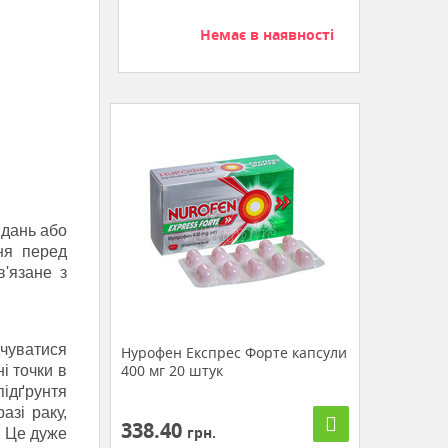
Немає в наявності
вдань або
ня перед
'язане з
дчуватися
Нурофен Експрес Форте капсули
400 мг 20 штук
і точки в
підґрунтя
азі раку,
338.40
грн.
.
Це дуже