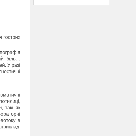
я гострих
опографія
ній біль…
ей.
У разі
ностичні
авматичні
потилиці,
, такі як
бораторні
овотоку в
априклад,