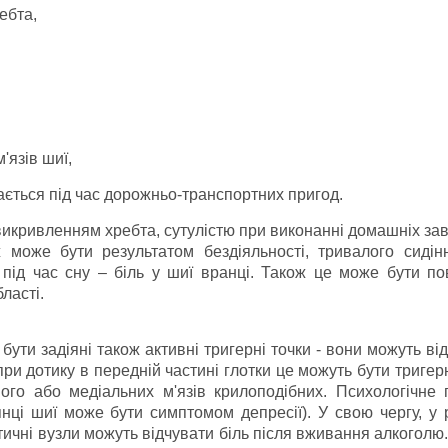
ебта,
'язів шиї,
ається під час дорожньо-транспортних пригод.
викривленням хребта, сутулістю при виконанні домашніх за
 може бути результатом бездіяльності, тривалого сидін
під час сну – біль у шиї вранці.
Також це може бути пов
ласті.
бути задіяні також активні тригерні точки - вони можуть ві
при дотику в передній частині глотки це можуть бути тригерн
чного або медіальних м'язів крилоподібних.
Психологічне 
янці шиї може бути симптомом депресії).
У свою чергу, у р
тичні вузли можуть відчувати біль після вживання алкоголю