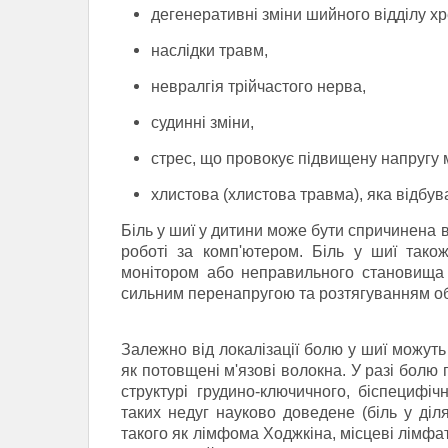
дегенеративні зміни шийного відділу хр
наслідки травм,
невралгія трійчастого нерва,
судинні зміни,
стрес, що провокує підвищену напругу м
хлистова (хлистова травма), яка відбув
Біль у шиї у дитини може бути спричинена 
роботі за комп'ютером.
Біль у шиї також
монітором або неправильного становища 
сильним перенапругою та розтягуванням об
Залежно від локалізації болю у шиї можуть 
як потовщені м'язові волокна.
У разі болю 
структурі грудино-ключичного, біспецифі
таких недуг науково доведене (біль у діл
такого як лімфома Ходжкіна, місцеві лімфа