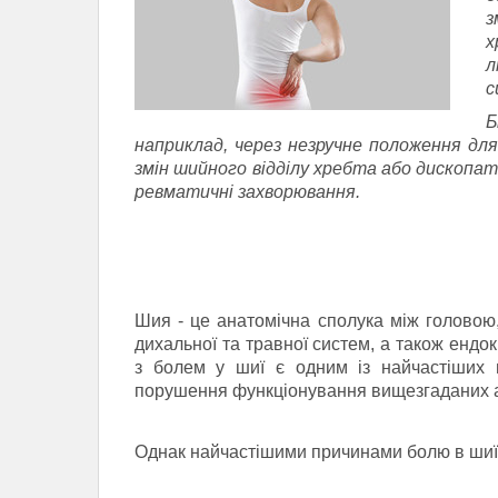
з
х
л
с
Б
наприклад, через незручне положення для
змін шийного відділу хребта або дископаті
ревматичні захворювання.
Шия - це анатомічна сполука між головою
дихальної та травної систем, а також енд
з болем у шиї є одним із найчастіших 
порушення функціонування вищезгаданих а
Однак найчастішими причинами болю в шиї 