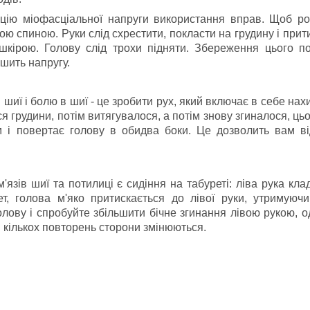
цію міофасціальної напруги використання вправ.
Щоб ро
ямою спиною.
Руки слід схрестити, покласти на грудину і прит
 шкірою.
Голову слід трохи підняти.
Збереження цього п
шить напругу.
иї і болю в шиї - це зробити рух, який включає в себе нах
я грудини, потім витягувалося, а потім знову згиналося, цьо
м і повертає голову в обидва боки.
Це дозволить вам ві
зів шиї та потилиці є сидіння на табуреті: ліва рука кла
т, голова м'яко притискається до лівої руки, утримуючи
олову і спробуйте збільшити бічне згинання лівою рукою, 
 кількох повторень сторони змінюються.