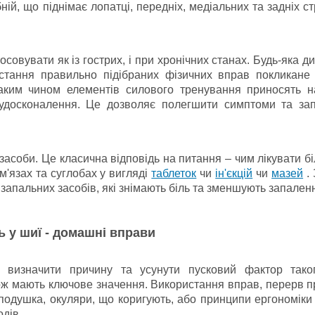
ній, що піднімає лопатці, передніх, медіальних та задніх ст
совувати як із гострих, і при хронічних станах.
Будь-яка д
стання правильно підібраних фізичних вправ покликане 
аким чином елементів силового тренування приносять н
 удосконалення.
Це дозволяє полегшити симптоми та запо
.
 засоби.
Це класична відповідь на питання – чим лікувати бі
м'язах та суглобах у вигляді
таблеток
чи
ін'єкцій
чи
мазей
.
запальних засобів, які знімають біль та зменшують запален
ь у шиї - домашні вправи
визначити причину та усунути пусковий фактор таког
кож мають ключове значення.
Використання вправ, перерв п
одушка, окуляри, що коригують, або принципи ергономіки
дів.