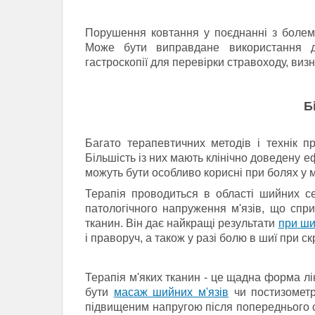
Порушення ковтання у поєднанні з болем
Може бути виправдане використання ді
гастроскопії для перевірки стравоходу, виз
Б
Багато терапевтичних методів і технік 
Більшість із них мають клінічно доведену е
можуть бути особливо корисні при болях у 
Терапія проводиться в області шийних с
патологічного напруження м'язів, що спри
тканин.
Він дає найкращі результати
при ши
і праворуч, а також у разі болю в шиї при 
Терапія м'яких тканин - це щадна форма лі
бути
масаж шийних м'язів
чи постизометр
підвищеним напругою після попереднього с