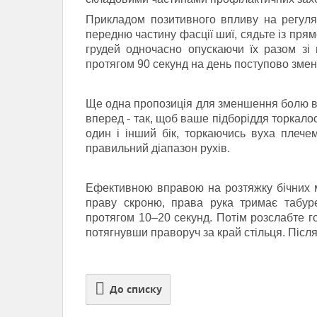
Прикладом позитивного впливу на регуля
передню частину фасції шиї, сядьте із пр
грудей одночасно опускаючи їх разом зі
протягом 90 секунд на день поступово змен
Ще одна пропозиція для зменшення болю в ш
вперед - так, щоб ваше підборіддя торкалос
один і інший бік, торкаючись вуха плече
правильний діапазон рухів.
Ефективною вправою на розтяжку бічних м'я
праву скроню, права рука тримає табуре
протягом 10–20 секунд.
Потім розслабте г
потягнувши праворуч за край стільця.
Після
До списку