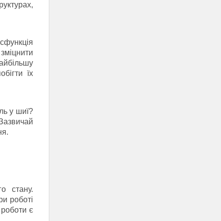
руктурах,
исфункція
зміцнити
айбільшу
бігти їх
ль у шиї?
Зазвичай
ня.
о стану.
ри роботі
 роботи є