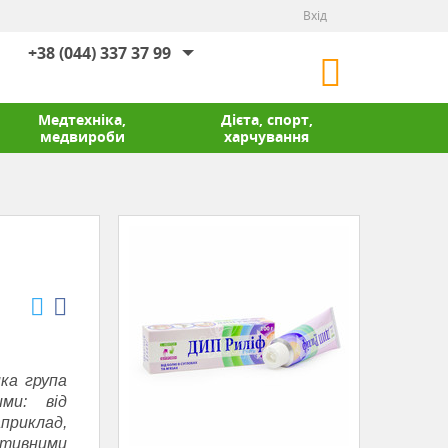
Вхід
+38 (044) 337 37 99
Медтехніка,
Дієта, спорт,
медвироби
харчування
ка група
ми: від
приклад,
ативними