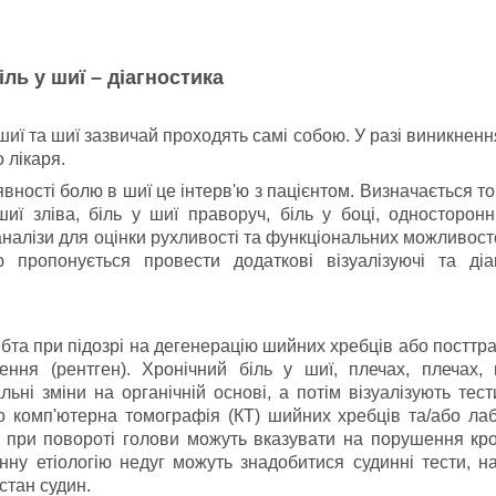
іль у шиї – діагностика
шиї та шиї зазвичай проходять самі собою.
У разі виникненн
 лікаря.
вності болю в шиї це інтерв'ю з пацієнтом.
Визначається т
 шиї зліва, біль у шиї праворуч, біль у боці, односторон
аналізи для оцінки рухливості та функціональних можливост
ю пропонується провести додаткові візуалізуючі та діаг
бта при підозрі на дегенерацію шийних хребців або посттр
ення (рентген).
Хронічний біль у шиї, плечах, плечах, 
ьні зміни на органічній основі, а потім візуалізують тести
о комп'ютерна томографія (КТ) шийних хребців та/або ла
 при повороті голови можуть вказувати на порушення кр
инну етіологію недуг можуть знадобитися судинні тести, н
стан судин.