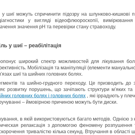
 у шиї можуть спричинити підозру на шлунково-кишкові п
агностики у вигляді відеофлюороскопії, вимірюванн
начення значення pH та перевірки стану стравоходу.
іль у шиї – реабілітація
пропонує широкий спектр можливостей для лікування бол
фективність.
Мобілізація та маніпуляції (елементи мануальної
м'язах шиї та шийних головних болях.
егментів та шийно-грудного переходу.
Це призводить до 
яє розвитку порушень, що зачіпають структури м'яких та 
йних головних болях і головних болях
, які іррадують у пле
скручуванні – ймовірною причиною можуть бути диски.
кування, в якій використовуються багато методів.
Однією з
ическая релаксація з допомогою феномену розпушення т
корочення тривалістю кілька секунд.
Втручання в області ш