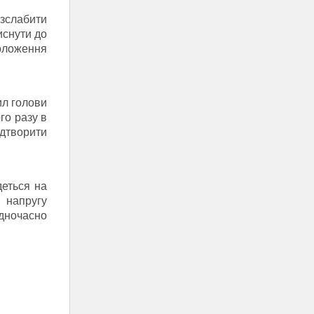
зслабити
иснути до
оложення
ил голови
го разу в
дтворити
деться на
 напругу
одночасно