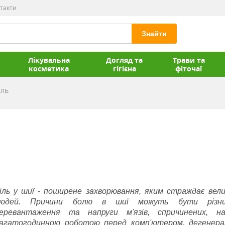
такти
Знайти
Лікувальна
Догляд та
Трави та
косметика
гігієна
фіточаї
іль
іль у шиї - поширене захворювання, яким страждає вели
людей.
Причини болю в шиї можуть бути різни
еревантаження та напруги м'язів, спричинених, на
агатогодинною роботою перед комп'ютером, дегенер