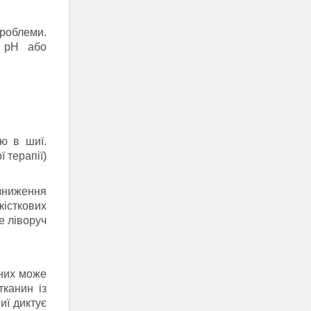
роблеми.
я pH або
ю в шиї.
 терапії)
зниження
кісткових
че ліворуч
 них може
канин із
иї диктує