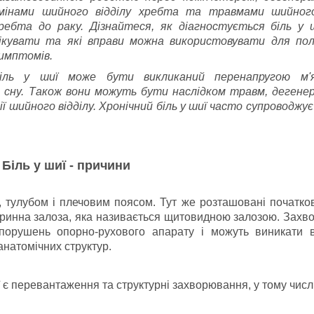
мінами шийного відділу хребта та травмами шийного
ребта до раку.
Дізнайтеся, як діагностується біль у ш
ікувати та які вправи можна використовувати для по
имптомів.
іль у шиї може бути викликаний перенапругою м'я
 сну.
Також вони можуть бути наслідком травм, дегене
ї шийного відділу.
Хронічний біль у шиї часто супроводжує
Біль у шиї - причини
, тулубом і плечовим поясом.
Тут же розташовані початков
окринна залоза, яка називається щитовидною залозою.
Захв
порушень опорно-рухового апарату і можуть виникати в
натомічних структур.
є перевантаження та структурні захворювання, у тому числі