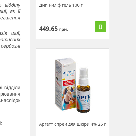
Дип Риліф гель 100 г
 відділу
иї, як її
легшення
449.65
грн.
зів шиї,
ративних
 серйозні
і відділи
орювання
наслідок
:
Аргетт спрей для шкіри 4% 25 г