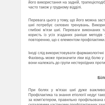
його використання на задній, трапецієподіб
часто також у грудному відділі.
Перевага цього у тому, що його можна засто
шиї потребує силових тренувань.
Викори
глибокі м'язи шиї.
Переваги виконаних т
користь із усіх згаданих раніше методів
повторенню, що є елементом профілактики
Іноді слід використовувати фармакологічні
Фахівець може призначити ліки від болю у 
вони належать до групи нестероїдних проти
Біл
При болях у м'язах шиї дуже важливо 
Профілактика та знання етіології недуг та
за комп'ютером, правильно профільована п
складовими частинами профілактичних захо