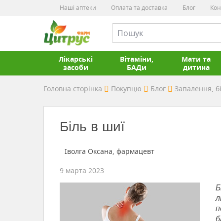
Наші аптеки
Оплата та доставка
Блог
Кон
Лікарські
Вітаміни,
Мати та
засоби
БАДи
дитина
Головна сторінка
Покупцю
Блог
Запалення, б
Біль в шиї
Іволга Оксана, фармацевт
9 марта 2023
Б
п
б