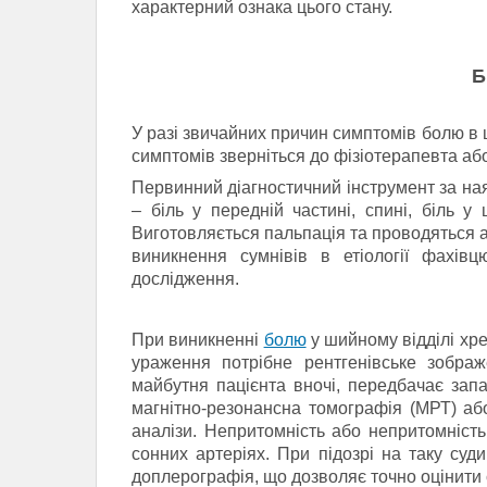
характерний ознака цього стану.
Б
У разі звичайних причин симптомів болю в 
симптомів зверніться до фізіотерапевта або
Первинний діагностичний інструмент за ная
– біль у передній частині, спині, біль у
Виготовляється пальпація та проводяться 
виникнення сумнівів в етіології фахівц
дослідження.
При виникненні
болю
у шийному відділі хре
ураження потрібне рентгенівське зображ
майбутня пацієнта вночі, передбачає запал
магнітно-резонансна томографія (МРТ) аб
аналізи.
Непритомність або непритомність
сонних артеріях.
При підозрі на таку суд
доплерографія, що дозволяє точно оцінити 