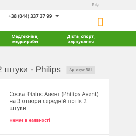
Вхід
+38 (044) 337 37 99
Медтехніка,
Дієта, спорт,
медвироби
харчування
 штуки - Philips
Артикул: 581
Соска Філіпс Авент (Philips Avent)
на 3 отвори середній потік 2
штуки
Немає в наявності