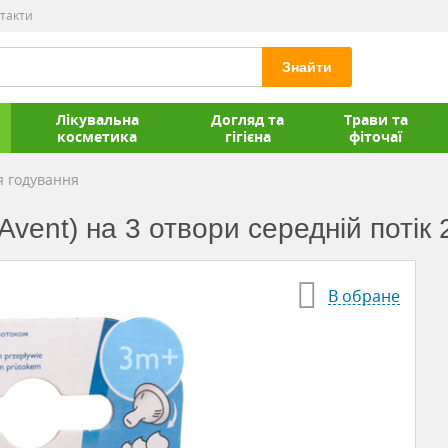
такти
Знайти
Лікувальна
Догляд та
Трави та
косметика
гігієна
фіточаї
я годування
Avent) на 3 отвори середній потік 2
В обране