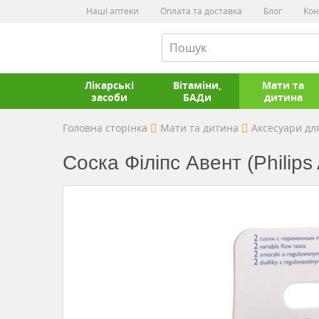
Наші аптеки
Оплата та доставка
Блог
Кон
Лікарські
Вітаміни,
Мати та
засоби
БАДи
дитина
Головна сторінка
Мати та дитина
Аксесуари дл
Соска Філіпс Авент (Philips 