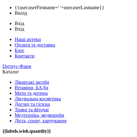
{{user.userFirstname+' '+user.userLastname}}
Вихід
Вхід
Вхід
Наші аптеки
Оплата та доставка
Блог
Контакти
Цитрус-Фарм
Каталог
Лікарські засоби
Вітаміни, БАДи
Мати та дитина
Лікувальна косметика
Догляд та гігієна
Трави та фіточаї
Медтехніка, медвироби
Дієта, спорт, харчування
{{labels.wish.quantity}}