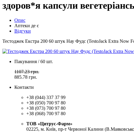
здоров*я капсули вегетеріанс
Опис
Аптеки де є
Відгуки
Тестоджек Екстра 200 60 штук Нау Фудс (TestoJack Extra Now F
Пакування / 60 шт.
1107.23 грн.
885.78
грн.
Контакти
+38 (044) 337 37 99
+38 (050) 700 97 80
+38 (073) 700 97 80
+38 (068) 700 97 80
ТОВ «Цитрус-Фарм»
02225, м. Київ, пр-т Червоної Калини (В.Маяковсько