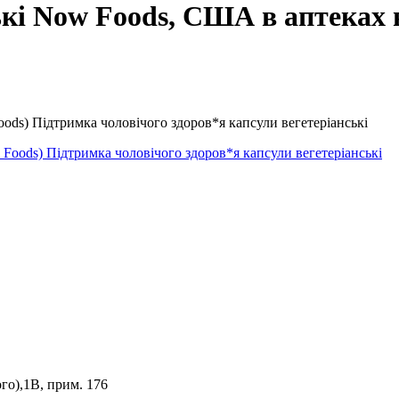
ькі Now Foods, США в аптеках 
oods) Підтримка чоловічого здоров*я капсули вегетеріанські
го),1В, прим. 176