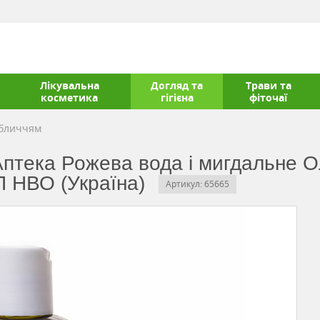
Лікувальна
Догляд та
Трави та
косметика
гігієна
фіточаї
обличчям
птека Рожева вода і мигдальне Ол
П НВО (Україна)
Артикул: 65665