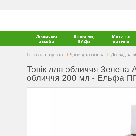
Лікарські
Вітаміни,
Мати та
засоби
БАДи
дитина
Головна сторінка
Догляд та гігієна
Догляд за 
Тонік для обличчя Зелена А
обличчя 200 мл - Ельфа П