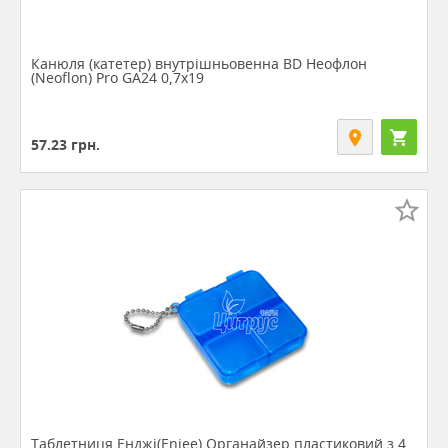
Канюля (катетер) внутрішньовенна BD Неофлон
(Neoflon) Pro GА24 0,7х19
57.23
грн.
Таблетниця Енджі(Enjee) Органайзер пластиковий з 4