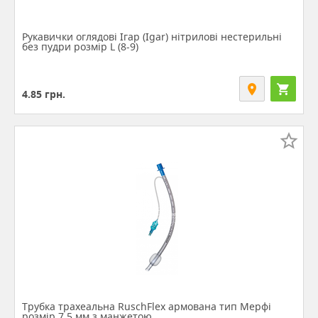
Рукавички оглядові Ігар (Igar) нітрилові нестерильні
без пудри розмір L (8-9)
4.85
грн.
Трубка трахеальна RuschFlex армована тип Мерфі
розмір 7,5 мм з манжетою