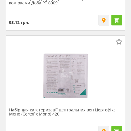
комірками Доба РТ 6009
93.12
грн.
Набір для катетеризації центральних вен Цертофікс
Моно (Certofix Mono) 420