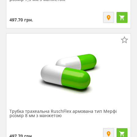
497.70
грн.
Трубка трахеальна RuschFlex армована тип Мерфі
розмір 8 мм з манжетою
497.70
грн.