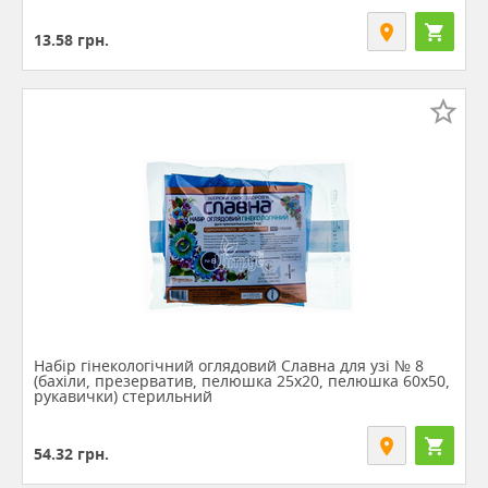
13.58
грн.
Набір гінекологічний оглядовий Славна для узі № 8
(бахіли, презерватив, пелюшка 25х20, пелюшка 60х50,
рукавички) стерильний
54.32
грн.