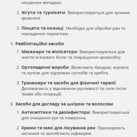
нещасних випадках.
Жгути та турнікети
: Використовуються для зупинки
кровотечі.
Пінцети та ножиці
: Необхідні для обробки ран та
накладення перев'язок.
Реабілітаційні засоби
Масажери та аплікатори
: Використовуються для
зняття м'язового болю та покращення кровообігу.
Ортопедичні вироби
: Включають бандажі, корсети
та ортези для підтримки суглобів та хребта.
Тренажери та засоби для фізичної терапії
:
Допомагають у відновленні рухливості та сили після
травм або операцій.
Засоби для догляду за шкірою та волоссям
Антисептики та дезінфектори
: Використовуються
для очищення рук та поверхонь.
Креми та мазі для лікування ран
: Прискорюють
загоєння та запобігають інфекціям.