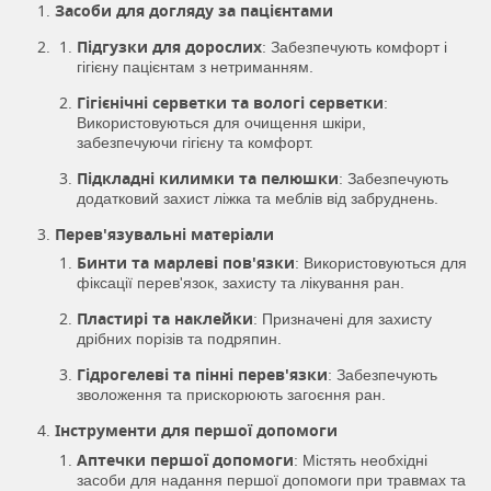
Засоби для догляду за пацієнтами
Підгузки для дорослих
: Забезпечують комфорт і
гігієну пацієнтам з нетриманням.
Гігієнічні серветки та вологі серветки
:
Використовуються для очищення шкіри,
забезпечуючи гігієну та комфорт.
Підкладні килимки та пелюшки
: Забезпечують
додатковий захист ліжка та меблів від забруднень.
Перев'язувальні матеріали
Бинти та марлеві пов'язки
: Використовуються для
фіксації перев'язок, захисту та лікування ран.
Пластирі та наклейки
: Призначені для захисту
дрібних порізів та подряпин.
Гідрогелеві та пінні перев'язки
: Забезпечують
зволоження та прискорюють загоєння ран.
Інструменти для першої допомоги
Аптечки першої допомоги
: Містять необхідні
засоби для надання першої допомоги при травмах та