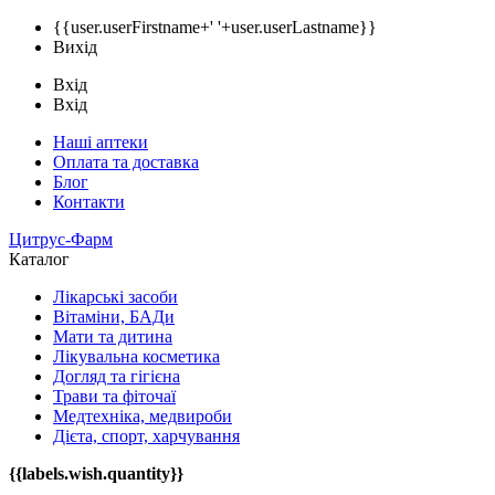
{{user.userFirstname+' '+user.userLastname}}
Вихід
Вхід
Вхід
Наші аптеки
Оплата та доставка
Блог
Контакти
Цитрус-Фарм
Каталог
Лікарські засоби
Вітаміни, БАДи
Мати та дитина
Лікувальна косметика
Догляд та гігієна
Трави та фіточаї
Медтехніка, медвироби
Дієта, спорт, харчування
{{labels.wish.quantity}}