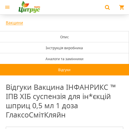
Вакцини
Опис
Інструкція виробника
Аналоги та замінники
Відгуки
Відгуки Вакцина ІНФАНРИКС ™
ІПВ ХІБ суспензія для ін*єкцій
шприц 0,5 мл 1 доза
ГлаксоСмітКляйн