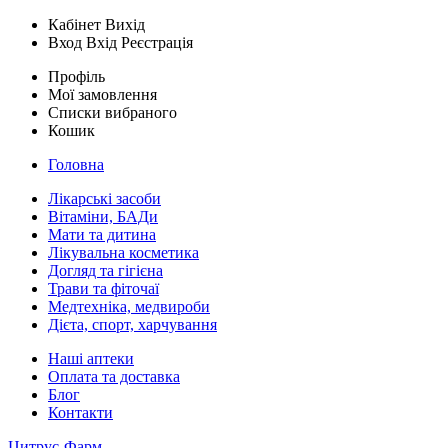
Кабінет
Вихід
Вход
Вхід
Реєстрація
Профіль
Мої замовлення
Списки вибраного
Кошик
Головна
Лікарські засоби
Вітаміни, БАДи
Мати та дитина
Лікувальна косметика
Догляд та гігієна
Трави та фіточаї
Медтехніка, медвироби
Дієта, спорт, харчування
Наші аптеки
Оплата та доставка
Блог
Контакти
Цитрус-Фарм