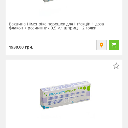
Вакцина Німенрікс порошок для ін*єкцій 1 доза
флакон + розчинник 0,5 мл шприц + 2 голки
1938.00
грн.