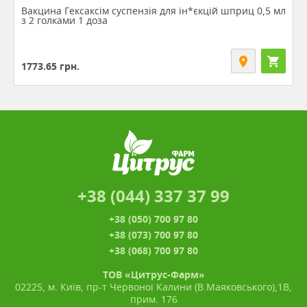
Вакцина Гексаксім суспензія для ін*єкцій шприц 0,5 мл
з 2 голками 1 доза
1773.65
грн.
+38 (044) 337 37 99
+38 (050) 700 97 80
+38 (073) 700 97 80
+38 (068) 700 97 80
ТОВ «Цитрус-Фарм»
02225, м. Київ, пр-т Червоної Калини (В.Маяковського),1В,
прим. 176