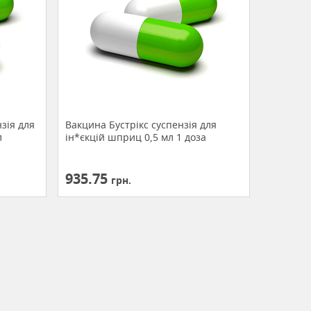
зія для
Вакцина Бустрікс суспензія для
л
ін*єкцій шприц 0,5 мл 1 доза
935.75
грн.