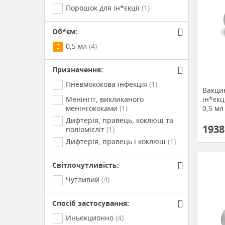
Порошок для ін*єкції
(1)
Об*єм:
0,5 мл
(4)
Призначення:
Пневмококова інфекція
(1)
Вакци
Менінгіт, викликаного
ін*єкц
менінгококами
(1)
0,5 мл
Дифтерія, правець, коклюш та
1938
поліомієліт
(1)
Дифтерія, правець і коклюш
(1)
Світлочутливість:
Чутливий
(4)
Спосіб застосування:
Иньекционно
(4)