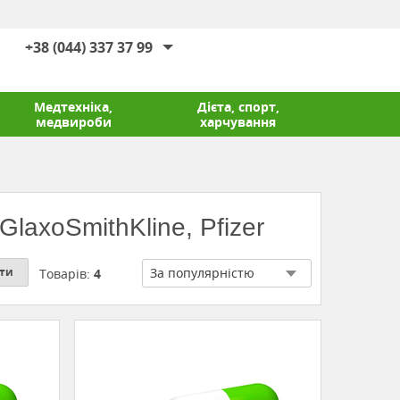
+38 (044) 337 37 99
Медтехніка,
Дієта, спорт,
медвироби
харчування
GlaxoSmithKline, Pfizer
ти
Товарів:
4