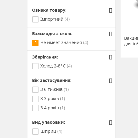
Ознака товару:
Імпортний
(4)
Взаємодія з їжою:
Вакцин
Не имеет значения
(4)
для ін
Зберігання:
Холод 2-8*С
(4)
Вік застосування:
З 6 тижнів
(1)
З 3 років
(1)
З 4 років
(1)
Вид упаковки:
Шприц
(4)