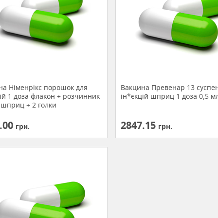
на Німенрікс порошок для
Вакцина Превенар 13 суспен
ій 1 доза флакон + розчинник
ін*єкцій шприц 1 доза 0,5 м
 шприц + 2 голки
.00
2847.15
грн.
грн.