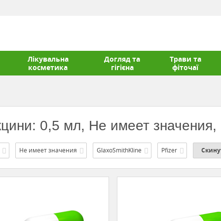
Лікувальна
Догляд та
Трави та
косметика
гігієна
фіточаї
цини: 0,5 мл, Не имеет значения, 
Не имеет значения
GlaxoSmithKline
Pfizer
Скину