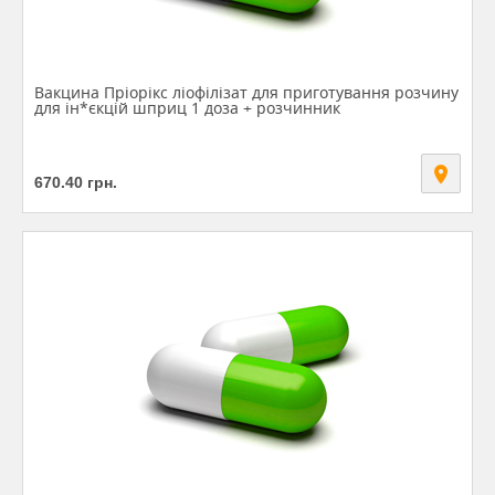
Вакцина Пріорікс ліофілізат для приготування розчину
для ін*єкцій шприц 1 доза + розчинник
670.40
грн.