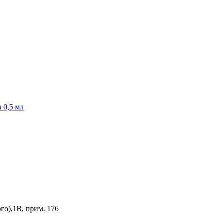
 0,5 мл
го),1В, прим. 176