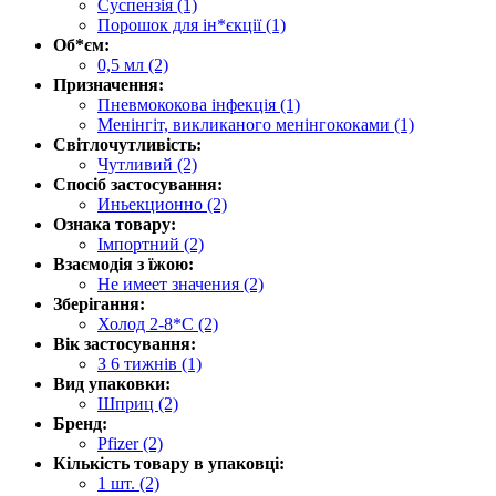
Суспензія
(1)
Порошок для ін*єкції
(1)
Об*єм:
0,5 мл
(2)
Призначення:
Пневмококова інфекція
(1)
Менінгіт, викликаного менінгококами
(1)
Світлочутливість:
Чутливий
(2)
Спосіб застосування:
Иньекционно
(2)
Ознака товару:
Імпортний
(2)
Взаємодія з їжою:
Не имеет значения
(2)
Зберігання:
Холод 2-8*С
(2)
Вік застосування:
З 6 тижнів
(1)
Вид упаковки:
Шприц
(2)
Бренд:
Pfizer
(2)
Кількість товару в упаковці:
1 шт.
(2)