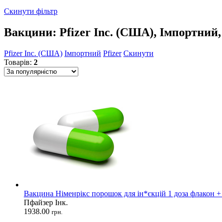
Скинути фільтр
Вакцини: Pfizer Inc. (США), Імпортний, 
Pfizer Inc. (США)
Імпортний
Pfizer
Скинути
Товарів:
2
Вакцина Німенрікс порошок для ін*єкцій 1 доза флакон +
Пфайзер Інк.
1938.00
грн.