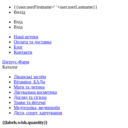
{{user.userFirstname+' '+user.userLastname}}
Вихід
Вхід
Вхід
Наші аптеки
Оплата та доставка
Блог
Контакти
Цитрус-Фарм
Каталог
Лікарські засоби
Вітаміни, БАДи
Мати та дитина
Лікувальна косметика
Догляд та гігієна
Трави та фіточаї
Медтехніка, медвироби
Дієта, спорт, харчування
{{labels.wish.quantity}}