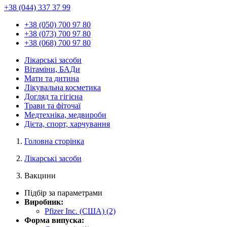
+38 (044) 337 37 99
+38 (050) 700 97 80
+38 (073) 700 97 80
+38 (068) 700 97 80
Лікарські засоби
Вітаміни, БАДи
Мати та дитина
Лікувальна косметика
Догляд та гігієна
Трави та фіточаї
Медтехніка, медвироби
Дієта, спорт, харчування
Головна сторінка
Лікарські засоби
Вакцини
Підбір за параметрами
Виробник:
Pfizer Inc. (США)
(2)
Форма випуска: