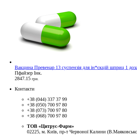
Вакцина Превенар 13 суспензія для ін*єкцій шприц 1 доза
Пфайзер Інк.
2847.15
грн.
Контакти
+38 (044) 337 37 99
+38 (050) 700 97 80
+38 (073) 700 97 80
+38 (068) 700 97 80
ТОВ «Цитрус-Фарм»
02225, м. Київ, пр-т Червоної Калини (В.Маяковсько