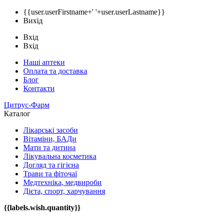
{{user.userFirstname+' '+user.userLastname}}
Вихід
Вхід
Вхід
Наші аптеки
Оплата та доставка
Блог
Контакти
Цитрус-Фарм
Каталог
Лікарські засоби
Вітаміни, БАДи
Мати та дитина
Лікувальна косметика
Догляд та гігієна
Трави та фіточаї
Медтехніка, медвироби
Дієта, спорт, харчування
{{labels.wish.quantity}}