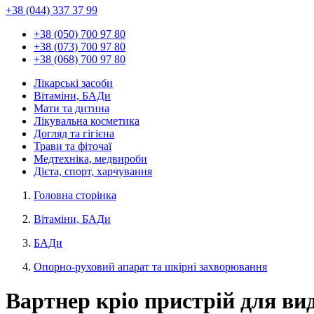
+38 (044) 337 37 99
+38 (050) 700 97 80
+38 (073) 700 97 80
+38 (068) 700 97 80
Лікарські засоби
Вітаміни, БАДи
Мати та дитина
Лікувальна косметика
Догляд та гігієна
Трави та фіточаї
Медтехніка, медвироби
Дієта, спорт, харчування
Головна сторінка
Вітаміни, БАДи
БАДи
Опорно-руховий апарат та шкірні захворювання
Вартнер кріо пристрій для ви