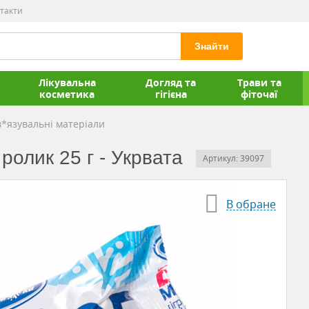
такти
Знайти
Лікувальна
Догляд та
Трави та
косметика
гігієна
фіточаї
*язувальні матеріали
ролик 25 г - Укрвата
Артикул: 39097
В обране