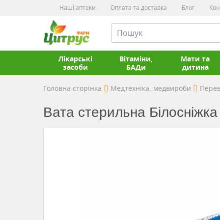
Наші аптеки
Оплата та доставка
Блог
Кон
Лікарські
Вітаміни,
Мати та
засоби
БАДи
дитина
Головна сторінка
Медтехніка, медвироби
Перев
Вата стерильна Білосніжка 