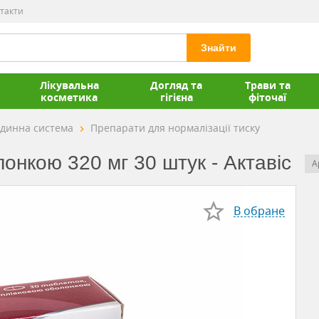
такти
Знайти
Лікувальна
Догляд та
Трави та
косметика
гігієна
фіточаї
удинна система
Препарати для нормалізації тиску
лонкою 320 мг 30 штук - Актавіс
А
В обране