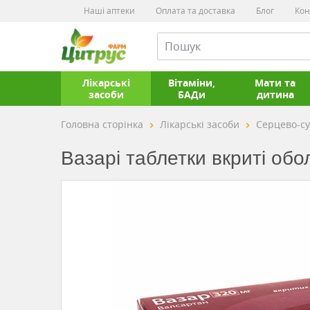
Наші аптеки
Оплата та доставка
Блог
Кон
Лікарські
Вітаміни,
Мати та
засоби
БАДи
дитина
Головна сторінка
Лікарські засоби
Серцево-с
Вазарі таблетки вкриті обо