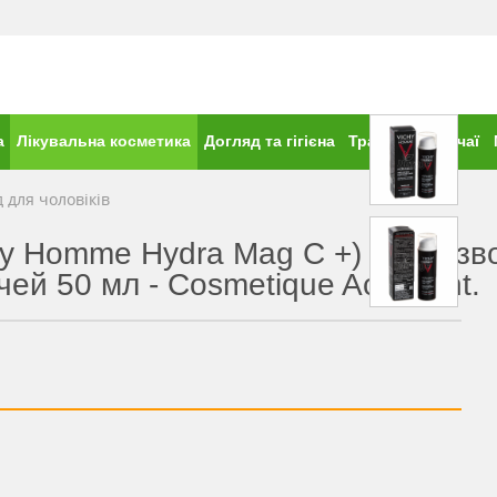
а
Лікувальна косметика
Догляд та гігієна
Трави та фіточаї
 для чоловіків
chy Homme Hydra Mag C +) Засіб з
ей 50 мл - Cosmetique Active Int.