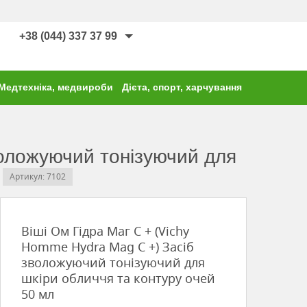
+38 (044) 337 37 99
Медтехніка, медвироби
Дієта, спорт, харчування
воложуючий тонізуючий для
Артикул: 7102
Віші Ом Гідра Маг С + (Vichy
Homme Hydra Mag C +) Засіб
зволожуючий тонізуючий для
шкіри обличчя та контуру очей
50 мл