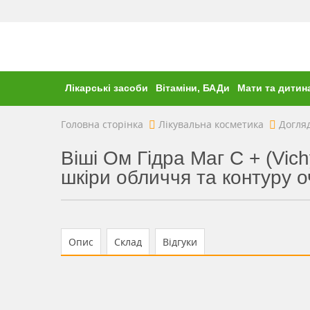
Лікарські засоби
Вітаміни, БАДи
Мати та дитин
Головна сторінка
Лікувальна косметика
Догляд
Віші Ом Гідра Маг С + (Vi
шкіри обличчя та контуру оч
Опис
Склад
Відгуки