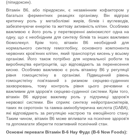
(піпидоксин).
Вітамін B6, або піридоксин, є незамінним кофактором у
багатьох ферментних реакціях організму. Він відіграє
критичну роль у метаболізмі жирів, білків і вуглеводів,
забезпечуючи енергію та життєву активність клітин. Особливо
важливою є його роль у перетворенні амінокислот одна на
одну, що є необхідним для синтезу білків та інших важливих
біомолекул. Крім того, вітамін B6 необхідний для
нормального синтезу гемоглобіну, основного компонента
червоних кров'яних клітин, який транспортує кисень у всьому
організмі. Його також потрібно для нормальної роботи та
виробництва еритроцитів, що відповідають за перенесення
кисню. Особливо важливою є роль вітаміну B6 у регуляції
рівня гомоцистеїну в організмі. Підвищений рівень
гомоцистеїну пов'язаний з ризиком серцево-судинних
захворювань, тому контроль рівня цього речовини є
важливим для здоров'я серцево-судинної системи. Крім того,
вітамін B6 відіграє важливу роль у підтримці здоров'я
нервової системи. Він сприяє синтезу нейротрансмітерів,
таких як серотонін та гамма-амінобутирична кислота (GABA),
які відповідають за регуляцію настрою та емоційного стану.
Таким чином, вітамін B6 може впливати на психічне здоров'я
та допомагати зберегти позитивний психічний стан.
Основні переваги Вітамін В-6 Нау Фудс (B-6 Now Foods):