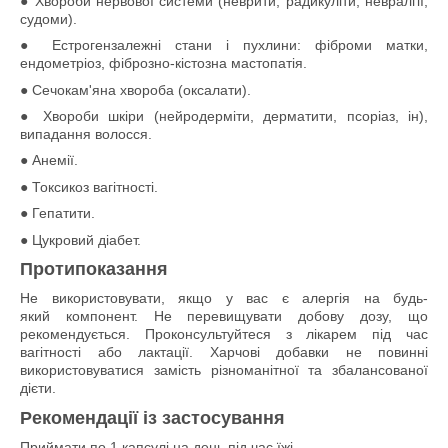
● Хвороби нервової системи (неврити, радикуліти, невралгії,
судоми).
● Естрогензалежні стани і пухлини: фіброми матки,
ендометріоз, фіброзно-кістозна мастопатія.
● Сечокам'яна хвороба (оксалати).
● Хвороби шкіри (нейродерміти, дерматити, псоріаз, ін),
випадання волосся.
● Анемії.
● Токсикоз вагітності.
● Гепатити.
● Цукровий діабет.
Протипоказання
Не використовувати, якщо у вас є алергія на будь-
який компонент. Не перевищувати добову дозу, що
рекомендується. Проконсультуйтеся з лікарем під час
вагітності або лактації. Харчові добавки не повинні
використовуватися замість різноманітної та збалансованої
дієти.
Рекомендації із застосування
Приймати по 1 капсулі на день під час їжі.