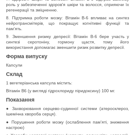
роль у забезпеченні здоров'я шкіри та волосся, сприяючи їх
регенерації та зміцненню.
8. Підтримка роботи мозку: Вітамін В-6 впливає на синтез
нейротрансмітерів, що покращує когнітивні функції та
пам'ять.
9. Зменшення ризику депресії: Вітамін В-6 бере участь у
синтезі серотоніну, гормону щастя, тому його
використання допомагає зменшити ризик розвитку депресії.
Форма випуску
Капсули
Склад
1 вегетеріанська капсула містить:
Вітамін B6 (у вигляді гідрохлориду піридоксину) 100 мг.
Показання
● Захворювання серцево-судинної системи (атеросклероз,
ішемічна хвороба серця).
● Порушення роботи мозку (ослаблення пам'яті, зниження
настрою)