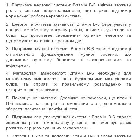
1. Підтримка нервової системи: Вітамін В-6 відіграє важливу
роль у синтезі нейротрансмітерів, що сприяє підтримці
нормальної роботи нервової системи.
2. Енергія та життєва активність: Вітамін В-6 бере участь у
процесі метаболізму макронутрієнтів, таких як вуглеводи та
білки, що допомагає забезпечити організм енергією та
підтримувати активність протягом дня.
3. Підтримка імунної системи: Вітамін В-6 сприяє підтримці
оптимального функціонування імунної системи, що
допомагає організму боротися зі захворюваннями та
інфекціями.
4. Метаболізм амінокислот: Вітамін В-6 необхідний для
метаболізму амінокислот, що є будівельними матеріалами
білків, та сприяє їх правильному розкладанню та
використанню організмом.
5. Покращення настрою: Дослідження показали, що вітамін
В-6 впливає на настрій та емоційний стан, допомагаючи
зберегти позитивний психічний стан.
6. Підтримка серцево-судинної системи: Вітамін В-6 сприяє
зниженню рівня гомоцистеїну у крові, що зменшує ризик
розвитку серцево-судинних захворювань.
7. Здоров'я шкіри та волосся: Вітамін В-6 відіграє важливу