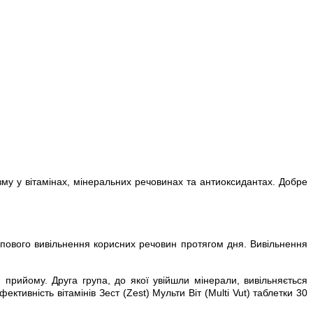
зму у вітамінах, мінеральних речовинах та антиоксидантах. Добре
ступового вивільнення корисних речовин протягом дня. Вивільнення
 прийому. Друга група, до якої увійшли мінерали, вивільняється
ктивність вітамінів Зест (Zest) Мульти Віт (Multi Vut) таблетки 30