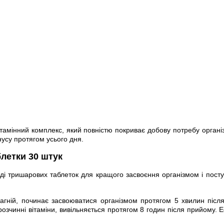
тамінний комплекс, який повністю покриває добову потребу органі
нусу протягом усього дня.
блетки 30 штук
игляді тришарових таблеток для кращого засвоєння організмом і по
магній, починає засвоюватися організмом протягом 5 хвилин після
зчинні вітаміни, вивільняється протягом 8 годин після прийому. Ефе