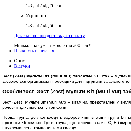
1-3 дні / від 70 грн.
Укрпошта
1-3 дні / від 50 грн.
Детальніше про доставку та оплату
Мінімальна сума замовлення 200 грн*
Наявність в аптеках
Опис
Відгуки
Зест (Zest) Мульти Віт (Multi Vut) таблетки 30 штук
– мультиві
засвоюється організмом і необхідний для підтримки загального то
Особливості Зест (Zest) Мульти Віт (Multi Vut) та
Зест (Zest) Мульти Віт (Multi Vut) – вітаміни, представлені у в
речовин здійснюється у три фази:
Перша група, до якої входять водорозчинні вітаміни групи В і 
протягом 45 хвилин. Третя група, що включає вітамін С, Н і жироро
штук зумовлена компонентами складу: