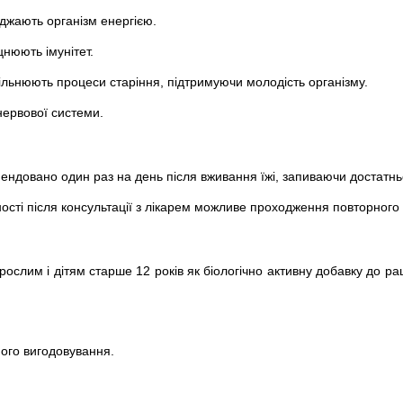
яджають організм енергією.
цнюють імунітет.
овільнюють процеси старіння, підтримуючи молодість організму.
нервової системи.
омендовано один раз на день після вживання їжі, запиваючи достатнь
сті після консультації з лікарем можливе проходження повторного 
орослим і дітям старше 12 років як біологічно активну добавку до р
ного вигодовування.