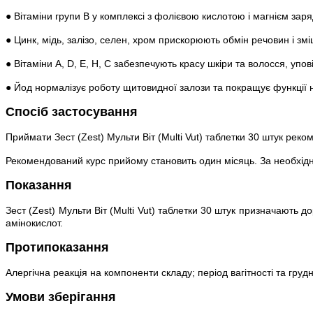
● Вітаміни групи В у комплексі з фолієвою кислотою і магнієм зар
● Цинк, мідь, залізо, селен, хром прискорюють обмін речовин і змі
● Вітаміни А, D, Е, Н, С забезпечують красу шкіри та волосся, уп
● Йод нормалізує роботу щитовидної залози та покращує функції 
Спосіб застосування
Приймати Зест (Zest) Мульти Віт (Multi Vut) таблетки 30 штук рек
Рекомендований курс прийому становить один місяць. За необхідно
Показання
Зест (Zest) Мульти Віт (Multi Vut) таблетки 30 штук призначають д
амінокислот.
Протипоказання
Алергічна реакція на компоненти складу; період вагітності та груд
Умови зберігання