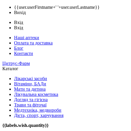
{{user.userFirstname+' '+user.userLastname}}
Вихід
Вхід
Вхід
Наші аптеки
Оплата та доставка
Блог
Контакти
Цитрус-Фарм
Каталог
Лікарські засоби
Вітаміни, БАДи
Мати та дитина
Лікувальна косметика
Догляд та гігієна
Трави та фіточаї
Медтехніка, медвироби
Дієта, спорт, харчування
{{labels.wish.quantity}}