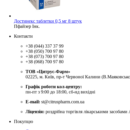
Достинекс таблетки 0,5 мг 8 штук
Пфайзер Інк.
Контакти
+38 (044) 337 37 99
+38 (050) 700 97 80
+38 (073) 700 97 80
+38 (068) 700 97 80
ТОВ «Цитрус-Фарм»
02225, м. Київ, пр-т Червоної Калини (В.Маяковсько
Графік роботи кол-центру:
пн-пт з 9:00 до 18:00, сб-нд вихідні
E-mail:
st@citruspharm.com.ua
Ліцензія:
роздрібна торгівля лікарськими засобами 
Покупцю