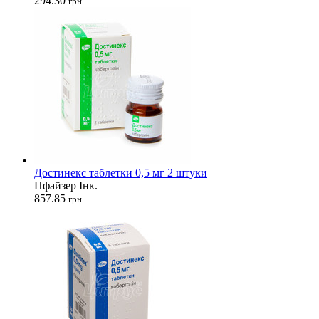
294.30
грн.
Достинекс таблетки 0,5 мг 2 штуки
Пфайзер Інк.
857.85
грн.