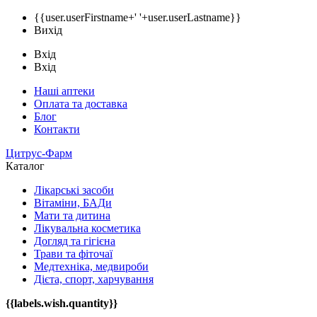
{{user.userFirstname+' '+user.userLastname}}
Вихід
Вхід
Вхід
Наші аптеки
Оплата та доставка
Блог
Контакти
Цитрус-Фарм
Каталог
Лікарські засоби
Вітаміни, БАДи
Мати та дитина
Лікувальна косметика
Догляд та гігієна
Трави та фіточаї
Медтехніка, медвироби
Дієта, спорт, харчування
{{labels.wish.quantity}}