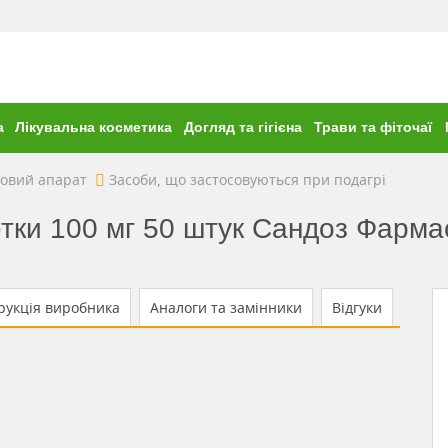
а
Лікувальна косметика
Догляд та гігієна
Трави та фіточаї
овий апарат
Засоби, що застосовуються при подагрі
ки 100 мг 50 штук Сандоз Фармас
рукція виробника
Аналоги та замінники
Відгуки