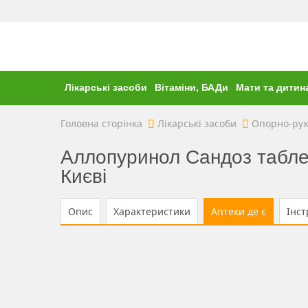
Лікарські засоби
Вітаміни, БАДи
Мати та дитин
Головна сторінка
Лікарські засоби
Опорно-рух
Аллопуринол Сандоз таблет
Києві
Опис
Характеристики
Аптеки де є
Інст