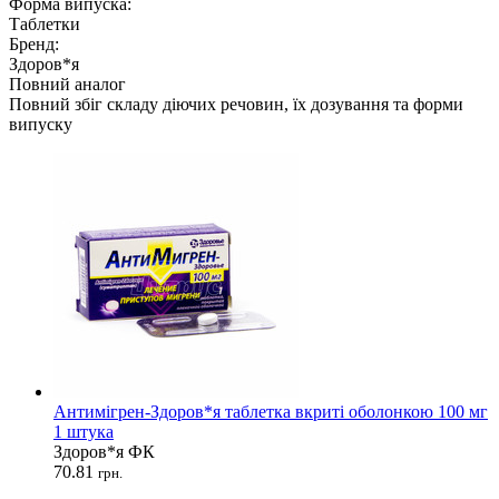
Форма випуска:
Таблетки
Бренд:
Здоров*я
Повний аналог
Повний збіг складу діючих речовин, їх дозування та форми
випуску
Антимігрен-Здоров*я таблетка вкриті оболонкою 100 мг
1 штука
Здоров*я ФК
70.81
грн.