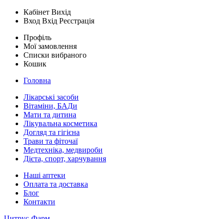
Кабінет
Вихід
Вход
Вхід
Реєстрація
Профіль
Мої замовлення
Списки вибраного
Кошик
Головна
Лікарські засоби
Вітаміни, БАДи
Мати та дитина
Лікувальна косметика
Догляд та гігієна
Трави та фіточаї
Медтехніка, медвироби
Дієта, спорт, харчування
Наші аптеки
Оплата та доставка
Блог
Контакти
Цитрус-Фарм