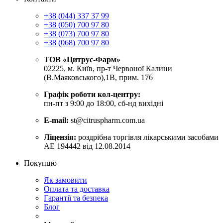
+38 (044) 337 37 99
+38 (050) 700 97 80
+38 (073) 700 97 80
+38 (068) 700 97 80
ТОВ «Цитрус-Фарм»
02225, м. Київ, пр-т Червоної Калини
(В.Маяковського),1В, прим. 176
Графік роботи кол-центру:
пн-пт з 9:00 до 18:00, сб-нд вихідні
E-mail:
st@citruspharm.com.ua
Ліцензія:
роздрібна торгівля лікарськими засобами
АЕ 194442 від 12.08.2014
Покупцю
Як замовити
Оплата та доставка
Гарантії та безпека
Блог