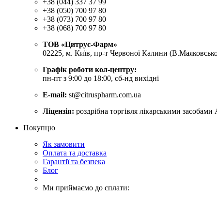
+38 (044) 337 37 99
+38 (050) 700 97 80
+38 (073) 700 97 80
+38 (068) 700 97 80
ТОВ «Цитрус-Фарм»
02225, м. Київ, пр-т Червоної Калини (В.Маяковсько
Графік роботи кол-центру:
пн-пт з 9:00 до 18:00, сб-нд вихідні
E-mail:
st@citruspharm.com.ua
Ліцензія:
роздрібна торгівля лікарськими засобами 
Покупцю
Як замовити
Оплата та доставка
Гарантії та безпека
Блог
Ми приймаємо до сплати: