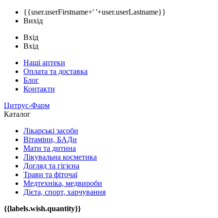
{{user.userFirstname+' '+user.userLastname}}
Вихід
Вхід
Вхід
Наші аптеки
Оплата та доставка
Блог
Контакти
Цитрус-Фарм
Каталог
Лікарські засоби
Вітаміни, БАДи
Мати та дитина
Лікувальна косметика
Догляд та гігієна
Трави та фіточаї
Медтехніка, медвироби
Дієта, спорт, харчування
{{labels.wish.quantity}}