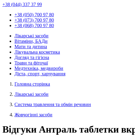
+38 (044) 337 37 99
+38 (050) 700 97 80
+38 (073) 700 97 80
+38 (068) 700 97 80
Лікарські засоби
Вітаміни, БАДи
Мати та дитина
Лікувальна косметика
Догляд та гігієна
Трави та фіточаї
Медтехніка, медвироби
Дієта, спорт, харчування
Головна сторінка
Лікарські засоби
Система травлення та обмін речовин
Жовчогінні засоби
Відгуки Антраль таблетки вк