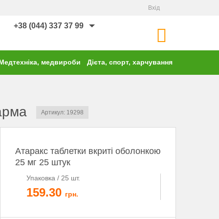
Вхід
+38 (044) 337 37 99
Медтехніка, медвироби
Дієта, спорт, харчування
арма
Артикул: 19298
Атаракс таблетки вкриті оболонкою
25 мг 25 штук
Упаковка / 25 шт.
159.30
грн.