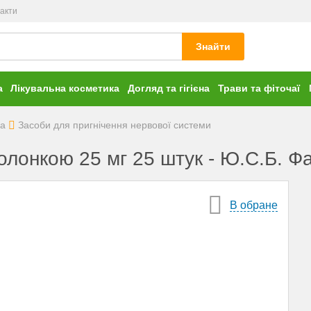
акти
Знайти
а
Лікувальна косметика
Догляд та гігієна
Трави та фіточаї
ма
Засоби для пригнічення нервової системи
болонкою 25 мг 25 штук - Ю.С.Б. Ф
В обране