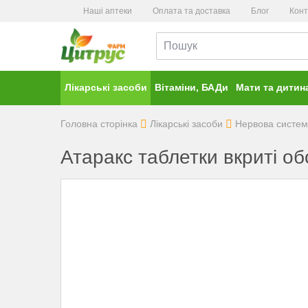
Наші аптеки
Оплата та доставка
Блог
Конт
Лікарські засоби
Вітаміни, БАДи
Мати та дитин
Головна сторінка
Лікарські засоби
Нервова систе
Атаракс таблетки вкриті о