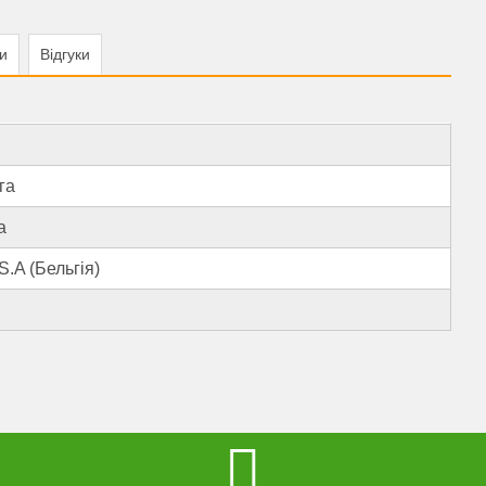
и
Відгуки
га
a
.A (Бельгія)