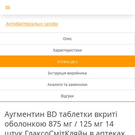
Антибактеріальні засоби
Опис
Характеристики
Аптеки де є
Інструкція виробника
Аналоги та замінники
Відгуки
Аугментин BD таблетки вкриті
оболонкою 875 мг / 125 мг 14
штук ГлаксоСмітКляйн в аптеках