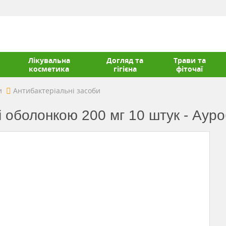
Лікувальна
Догляд та
Трави та
косметика
гігієна
фіточаї
и
Антибактеріальні засоби
і оболонкою 200 мг 10 штук - Аур