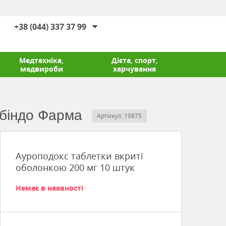
+38 (044) 337 37 99
Медтехніка,
Дієта, спорт,
медвироби
харчування
обіндо Фарма
Артикул: 19875
Ауроподокс таблетки вкриті
оболонкою 200 мг 10 штук
Немає в наявності