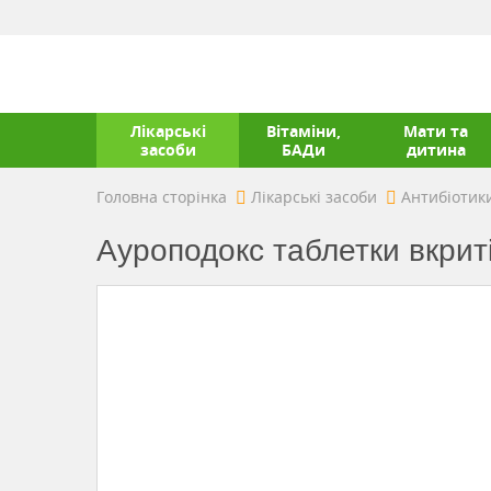
Лікарські
Вітаміни,
Мати та
засоби
БАДи
дитина
Головна сторінка
Лікарські засоби
Антибіотик
Ауроподокс таблетки вкрит