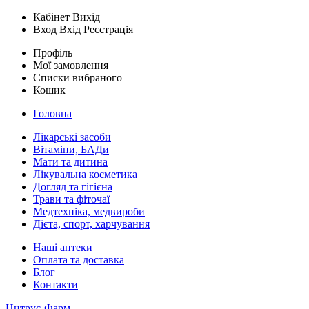
Кабінет
Вихід
Вход
Вхід
Реєстрація
Профіль
Мої замовлення
Списки вибраного
Кошик
Головна
Лікарські засоби
Вітаміни, БАДи
Мати та дитина
Лікувальна косметика
Догляд та гігієна
Трави та фіточаї
Медтехніка, медвироби
Дієта, спорт, харчування
Наші аптеки
Оплата та доставка
Блог
Контакти
Цитрус-Фарм