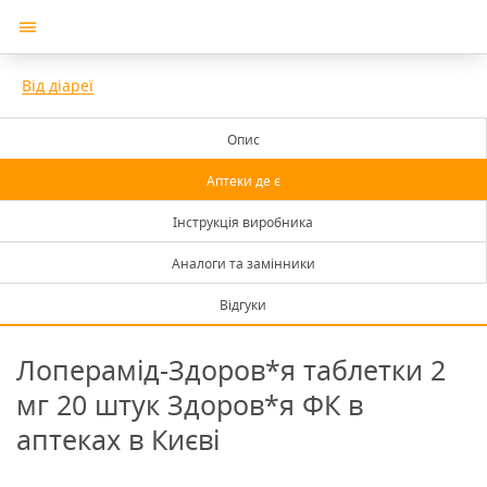
Від діареї
Опис
Аптеки де є
Інструкція виробника
Аналоги та замінники
Відгуки
Лоперамід-Здоров*я таблетки 2
мг 20 штук Здоров*я ФК в
аптеках в Києві