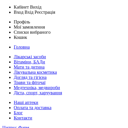
Кабінет
Вихід
Вход
Вхід
Реєстрація
Профіль
Мої замовлення
Списки вибраного
Кошик
Головна
Лікарські засоби
Вітаміни, БАДи
Мати та дитина
Лікувальна косметика
Догляд та гігієна
Трави та фіточаї
Медтехніка, медвироби
Дієта, спорт, харчування
Наші аптеки
Оплата та доставка
Блог
Контакти
Цитрус-Фарм